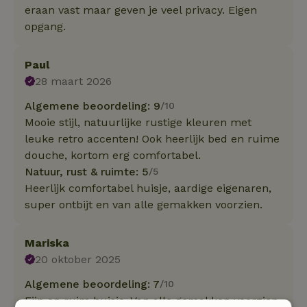
eraan vast maar geven je veel privacy. Eigen
opgang.
Paul
28 maart 2026
Algemene beoordeling: 9
/10
Mooie stijl, natuurlijke rustige kleuren met
leuke retro accenten! Ook heerlijk bed en ruime
douche, kortom erg comfortabel.
Natuur, rust & ruimte: 5
/5
Heerlijk comfortabel huisje, aardige eigenaren,
super ontbijt en van alle gemakken voorzien.
Mariska
20 oktober 2025
Algemene beoordeling: 7
/10
Fijn en ruim huisje. Van alle gemakken voorzien.