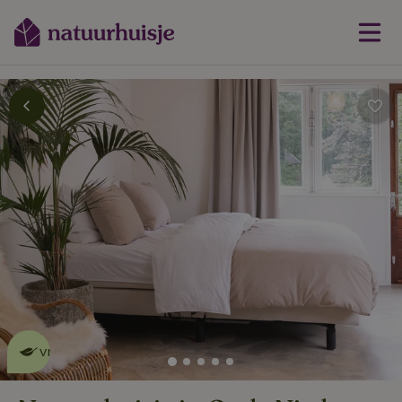
Dit natuurhuisje is eco-
vriendelijk
lees meer