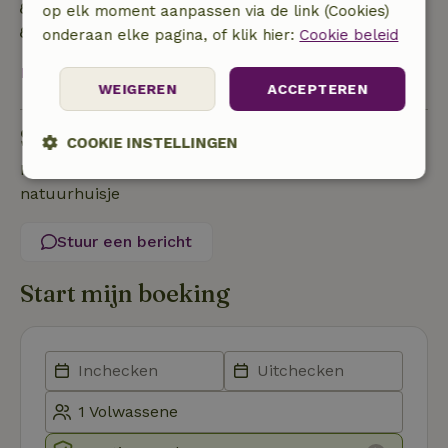
Natuurlijke isolatiematerialen
op elk moment aanpassen via de link (Cookies)
Gebouwd met natuurlijke bouwmaterialen
onderaan elke pagina, of klik hier:
Cookie beleid
Bekijk alles
WEIGEREN
ACCEPTEREN
Stel een vraag
COOKIE INSTELLINGEN
Neem contact op met de verhuurder van het
Strikt
Prestatie
Targeting
natuurhuisje
noodzakelijk
Stuur een bericht
Functioneel
Niet-geclassificeerd
Start mijn boeking
Strikt noodzakelijk
Prestatie
Targeting