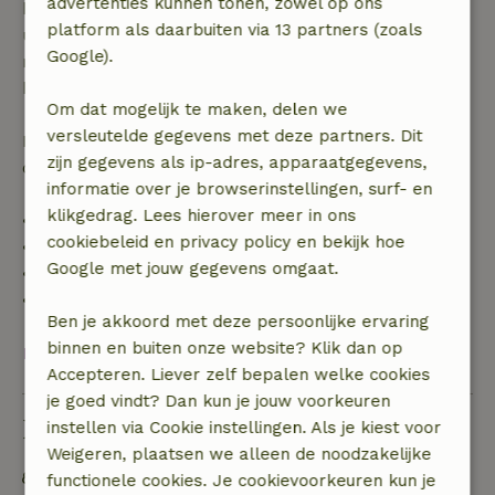
advertenties kunnen tonen, zowel op ons
binnen 28 dagen geldt gratis annuleren binnen 24
platform als daarbuiten via 13 partners (zoals
uur. Bij annulering binnen gestelde periode heb je
Google).
recht op volledige terugbetaling van het
boekingsbedrag.
Om dat mogelijk te maken, delen we
versleutelde gegevens met deze partners. Dit
Daarna krijg je een deel van de reissom en 100% van
zijn gegevens als ip-adres, apparaatgegevens,
de borg terugbetaald:
informatie over je browserinstellingen, surf- en
klikgedrag. Lees hierover meer in ons
• tot 42 dagen voor aankomst: 70% terugbetaald
cookiebeleid en privacy policy en bekijk hoe
• 42–28 dagen voor aankomst: 40% terugbetaald
Google met jouw gegevens omgaat.
• 28 dagen tot de aankomstdag: 10% terugbetaald
• op de aankomstdag of later: geen terugbetaling
Ben je akkoord met deze persoonlijke ervaring
binnen en buiten onze website? Klik dan op
Bekijk alles
Accepteren. Liever zelf bepalen welke cookies
je goed vindt? Dan kun je jouw voorkeuren
Duurzaamheid
instellen via Cookie instellingen. Als je kiest voor
Weigeren, plaatsen we alleen de noodzakelijke
Energie label: B
functionele cookies. Je cookievoorkeuren kun je