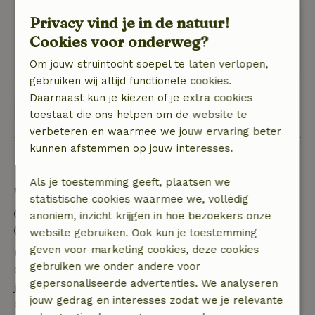
Het bed was van traagschuim, blijkt niet onze
Privacy vind je in de natuur!
favoriet te zijn.
Cookies voor onderweg?
Natuur, rust & ruimte: 4
/5
Was een heerlijk rustige plek om te verblijven
Om jouw struintocht soepel te laten verlopen,
gebruiken wij altijd functionele cookies.
Daarnaast kun je kiezen of je extra cookies
Bekijk alle 6 beoordelingen
toestaat die ons helpen om de website te
verbeteren en waarmee we jouw ervaring beter
kunnen afstemmen op jouw interesses.
Goed om te weten
Als je toestemming geeft, plaatsen we
Verblijfdetails
statistische cookies waarmee we, volledig
Inchecken: 16:00- 22:00
anoniem, inzicht krijgen in hoe bezoekers onze
Uitchecken: 07:00- 11:00
website gebruiken. Ook kun je toestemming
geven voor marketing cookies, deze cookies
Gratis annuleren binnen 7 dagen
gebruiken we onder andere voor
Gratis annuleren binnen 7 dagen na bevestiging van
gepersonaliseerde advertenties. We analyseren
je boeking, bij een boekingsaanvraag meer dan 28
jouw gedrag en interesses zodat we je relevante
dagen voor aanvang. Bij een boeking met aanvang