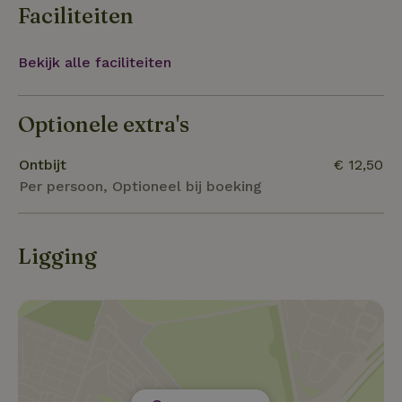
gaan in de ren verblijven. Midden in het bosje staat
Faciliteiten
een bijenstal.
Bekijk alle faciliteiten
Optionele extra's
Ontbijt
€ 12,50
Per persoon, Optioneel bij boeking
Ligging