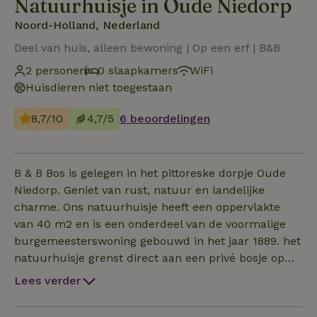
Natuurhuisje in Oude Niedorp
Noord-Holland, Nederland
Deel van huis, alleen bewoning | Op een erf | B&B
2 personen
0 slaapkamers
WiFi
Huisdieren niet toegestaan
8,7/10
4,7/5
6 beoordelingen
B & B Bos is gelegen in het pittoreske dorpje Oude
Niedorp. Geniet van rust, natuur en landelijke
charme. Ons natuurhuisje heeft een oppervlakte
van 40 m2 en is een onderdeel van de voormalige
burgemeesterswoning gebouwd in het jaar 1889. het
natuurhuisje grenst direct aan een privé bosje op
ons terrein. Bij de moestuin in aanleg hebben Betsy ,
Lees verder
Bibie en Klazien en Gerrit een verblijf. Cory, Nugget,
Roti zijn nu nog in de peuterfase van kip zijn maar