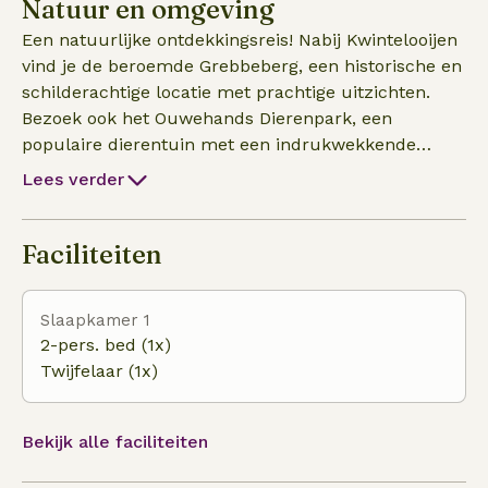
Natuur en omgeving
Een natuurlijke ontdekkingsreis! Nabij Kwintelooijen
vind je de beroemde Grebbeberg, een historische en
schilderachtige locatie met prachtige uitzichten.
Bezoek ook het Ouwehands Dierenpark, een
populaire dierentuin met een indrukwekkende
collectie dieren. De nabijgelegen Rijn biedt
Lees verder
mogelijkheden voor mooie wandelingen en
fietstochten langs de rivier. Deze regio biedt een
perfecte combinatie van natuur, avontuur en ontspann
Faciliteiten
Slaapkamer 1
2-pers. bed (1x)
Twijfelaar (1x)
Bekijk alle faciliteiten