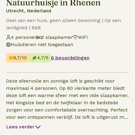
Natuurhuisje in Rhenen
Utrecht, Nederland
Deel van een huis, geen alleen bewoning | Op een
landgoed | B&B
4 personen
1 slaapkamer
WiFi
Huisdieren niet toegestaan
8,7/10
4,7/5
6 beoordelingen
Deze sfeervolle en zonnige loft is geschikt voor
maximaal 4 personen. Op 60 vierkante meter biedt
deze loft een warme sfeer met een vide slaapkamer.
Het kingsize bed en de twijfelaar in de bedstede
zorgen voor een comfortabele overnachting. Perfect
voor een ontspannen verblijf. De loft is uitgerust met
een keukenblok met koelkast, oven/magnetron,
Lees verder
koffieautomaat en cooker voor thee. Er is geen kookpla