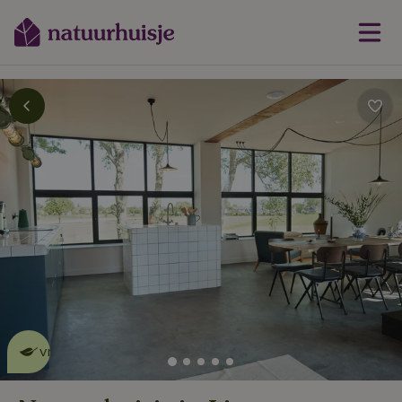
Dit natuurhuisje is eco-
vriendelijk
lees meer