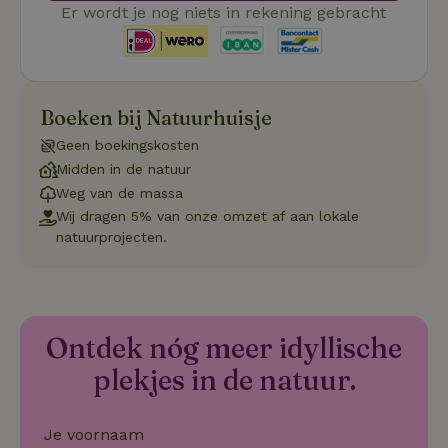
Er wordt je nog niets in rekening gebracht
Boeken bij Natuurhuisje
Strikt noodzakelijk
Prestatie
Targeting
Functioneel
Niet-geclassificeerd
Geen boekingskosten
Midden in de natuur
Strikt noodzakelijke cookies maken de kernfunctionaliteiten
Weg van de massa
van de website mogelijk, zoals gebruikersaanmelding en
accountbeheer. De website kan niet goed worden gebruikt
Wij dragen 5% van onze omzet af aan lokale
zonder de strikt noodzakelijke cookies.
natuurprojecten.
Aanbieder
/
Naam
Vervaldatum
Omschrij
Domein
_tt_enable_cookie
.natuurhuisje.nl
2 maanden
Deze coo
4 weken
gebruikt
voorkeur
Ontdek nóg meer idyllische
gebruike
betrekkin
plekjes in de natuur.
gebruik v
op de web
onthoude
CookieScriptConsent
CookieScript
4 weken 2
Deze coo
Je voornaam
.natuurhuisje.nl
dagen
gebruikt 