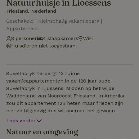
Natuurhuisje in Lioessens
Friesland, Nederland
Geschakeld | Kleinschalig vakantiepark |
Appartement
8 personen
4 slaapkamers
WiFi
Huisdieren niet toegestaan
Suvelfabryk herbergt 13 ruime
vakantieappartementen in de 120 jaar oude
Suvelfabryk in Ljussens. Midden op het wijde
Waddenland van Noordoost Friesland. In Amerika
zou dit appartement 12B heten maar friezen zijn
niet zo bijgelovig dus wij noemen het gewoon
appartement 13 en dat is het ook. En is geschikt
Lees verder
voor 8 personen. Appartement 13 ligt op de eerste
Natuur en omgeving
verdieping van het oude tanklokaal van de