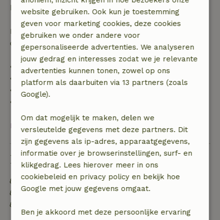
boekingsbedrag.
website gebruiken. Ook kun je toestemming
geven voor marketing cookies, deze cookies
Daarna krijg je een deel van de reissom en 100% van
gebruiken we onder andere voor
de borg terugbetaald:
gepersonaliseerde advertenties. We analyseren
jouw gedrag en interesses zodat we je relevante
• tot 42 dagen voor aankomst: 70% terugbetaald
advertenties kunnen tonen, zowel op ons
• 42–28 dagen voor aankomst: 40% terugbetaald
platform als daarbuiten via 13 partners (zoals
• 28 dagen tot de aankomstdag: 10% terugbetaald
Google).
• op de aankomstdag of later: geen terugbetaling
Om dat mogelijk te maken, delen we
Bekijk alles
versleutelde gegevens met deze partners. Dit
zijn gegevens als ip-adres, apparaatgegevens,
informatie over je browserinstellingen, surf- en
Duurzaamheid
klikgedrag. Lees hierover meer in ons
cookiebeleid en privacy policy en bekijk hoe
Energie label: A
Google met jouw gegevens omgaat.
Voedselverspilling is geminimaliseerd
Duurzame inventaris
Ben je akkoord met deze persoonlijke ervaring