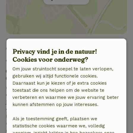
Goed om te weten
Privacy vind je in de natuur!
Cookies voor onderweg?
Verblijfdetails
Om jouw struintocht soepel te laten verlopen,
Inchecken: 15:30- 19:00
gebruiken wij altijd functionele cookies.
Uitchecken: 08:00- 10:00
Daarnaast kun je kiezen of je extra cookies
Gratis annuleren binnen 7 dagen
toestaat die ons helpen om de website te
Gratis annuleren binnen 7 dagen na bevestiging van
verbeteren en waarmee we jouw ervaring beter
je boeking, bij een boekingsaanvraag meer dan 28
kunnen afstemmen op jouw interesses.
dagen voor aanvang. Bij een boeking met aanvang
binnen 28 dagen geldt gratis annuleren binnen 24
Als je toestemming geeft, plaatsen we
uur. Bij annulering binnen gestelde periode heb je
statistische cookies waarmee we, volledig
recht op volledige terugbetaling van het
anoniem, inzicht krijgen in hoe bezoekers onze