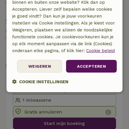
binnen en buiten onze website? Klik dan op
Bekijk alles
Accepteren. Liever zelf bepalen welke cookies
je goed vindt? Dan kun je jouw voorkeuren
Stel een vraag
instellen via Cookie instellingen. Als je kiest voor
Weigeren, plaatsen we alleen de noodzakelijke
Neem contact op met de verhuurder van het
functionele cookies. Je cookievoorkeuren kun je
natuurhuisje
op elk moment aanpassen via de link (Cookies)
onderaan elke pagina, of klik hier:
Cookie beleid
Stuur een bericht
Start mijn boeking
WEIGEREN
ACCEPTEREN
COOKIE INSTELLINGEN
Strikt
Prestatie
Targeting
noodzakelijk
Gratis annuleren
Functioneel
Niet-geclassificeerd
Start mijn boeking