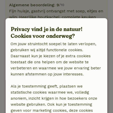
Algemene beoordeling: 9
/10
Fijn huisje, gastvrij ontvangst met soep, eitjes en
wijn. Heerlijke houtkachel, complete keuken
dus goed zelf koken, Emmy deelt haar humor
Privacy vind je in de natuur!
via de kunst, aanrader! Maar, eerlijk is eerlijk ~
Cookies voor onderweg?
misschien door het seizoen, na een paar dagen
dringt de vochtlucht echt in alles door, de
Om jouw struintocht soepel te laten verlopen,
muffigheid vult nu ons huis (jammer).
gebruiken wij altijd functionele cookies.
Daarnaast kun je kiezen of je extra cookies
Reactie van verhuurder:
toestaat die ons helpen om de website te
Vervelend dit, nog nooit klachten over gehad in
verbeteren en waarmee we jouw ervaring beter
5 jaar
kunnen afstemmen op jouw interesses.
Bijzonder wel dat je mijn huisje en jullie verblijf
beoordeeld met 5/5 punten
Als je toestemming geeft, plaatsen we
Bij uitcheck stuurde je mij de tekst : “we zijn
statistische cookies waarmee we, volledig
vertrokken genoten van ons verblijf 2026”
anoniem, inzicht krijgen in hoe bezoekers onze
Ik snap het niet helemaal.
website gebruiken. Ook kun je toestemming
Emmy
geven voor marketing cookies, deze cookies