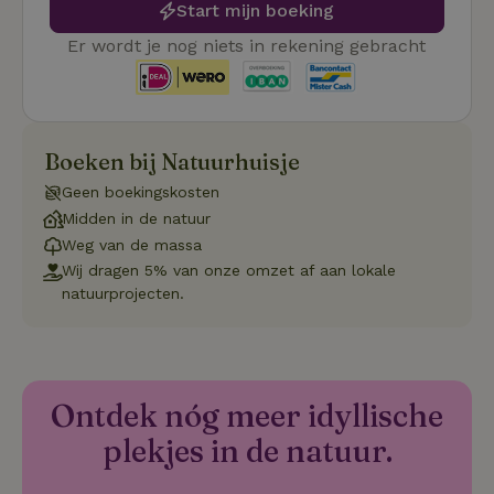
Start mijn boeking
onthoude
cookie-b
Cookie-Sc
Google
Er wordt je nog niets in rekening gebracht
noodzake
Privacy Policy
correct t
sqzl_session_id
.natuurhuisje.nl
29 minuten
Dit cooki
53
gebruikt
seconden
gebruiker
onderhou
Boeken bij Natuurhuisje
de webse
waardoor
Geen boekingskosten
consisten
efficiënte
Midden in de natuur
gebruiker
kan biede
Weg van de massa
paginabe
Wij dragen 5% van onze omzet af aan lokale
sessies.
natuurprojecten.
_pinterest_ct_ua
Pinterest Inc.
1 jaar
Deze coo
.ct.pinterest.com
geplaatst 
tot Pinter
Marketin
Ontdek nóg meer idyllische
plekjes in de natuur.
Naam
Naam
Aanbieder
Aanbieder
/
Domein
/
Domein
Vervaldatum
Vervaldatum
O
Aanbieder
/
Naam
Vervaldatum
Omschrijving
sqzllocal
_nhft_booking-without-
www.natuurhuisje.nl
Squeezely
Sessie
1 jaar 1
Domein