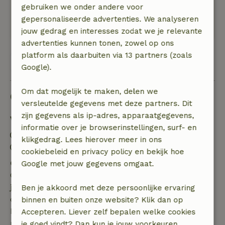
Natuur, rust & ruimte: 5
/5
gebruiken we onder andere voor
Comfortabel huisje, van alle gemakken voorzien
gepersonaliseerde advertenties. We analyseren
en stil.
jouw gedrag en interesses zodat we je relevante
advertenties kunnen tonen, zowel op ons
platform als daarbuiten via 13 partners (zoals
Bekijk alle 12 beoordelingen
Google).
Om dat mogelijk te maken, delen we
Goed om te weten
versleutelde gegevens met deze partners. Dit
zijn gegevens als ip-adres, apparaatgegevens,
Verblijfdetails
informatie over je browserinstellingen, surf- en
Inchecken: 16:00- 23:00
klikgedrag. Lees hierover meer in ons
Uitchecken: 07:00- 10:00
cookiebeleid en privacy policy en bekijk hoe
Gratis annuleren binnen 7 dagen
Google met jouw gegevens omgaat.
Gratis annuleren binnen 7 dagen na bevestiging van
je boeking, bij een boekingsaanvraag meer dan 28
Ben je akkoord met deze persoonlijke ervaring
dagen voor aanvang. Bij een boeking met aanvang
binnen en buiten onze website? Klik dan op
binnen 28 dagen geldt gratis annuleren binnen 24
Accepteren. Liever zelf bepalen welke cookies
uur. Bij annulering binnen gestelde periode heb je
je goed vindt? Dan kun je jouw voorkeuren