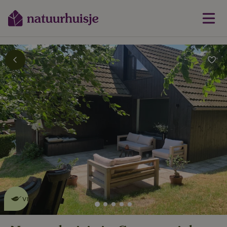
Dit natuurhuisje is eco-
vriendelijk
lees meer