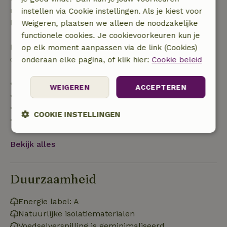
recht op volledige terugbetaling van het
instellen via Cookie instellingen. Als je kiest voor
boekingsbedrag.
Weigeren, plaatsen we alleen de noodzakelijke
functionele cookies. Je cookievoorkeuren kun je
Daarna krijg je een deel van de reissom en 100% van
op elk moment aanpassen via de link (Cookies)
de borg terugbetaald:
onderaan elke pagina, of klik hier:
Cookie beleid
• tot 42 dagen voor aankomst: 70% terugbetaald
WEIGEREN
ACCEPTEREN
• 42–28 dagen voor aankomst: 40% terugbetaald
• 28 dagen tot de aankomstdag: 10% terugbetaald
COOKIE INSTELLINGEN
• op de aankomstdag of later: geen terugbetaling
Strikt
Prestatie
Targeting
Bekijk alles
noodzakelijk
Duurzaamheid
Functioneel
Niet-geclassificeerd
Energie label: A
Natuurlijke isolatiematerialen
Voedselverspilling is geminimaliseerd