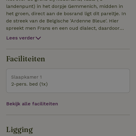
landenpunt) in het dorpje Gemmenich, midden in
het groen, direct aan de bosrand ligt dit pareltje. In
de streek van de Belgische 'Ardenne Bleue'. Hier
spreekt men Frans en een oud dialect, daardoor
voel je je meteen ver op vakantie in het buitenland
Lees verder
Lekker Bourgondisch eten, wandelen,
mountainbiken of gewoon niks doen en lekkere
onderuit in een luie stoel onder de boom. Tot rust
Faciliteiten
komen doe je hier zeker.
Slaapkamer 1
2-pers. bed (1x)
Bekijk alle faciliteiten
Ligging