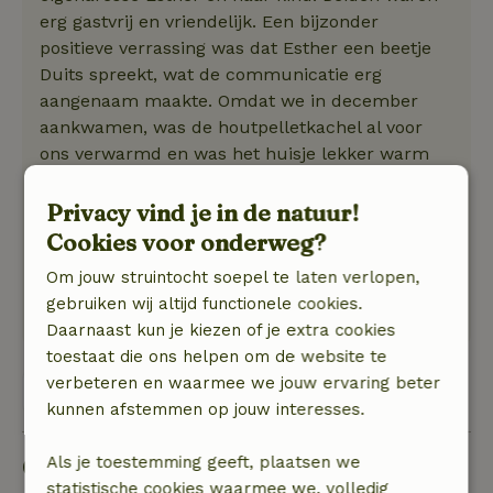
erg gastvrij en vriendelijk. Een bijzonder
positieve verrassing was dat Esther een beetje
Duits spreekt, wat de communicatie erg
aangenaam maakte. Omdat we in december
aankwamen, was de houtpelletkachel al voor
ons verwarmd en was het huisje lekker warm
toen we aankwamen - daar waren we bijzonder
dankbaar voor. Er zijn veel dieren rond de
Privacy vind je in de natuur!
boerderij, zoals varkens, paarden, kippen en
Cookies voor onderweg?
katten - een echt paradijs voor
Om jouw struintocht soepel te laten verlopen,
dierenliefhebbers.
gebruiken wij altijd functionele cookies.
Deze tekst is automatisch vertaald.
Toon origineel.
Daarnaast kun je kiezen of je extra cookies
toestaat die ons helpen om de website te
verbeteren en waarmee we jouw ervaring beter
Bekijk 1 beoordeling
kunnen afstemmen op jouw interesses.
Goed om te weten
Als je toestemming geeft, plaatsen we
statistische cookies waarmee we, volledig