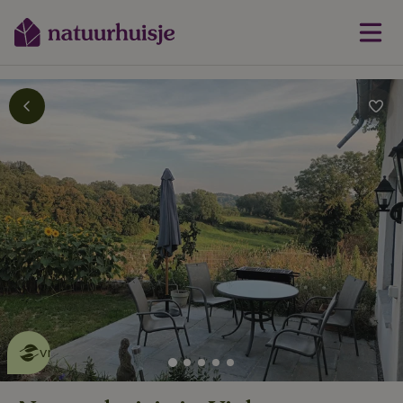
Dit natuurhuisje is eco-
vriendelijk
lees meer