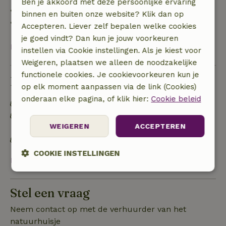
Ben je akkoord met deze persoonlijke ervaring
• 28 dagen tot de aankomstdag: 10% terugbetaald
binnen en buiten onze website? Klik dan op
• op de aankomstdag of later: geen terugbetaling
Accepteren. Liever zelf bepalen welke cookies
je goed vindt? Dan kun je jouw voorkeuren
Bekijk alles
instellen via Cookie instellingen. Als je kiest voor
Weigeren, plaatsen we alleen de noodzakelijke
functionele cookies. Je cookievoorkeuren kun je
Duurzaamheid
op elk moment aanpassen via de link (Cookies)
onderaan elke pagina, of klik hier:
Cookie beleid
Energie label: C
Off grid of voorzien van 100% hernieuwbare
WEIGEREN
ACCEPTEREN
energie
Gebouwd met natuurlijke bouwmaterialen
COOKIE INSTELLINGEN
Bekijk alles
Strikt
Prestatie
Targeting
noodzakelijk
Stel een vraag
Neem contact op met de verhuurder van het
natuurhuisje
Functioneel
Niet-geclassificeerd