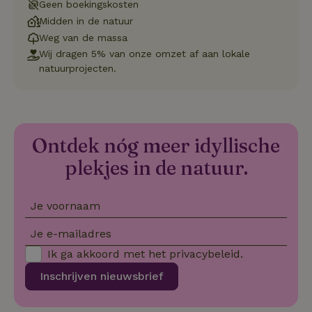
CookieScriptConsent
CookieScript
4 weken 2
Deze coo
Geen boekingskosten
.natuurhuisje.nl
dagen
gebruikt 
Cookie-S
Midden in de natuur
service 
Weg van de massa
cookievo
van bezo
Wij dragen 5% van onze omzet af aan lokale
onthoude
natuurprojecten.
cookie-b
Cookie-Sc
Google
noodzake
Privacy Policy
correct t
sqzl_session_id
.natuurhuisje.nl
29 minuten
Dit cooki
53
gebruikt
seconden
gebruiker
Ontdek nóg meer idyllische
onderhou
de webse
plekjes in de natuur.
waardoor
consisten
efficiënte
gebruiker
Je voornaam
kan biede
paginabe
sessies.
Je e-mailadres
_pinterest_ct_ua
Pinterest Inc.
1 jaar
Deze coo
Ik ga akkoord met het
privacybeleid
.
.ct.pinterest.com
geplaatst 
tot Pinter
Inschrijven nieuwsbrief
Marketin