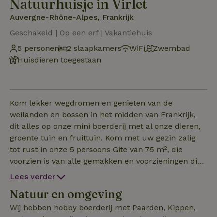
Natuurhuisje in Virlet
Auvergne-Rhône-Alpes, Frankrijk
Geschakeld | Op een erf | Vakantiehuis
5 personen
2 slaapkamers
WiFi
Zwembad
Huisdieren toegestaan
Kom lekker wegdromen en genieten van de
weilanden en bossen in het midden van Frankrijk,
dit alles op onze mini boerderij met al onze dieren,
groente tuin en fruittuin. Kom met uw gezin zalig
tot rust in onze 5 persoons Gite van 75 m², die
voorzien is van alle gemakken en voorzieningen die
nodig zijn om een geweldige vakantie te beleven in
Lees verder
de natuur. Wij bieden u en uw gezin om te proeven
Natuur en omgeving
van het leven in de natuur op onze boerderij in het
hartje van Frankrijk. Zo kunt u samen met ons de
Wij hebben hobby boerderij met Paarden, Kippen,