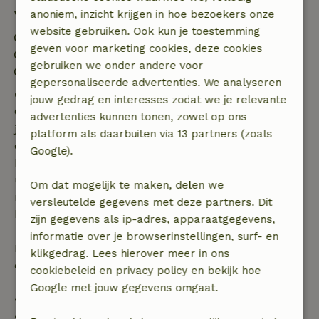
Verblijfdetails
anoniem, inzicht krijgen in hoe bezoekers onze
website gebruiken. Ook kun je toestemming
Inchecken: 15:00- 22:00
geven voor marketing cookies, deze cookies
Uitchecken: 05:00- 10:30
gebruiken we onder andere voor
Vuurwerkvrije omgeving
gepersonaliseerde advertenties. We analyseren
Gratis annuleren binnen 7 dagen
jouw gedrag en interesses zodat we je relevante
Gratis annuleren binnen 7 dagen na bevestiging van
advertenties kunnen tonen, zowel op ons
je boeking, bij een boekingsaanvraag meer dan 28
platform als daarbuiten via 13 partners (zoals
dagen voor aanvang. Bij een boeking met aanvang
Google).
binnen 28 dagen geldt gratis annuleren binnen 24
uur. Bij annulering binnen gestelde periode heb je
Om dat mogelijk te maken, delen we
recht op volledige terugbetaling van het
versleutelde gegevens met deze partners. Dit
boekingsbedrag.
zijn gegevens als ip-adres, apparaatgegevens,
informatie over je browserinstellingen, surf- en
Daarna krijg je een deel van de reissom en 100% van
klikgedrag. Lees hierover meer in ons
de borg terugbetaald:
cookiebeleid en privacy policy en bekijk hoe
Google met jouw gegevens omgaat.
• tot 42 dagen voor aankomst: 70% terugbetaald
• 42–28 dagen voor aankomst: 40% terugbetaald