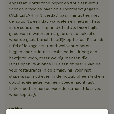
apparaat. Koffie thee peper en zout aanwezig.
Voor de broodjes naar de supermarkt gegaan
(Aldi Lidl AH in Nijverdal) paar minuutjes met
de auto. Na een dag wandelen en fietsen, fiets
in de schuur en hup in de hottub. Deze blijft
goed warm wanneer na gebruik de deksel er
weer op gaat. Lunch heerlijk op terras. Picknick
tafel of lounge set. Hond wel vast moeten
leggen daar tuin niet omheind is. Zit nog een
beetje te koop, maar weinig mensen die
langslopen. ‘s Avonds BBQ aan of naar 1 van de
vele restaurants in de omgeving. Voor het
slapengaan nog even in de hottub of een lekkere
douche. Genieten van een goede nachtrust,
lekker bed en horren voor de ramen. Klaar voor
weer top dag.
Bobby