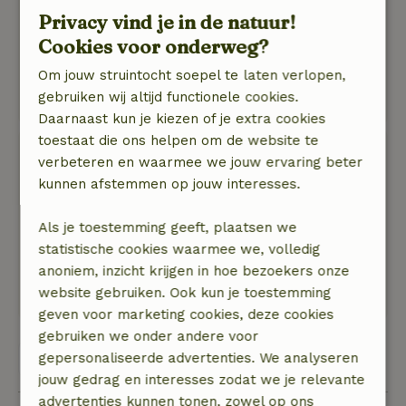
14 februari 2025
Privacy vind je in de natuur!
Algemene beoordeling: 9
/10
Cookies voor onderweg?
Top !!!
Om jouw struintocht soepel te laten verlopen,
Natuur, rust & ruimte: 5
/5
gebruiken wij altijd functionele cookies.
Very comfortable and peaceful place!
Daarnaast kun je kiezen of je extra cookies
toestaat die ons helpen om de website te
Christian
verbeteren en waarmee we jouw ervaring beter
25 januari 2025
kunnen afstemmen op jouw interesses.
Algemene beoordeling: 9
/10
Als je toestemming geeft, plaatsen we
Heerlijke omgeving
statistische cookies waarmee we, volledig
Natuur, rust & ruimte: 5
/5
anoniem, inzicht krijgen in hoe bezoekers onze
Geweldig huisje.
website gebruiken. Ook kun je toestemming
Goed contact met de eigenaar en beheerder.
geven voor marketing cookies, deze cookies
gebruiken we onder andere voor
gepersonaliseerde advertenties. We analyseren
Bekijk alle 6 beoordelingen
jouw gedrag en interesses zodat we je relevante
advertenties kunnen tonen, zowel op ons