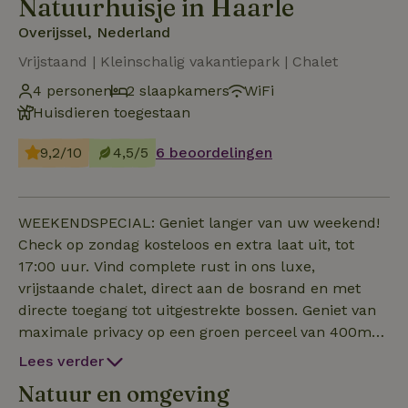
Natuurhuisje in Haarle
Overijssel, Nederland
Vrijstaand | Kleinschalig vakantiepark | Chalet
4 personen
2 slaapkamers
WiFi
Huisdieren toegestaan
9,2/10
4,5/5
6 beoordelingen
WEEKENDSPECIAL: Geniet langer van uw weekend!
Check op zondag kosteloos en extra laat uit, tot
17:00 uur. Vind complete rust in ons luxe,
vrijstaande chalet, direct aan de bosrand en met
directe toegang tot uitgestrekte bossen. Geniet van
maximale privacy op een groen perceel van 400m²
op een kleinschalig, rustig park. De riante tuin is uw
Lees verder
privé-paradijs. Ontspan in de luxe hottub met
Natuur en omgeving
bubbels, steek de BBQ aan of relax in de