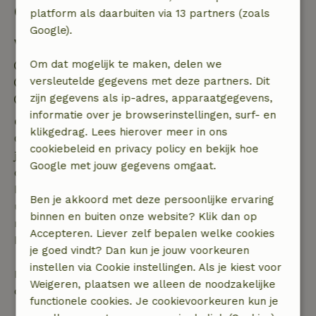
Goed om te weten
platform als daarbuiten via 13 partners (zoals
Google).
Verblijfdetails
Om dat mogelijk te maken, delen we
Inchecken: 14:00- 22:00
versleutelde gegevens met deze partners. Dit
Uitchecken: 07:00- 10:00
zijn gegevens als ip-adres, apparaatgegevens,
Contactloos verblijf mogelijk
informatie over je browserinstellingen, surf- en
Gratis annuleren binnen 7 dagen
klikgedrag. Lees hierover meer in ons
Gratis annuleren binnen 7 dagen na bevestiging van
cookiebeleid en privacy policy en bekijk hoe
je boeking, bij een boekingsaanvraag meer dan 28
Google met jouw gegevens omgaat.
dagen voor aanvang. Bij een boeking met aanvang
binnen 28 dagen geldt gratis annuleren binnen 24
Ben je akkoord met deze persoonlijke ervaring
uur. Bij annulering binnen gestelde periode heb je
binnen en buiten onze website? Klik dan op
recht op volledige terugbetaling van het
Accepteren. Liever zelf bepalen welke cookies
boekingsbedrag.
je goed vindt? Dan kun je jouw voorkeuren
instellen via Cookie instellingen. Als je kiest voor
Daarna krijg je een deel van de reissom en 100% van
Weigeren, plaatsen we alleen de noodzakelijke
de borg terugbetaald:
functionele cookies. Je cookievoorkeuren kun je