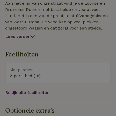
Aan het eind van onze straat vind je de Loonse en
Drunense Duinen met bos, heide en vooral veel
zand. Het is een van de grootste stuifzandgebieden
van West-Europa. De wind kan op veel plekken
ongestoord waaien en dat zorgt voor een steeds
veranderend landschap. Door het in 1921 aan te
Lees verder
kopen is het al 100 jaar beschermd en kunnen we
nu nog van deze Brabantse Sahara genieten. In het
wandelrouteboekje van dit gebied lees je meer over
Faciliteiten
100 jaar natuurbeheer van de Loonse en Drunense
Duinen. Op de zandvlakte mag je struinen. Er is dus
Slaapkamer 1
volop ruimte om uitgebreid op pad te gaan.
2-pers. bed (1x)
Verwonder je over de ondergestoven bomen, geniet
van de tjirpende veldkrekels en les je dorst bij een
van de vele cafés of restaurants aan de rand van dit
Bekijk alle faciliteiten
natuurgebied. Wandelen, fietsen of te paard: het kan
hier allemaal. Met de wind in je haren en het zand
in je schoenen. Misschien kom je de schaapskudde
Optionele extra's
wel tegen. De schapen houden de heide kort en