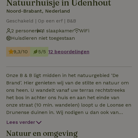
Natuurhuisje in Udenhout
Noord-Brabant, Nederland
Geschakeld | Op een erf | B&B
2 personen
1 slaapkamer
WiFi
Huisdieren niet toegestaan
9,3/10
5/5
12 beoordelingen
Onze B & B ligt midden in het natuurgebied ‘De
Brand’. Hier genieten wij van de stilte en natuur om
ons heen. U wandelt vanaf uw terras rechtstreeks
het bos in achter ons huis en aan het einde van
onze straat (10 min. wandelen) loopt u de Loonse en
Drunense duinen in. Wij nodigen u dan ook van
harte uit om u enkele dagen onder te dompelen in
Lees verder
rust, ruimte en (natuur) beleving.
Natuur en omgeving