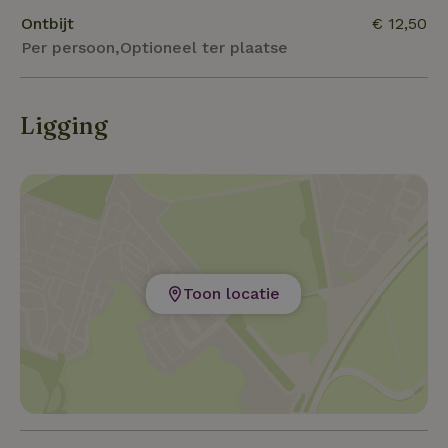
vreten jonge boompjes weg. Zo houden ze het
Ontbijt
€ 12,50
gebied open.
Per persoon,Optioneel ter plaatse
Ligging
Toon locatie