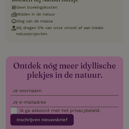
CookieScriptConsent
CookieScript
4 weken 2
Deze coo
Geen boekingskosten
.natuurhuisje.nl
dagen
gebruikt 
Cookie-S
Midden in de natuur
service 
cookievo
Weg van de massa
van bezo
Wij dragen 5% van onze omzet af aan lokale
onthoude
cookie-b
natuurprojecten.
Cookie-Sc
Google
noodzake
Privacy Policy
correct t
sqzl_session_id
.natuurhuisje.nl
29 minuten
Dit cooki
53
gebruikt
seconden
gebruiker
Ontdek nóg meer idyllische
onderhou
de webse
plekjes in de natuur.
waardoor
consisten
efficiënte
gebruiker
kan biede
Je voornaam
paginabe
sessies.
Je e-mailadres
_pinterest_ct_ua
Pinterest Inc.
1 jaar
Deze coo
.ct.pinterest.com
geplaatst 
Ik ga akkoord met het
privacybeleid
.
tot Pinter
Marketin
Inschrijven nieuwsbrief