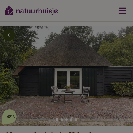
Dit natuurhuisje is eco-
vriendelijk
lees meer