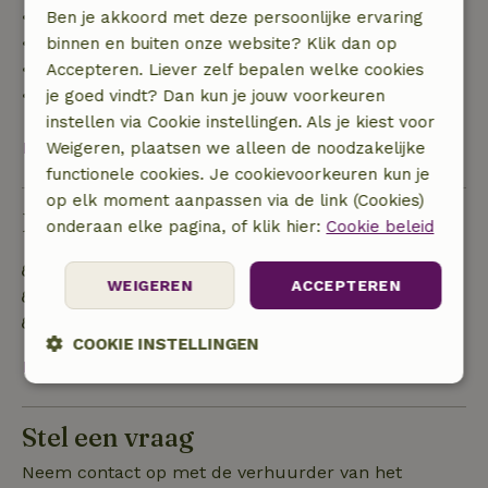
• tot 42 dagen voor aankomst: 70% terugbetaald
Ben je akkoord met deze persoonlijke ervaring
• 42–28 dagen voor aankomst: 40% terugbetaald
binnen en buiten onze website? Klik dan op
• 28 dagen tot de aankomstdag: 10% terugbetaald
Accepteren. Liever zelf bepalen welke cookies
• op de aankomstdag of later: geen terugbetaling
je goed vindt? Dan kun je jouw voorkeuren
instellen via Cookie instellingen. Als je kiest voor
Bekijk alles
Weigeren, plaatsen we alleen de noodzakelijke
functionele cookies. Je cookievoorkeuren kun je
op elk moment aanpassen via de link (Cookies)
Duurzaamheid
onderaan elke pagina, of klik hier:
Cookie beleid
Energie label: E
WEIGEREN
ACCEPTEREN
Gebouwd met natuurlijke bouwmaterialen
Voedselverspilling is geminimaliseerd
COOKIE INSTELLINGEN
Bekijk alles
Strikt
Prestatie
Targeting
noodzakelijk
Stel een vraag
Neem contact op met de verhuurder van het