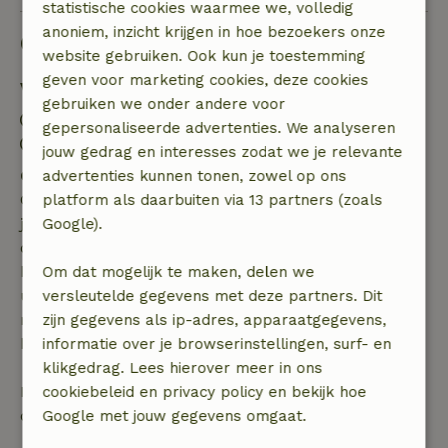
statistische cookies waarmee we, volledig
anoniem, inzicht krijgen in hoe bezoekers onze
Goed om te weten
website gebruiken. Ook kun je toestemming
geven voor marketing cookies, deze cookies
Verblijfdetails
gebruiken we onder andere voor
Inchecken: 15:00- 21:00
gepersonaliseerde advertenties. We analyseren
Uitchecken: 08:00- 11:00
jouw gedrag en interesses zodat we je relevante
Gratis annuleren binnen 7 dagen
advertenties kunnen tonen, zowel op ons
Gratis annuleren binnen 7 dagen na bevestiging van
platform als daarbuiten via 13 partners (zoals
je boeking, bij een boekingsaanvraag meer dan 28
Google).
dagen voor aanvang. Bij een boeking met aanvang
binnen 28 dagen geldt gratis annuleren binnen 24
Om dat mogelijk te maken, delen we
uur. Bij annulering binnen gestelde periode heb je
versleutelde gegevens met deze partners. Dit
recht op volledige terugbetaling van het
zijn gegevens als ip-adres, apparaatgegevens,
boekingsbedrag.
informatie over je browserinstellingen, surf- en
klikgedrag. Lees hierover meer in ons
Daarna krijg je een deel van de reissom en 100% van
cookiebeleid en privacy policy en bekijk hoe
de borg terugbetaald:
Google met jouw gegevens omgaat.