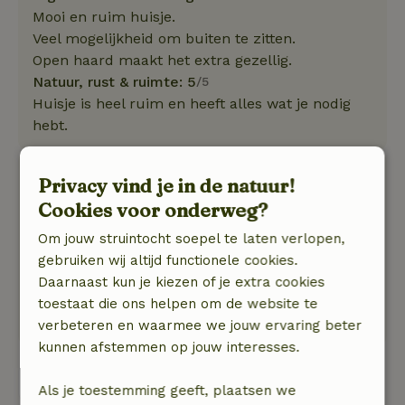
Mooi en ruim huisje.
Veel mogelijkheid om buiten te zitten.
Open haard maakt het extra gezellig.
Natuur, rust & ruimte: 5
/5
Huisje is heel ruim en heeft alles wat je nodig
hebt.
Koen
Privacy vind je in de natuur!
9 februari 2026
Cookies voor onderweg?
Algemene beoordeling: 9
/10
Om jouw struintocht soepel te laten verlopen,
Heerlijk knus en behaaglijk huisje.
gebruiken wij altijd functionele cookies.
Natuur, rust & ruimte: 5
/5
Daarnaast kun je kiezen of je extra cookies
heerlijk plekje midden in de mooie en
toestaat die ons helpen om de website te
verrassend diverse natuur.
verbeteren en waarmee we jouw ervaring beter
kunnen afstemmen op jouw interesses.
Bekijk alle 12 beoordelingen
Als je toestemming geeft, plaatsen we