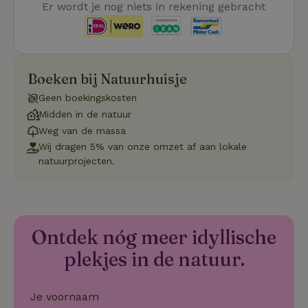
Er wordt je nog niets in rekening gebracht
van de website mogelijk, zoals gebruikersaanmelding en
accountbeheer. De website kan niet goed worden gebruikt
zonder de strikt noodzakelijke cookies.
Aanbieder
/
Naam
Vervaldatum
Omschrij
Domein
Boeken bij Natuurhuisje
_tt_enable_cookie
.natuurhuisje.nl
2 maanden
Deze coo
4 weken
gebruikt
Geen boekingskosten
voorkeur
gebruike
Midden in de natuur
betrekkin
Weg van de massa
gebruik v
op de web
Wij dragen 5% van onze omzet af aan lokale
onthoude
natuurprojecten.
CookieScriptConsent
CookieScript
4 weken 2
Deze coo
.natuurhuisje.nl
dagen
gebruikt 
Cookie-S
service 
cookievo
van bezo
onthoude
Ontdek nóg meer idyllische
cookie-b
Cookie-Sc
Google
plekjes in de natuur.
noodzake
Privacy Policy
correct t
sqzl_session_id
.natuurhuisje.nl
29 minuten
Dit cooki
Je voornaam
53
gebruikt
seconden
gebruiker