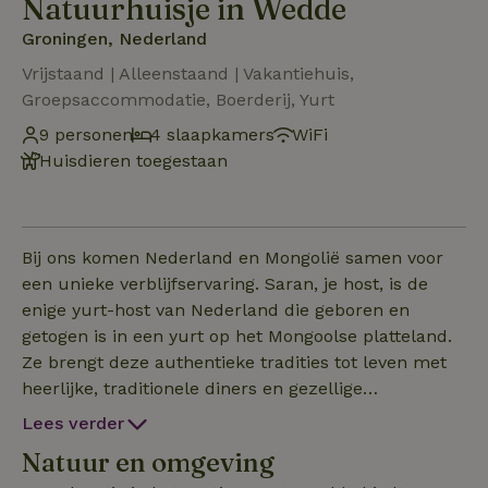
Natuurhuisje in Wedde
Groningen, Nederland
Vrijstaand | Alleenstaand | Vakantiehuis,
Groepsaccommodatie, Boerderij, Yurt
9 personen
4 slaapkamers
WiFi
Huisdieren toegestaan
Bij ons komen Nederland en Mongolië samen voor
een unieke verblijfservaring. Saran, je host, is de
enige yurt-host van Nederland die geboren en
getogen is in een yurt op het Mongoolse platteland.
Ze brengt deze authentieke tradities tot leven met
heerlijke, traditionele diners en gezellige
kookworkshops waarin je de Mongoolse keuken
Lees verder
ontdekt. Ons gastenverblijf biedt moderne
Natuur en omgeving
gemakken: een sfeervolle woonkamer met een 2-