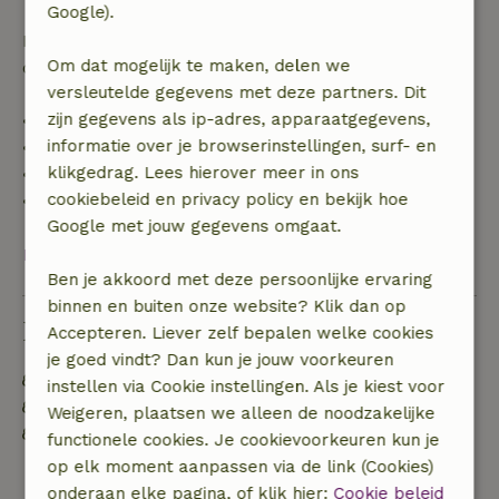
Google).
Daarna krijg je een deel van de reissom en 100% van
Om dat mogelijk te maken, delen we
de borg terugbetaald:
versleutelde gegevens met deze partners. Dit
zijn gegevens als ip-adres, apparaatgegevens,
• tot 42 dagen voor aankomst: 70% terugbetaald
informatie over je browserinstellingen, surf- en
• 42–28 dagen voor aankomst: 40% terugbetaald
klikgedrag. Lees hierover meer in ons
• 28 dagen tot de aankomstdag: 10% terugbetaald
cookiebeleid en privacy policy en bekijk hoe
• op de aankomstdag of later: geen terugbetaling
Google met jouw gegevens omgaat.
Bekijk alles
Ben je akkoord met deze persoonlijke ervaring
binnen en buiten onze website? Klik dan op
Duurzaamheid
Accepteren. Liever zelf bepalen welke cookies
je goed vindt? Dan kun je jouw voorkeuren
Voedselverspilling is geminimaliseerd
instellen via Cookie instellingen. Als je kiest voor
Duurzame inventaris
Weigeren, plaatsen we alleen de noodzakelijke
Afval scheiden (glas, papier, plastic,
functionele cookies. Je cookievoorkeuren kun je
voedselafval/biologisch)
op elk moment aanpassen via de link (Cookies)
onderaan elke pagina, of klik hier:
Cookie beleid