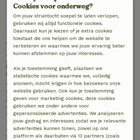
Cookies voor onderweg?
Om jouw struintocht soepel te laten verlopen,
Bekijk 1 beoordeling
gebruiken wij altijd functionele cookies.
Daarnaast kun je kiezen of je extra cookies
toestaat die ons helpen om de website te
Goed om te weten
verbeteren en waarmee we jouw ervaring beter
kunnen afstemmen op jouw interesses.
Verblijfdetails
Inchecken: 15:00- 22:00
Als je toestemming geeft, plaatsen we
Uitchecken: 07:00- 10:00
statistische cookies waarmee we, volledig
anoniem, inzicht krijgen in hoe bezoekers onze
Gratis annuleren binnen 7 dagen
website gebruiken. Ook kun je toestemming
Gratis annuleren binnen 7 dagen na bevestiging van
geven voor marketing cookies, deze cookies
je boeking, bij een boekingsaanvraag meer dan 28
gebruiken we onder andere voor
dagen voor aanvang. Bij een boeking met aanvang
gepersonaliseerde advertenties. We analyseren
binnen 28 dagen geldt gratis annuleren binnen 24
jouw gedrag en interesses zodat we je relevante
uur. Bij annulering binnen gestelde periode heb je
advertenties kunnen tonen, zowel op ons
recht op volledige terugbetaling van het
platform als daarbuiten via 13 partners (zoals
boekingsbedrag.