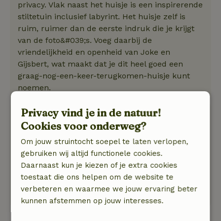
privacy. Vlak naast het huisje is een inspirerende
stiltetuin inclusief labyrint. Het huisje zelf is
ruim, ruimer dan de eerste indruk die je krijgt
van de foto&#039;s. Voeg daarbij de
vriendelijkheid en openheid van Joke en
Gijsbert, wat maakt dat je dit heel goed een
graag-nog-een-keer-terugkomen-huisje kunt
noemen.
Privacy vind je in de natuur!
Ellen
Cookies voor onderweg?
13 juli 2026
Om jouw struintocht soepel te laten verlopen,
Algemene beoordeling: 9
/10
gebruiken wij altijd functionele cookies.
Heel relaxed verblijf.
Daarnaast kun je kiezen of je extra cookies
Natuur, rust & ruimte: 5
/5
toestaat die ons helpen om de website te
Heel positief. Eigenaren waren zeer gastvrij.
verbeteren en waarmee we jouw ervaring beter
Huisje voldeed aan alle wensen en meer.
kunnen afstemmen op jouw interesses.