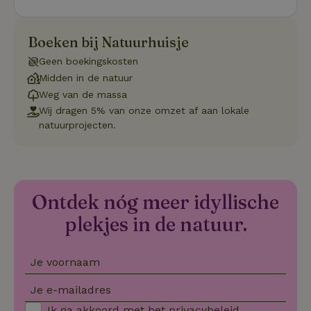
onthoude
CookieScriptConsent
CookieScript
4 weken 2
Deze coo
.natuurhuisje.nl
dagen
gebruikt 
Boeken bij Natuurhuisje
Cookie-S
service 
Geen boekingskosten
cookievo
van bezo
Midden in de natuur
onthoude
cookie-b
Weg van de massa
Cookie-Sc
Google
Wij dragen 5% van onze omzet af aan lokale
noodzake
Privacy Policy
correct t
natuurprojecten.
sqzl_session_id
.natuurhuisje.nl
29 minuten
Dit cooki
53
gebruikt
seconden
gebruiker
onderhou
de webse
waardoor
Ontdek nóg meer idyllische
consisten
efficiënte
plekjes in de natuur.
gebruiker
kan biede
paginabe
sessies.
Je voornaam
_pinterest_ct_ua
Pinterest Inc.
1 jaar
Deze coo
.ct.pinterest.com
geplaatst 
Je e-mailadres
tot Pinter
Marketin
Ik ga akkoord met het
privacybeleid
.