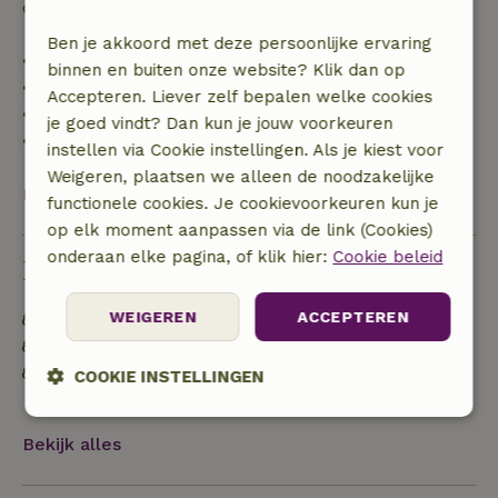
de borg terugbetaald:
Ben je akkoord met deze persoonlijke ervaring
• tot 42 dagen voor aankomst: 70% terugbetaald
binnen en buiten onze website? Klik dan op
• 42–28 dagen voor aankomst: 40% terugbetaald
Accepteren. Liever zelf bepalen welke cookies
• 28 dagen tot de aankomstdag: 10% terugbetaald
je goed vindt? Dan kun je jouw voorkeuren
• op de aankomstdag of later: geen terugbetaling
instellen via Cookie instellingen. Als je kiest voor
Weigeren, plaatsen we alleen de noodzakelijke
Bekijk alles
functionele cookies. Je cookievoorkeuren kun je
op elk moment aanpassen via de link (Cookies)
onderaan elke pagina, of klik hier:
Cookie beleid
Duurzaamheid
WEIGEREN
ACCEPTEREN
Energie label: B
Gebouwd met natuurlijke bouwmaterialen
Afval scheiden (glas, papier, plastic,
COOKIE INSTELLINGEN
voedselafval/biologisch)
Strikt
Prestatie
Targeting
Bekijk alles
noodzakelijk