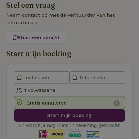
Stel een vraag
Functioneel
Niet-geclassificeerd
Neem contact op met de verhuurder van het
natuurhuisje
Stuur een bericht
Start mijn boeking
Strikt noodzakelijk
Prestatie
Targeting
Functioneel
Niet-geclassificeerd
Strikt noodzakelijke cookies maken de kernfunctionaliteiten
van de website mogelijk, zoals gebruikersaanmelding en
accountbeheer. De website kan niet goed worden gebruikt
zonder de strikt noodzakelijke cookies.
Aanbieder
/
Naam
Vervaldatum
Omschrij
Domein
Gratis annuleren
_tt_enable_cookie
.natuurhuisje.nl
2 maanden
Deze coo
Start mijn boeking
4 weken
gebruikt
voorkeur
gebruike
Er wordt je nog niets in rekening gebracht
betrekkin
gebruik v
op de web