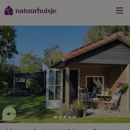
Dit natuurhuisje is eco-
vriendelijk
lees meer