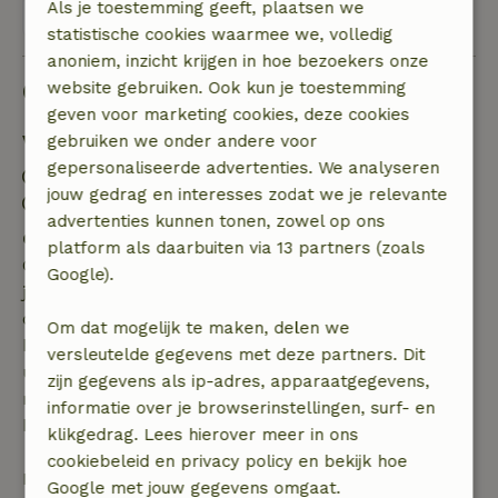
Als je toestemming geeft, plaatsen we
Bekijk alle 23 beoordelingen
statistische cookies waarmee we, volledig
anoniem, inzicht krijgen in hoe bezoekers onze
Goed om te weten
website gebruiken. Ook kun je toestemming
geven voor marketing cookies, deze cookies
Verblijfdetails
gebruiken we onder andere voor
gepersonaliseerde advertenties. We analyseren
Inchecken: 13:00- 19:00
jouw gedrag en interesses zodat we je relevante
Uitchecken: 10:00- 11:00
advertenties kunnen tonen, zowel op ons
Gratis annuleren binnen 7 dagen
platform als daarbuiten via 13 partners (zoals
Gratis annuleren binnen 7 dagen na bevestiging van
Google).
je boeking, bij een boekingsaanvraag meer dan 28
dagen voor aanvang. Bij een boeking met aanvang
Om dat mogelijk te maken, delen we
binnen 28 dagen geldt gratis annuleren binnen 24
versleutelde gegevens met deze partners. Dit
uur. Bij annulering binnen gestelde periode heb je
zijn gegevens als ip-adres, apparaatgegevens,
recht op volledige terugbetaling van het
informatie over je browserinstellingen, surf- en
boekingsbedrag.
klikgedrag. Lees hierover meer in ons
cookiebeleid en privacy policy en bekijk hoe
Daarna krijg je een deel van de reissom en 100% van
Google met jouw gegevens omgaat.