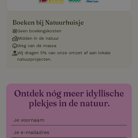
Boeken bij Natuurhuisje
Geen boekingskosten
Strikt noodzakelijk
Prestatie
Targeting
Midden in de natuur
Functioneel
Niet-geclassificeerd
Weg van de massa
Strikt noodzakelijke cookies maken de kernfunctionaliteiten
Wij dragen 5% van onze omzet af aan lokale
van de website mogelijk, zoals gebruikersaanmelding en
natuurprojecten.
accountbeheer. De website kan niet goed worden gebruikt
zonder de strikt noodzakelijke cookies.
Aanbieder
/
Naam
Vervaldatum
Omschrij
Domein
_tt_enable_cookie
.natuurhuisje.nl
2 maanden
Deze coo
Ontdek nóg meer idyllische
4 weken
gebruikt
voorkeur
plekjes in de natuur.
gebruike
betrekkin
gebruik v
op de web
Je voornaam
onthoude
CookieScriptConsent
CookieScript
4 weken 2
Deze coo
Je e-mailadres
.natuurhuisje.nl
dagen
gebruikt 
Cookie-S