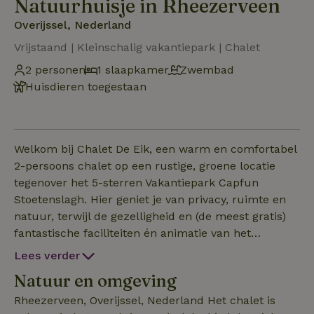
Natuurhuisje in Rheezerveen
Overijssel, Nederland
Vrijstaand | Kleinschalig vakantiepark | Chalet
2 personen
1 slaapkamer
Zwembad
Huisdieren toegestaan
Welkom bij Chalet De Eik, een warm en comfortabel
2-persoons chalet op een rustige, groene locatie
tegenover het 5-sterren Vakantiepark Capfun
Stoetenslagh. Hier geniet je van privacy, ruimte en
natuur, terwijl de gezelligheid en (de meest gratis)
fantastische faciliteiten én animatie van het
tegenover gelegen vakantiepark op loopafstand
Lees verder
liggen. De besloten en omheinde tuin beschikt over
Natuur en omgeving
ligstoelen en een grote overdekte veranda waar je
heerlijk kunt ontspannen, ontbijten of lange
Rheezerveen, Overijssel, Nederland Het chalet is