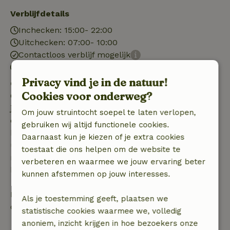
Verblijfdetails
Inchecken: 15:00- 22:00
Uitchecken: 07:00- 10:00
Contactloos verblijf mogelijk
Vuurwerkvrije omgeving
Privacy vind je in de natuur!
Gratis annuleren binnen 7 dagen
Cookies voor onderweg?
Gratis annuleren binnen 7 dagen na bevestiging van
je boeking, bij een boekingsaanvraag meer dan 28
Om jouw struintocht soepel te laten verlopen,
dagen voor aanvang. Bij een boeking met aanvang
gebruiken wij altijd functionele cookies.
binnen 28 dagen geldt gratis annuleren binnen 24
Daarnaast kun je kiezen of je extra cookies
uur. Bij annulering binnen gestelde periode heb je
toestaat die ons helpen om de website te
recht op volledige terugbetaling van het
verbeteren en waarmee we jouw ervaring beter
boekingsbedrag.
kunnen afstemmen op jouw interesses.
Daarna krijg je een deel van de reissom en 100% van
Als je toestemming geeft, plaatsen we
de borg terugbetaald:
statistische cookies waarmee we, volledig
anoniem, inzicht krijgen in hoe bezoekers onze