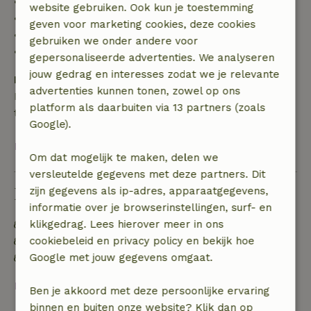
• tot 42 dagen voor aankomst: 70% terugbetaald
website gebruiken. Ook kun je toestemming
• 42–28 dagen voor aankomst: 40% terugbetaald
geven voor marketing cookies, deze cookies
• 28 dagen tot de aankomstdag: 10% terugbetaald
gebruiken we onder andere voor
• op de aankomstdag of later: geen terugbetaling
gepersonaliseerde advertenties. We analyseren
jouw gedrag en interesses zodat we je relevante
Borg
advertenties kunnen tonen, zowel op ons
Een borg van € 100,00 is van toepassing. Je wordt
platform als daarbuiten via 13 partners (zoals
terugbetaald na het uitchecken.
Google).
Bekijk alles
Om dat mogelijk te maken, delen we
versleutelde gegevens met deze partners. Dit
Duurzaamheid
zijn gegevens als ip-adres, apparaatgegevens,
informatie over je browserinstellingen, surf- en
Energie label: A
klikgedrag. Lees hierover meer in ons
Voedselverspilling is geminimaliseerd
cookiebeleid en privacy policy en bekijk hoe
Duurzame inventaris
Google met jouw gegevens omgaat.
Bekijk alles
Ben je akkoord met deze persoonlijke ervaring
binnen en buiten onze website? Klik dan op