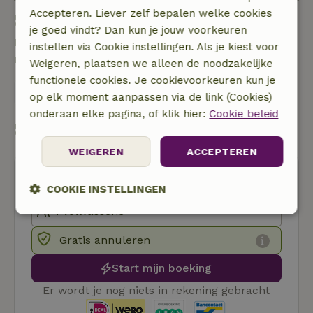
Accepteren. Liever zelf bepalen welke cookies
Stel een vraag
je goed vindt? Dan kun je jouw voorkeuren
Neem contact op met de verhuurder van het
instellen via Cookie instellingen. Als je kiest voor
natuurhuisje
Weigeren, plaatsen we alleen de noodzakelijke
functionele cookies. Je cookievoorkeuren kun je
Stuur een bericht
op elk moment aanpassen via de link (Cookies)
onderaan elke pagina, of klik hier:
Cookie beleid
Start mijn boeking
WEIGEREN
ACCEPTEREN
COOKIE INSTELLINGEN
Strikt
Prestatie
Targeting
noodzakelijk
Gratis annuleren
Start mijn boeking
Functioneel
Niet-geclassificeerd
Er wordt je nog niets in rekening gebracht