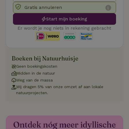
_tt_enable_cookie
.natuurhuisje.nl
2 maanden
Deze coo
4 weken
gebruikt
Gratis annuleren
voorkeur
gebruike
Start mijn boeking
betrekkin
gebruik v
op de web
Er wordt je nog niets in rekening gebracht
onthoude
CookieScriptConsent
CookieScript
4 weken 2
Deze coo
.natuurhuisje.nl
dagen
gebruikt 
Cookie-S
service 
cookievo
Boeken bij Natuurhuisje
van bezo
onthoude
Geen boekingskosten
cookie-b
Cookie-Sc
Google
Midden in de natuur
noodzake
Privacy Policy
correct t
Weg van de massa
Wij dragen 5% van onze omzet af aan lokale
sqzl_session_id
.natuurhuisje.nl
29 minuten
Dit cooki
53
gebruikt
natuurprojecten.
seconden
gebruiker
onderhou
de webse
waardoor
consisten
efficiënte
gebruiker
Ontdek nóg meer idyllische
kan biede
paginabe