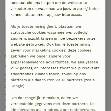
toestaat die ons helpen om de website te
ontdekken. We zijn hartelijk ontvangen en niets
verbeteren en waarmee we jouw ervaring beter
is de vriendelijke eigenaresse te veel. Het huisje
kunnen afstemmen op jouw interesses.
is modern en netjes ingericht, het ontbreekt
werkelijk aan niets. Absoluut een aanrader.
Als je toestemming geeft, plaatsen we
statistische cookies waarmee we, volledig
anoniem, inzicht krijgen in hoe bezoekers onze
Bekijk alle 6 beoordelingen
website gebruiken. Ook kun je toestemming
geven voor marketing cookies, deze cookies
Goed om te weten
gebruiken we onder andere voor
gepersonaliseerde advertenties. We analyseren
Verblijfdetails
jouw gedrag en interesses zodat we je relevante
advertenties kunnen tonen, zowel op ons
Inchecken: 15:00- 22:00
platform als daarbuiten via 13 partners (zoals
Uitchecken: 07:00- 11:00
Google).
Contactloos verblijf mogelijk
Gratis annuleren binnen 7 dagen
Om dat mogelijk te maken, delen we
Gratis annuleren binnen 7 dagen na bevestiging van
versleutelde gegevens met deze partners. Dit
je boeking, bij een boekingsaanvraag meer dan 28
zijn gegevens als ip-adres, apparaatgegevens,