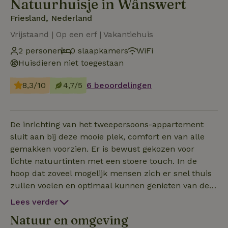
Natuurhuisje in Wânswert
Friesland, Nederland
Vrijstaand | Op een erf | Vakantiehuis
2 personen
0 slaapkamers
WiFi
Huisdieren niet toegestaan
8,3/10
4,7/5
6 beoordelingen
De inrichting van het tweepersoons-appartement
sluit aan bij deze mooie plek, comfort en van alle
gemakken voorzien. Er is bewust gekozen voor
lichte natuurtinten met een stoere touch. In de
hoop dat zoveel mogelijk mensen zich er snel thuis
zullen voelen en optimaal kunnen genieten van de
rust die deze plaats biedt. Indeling De keuken is van
Lees verder
alle gemakken voorzien en uitgerust met een
Natuur en omgeving
koelkast voorzien van een klein vriesvak, een