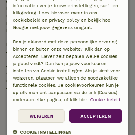
dagen voor aanvang. Bij een boeking met aanvang
informatie over je browserinstellingen, surf- en
binnen 28 dagen geldt gratis annuleren binnen 24
klikgedrag. Lees hierover meer in ons
uur. Bij annulering binnen gestelde periode heb je
cookiebeleid en privacy policy en bekijk hoe
recht op volledige terugbetaling van het
Google met jouw gegevens omgaat.
boekingsbedrag.
Ben je akkoord met deze persoonlijke ervaring
Daarna krijg je een deel van de reissom en 100% van
binnen en buiten onze website? Klik dan op
de borg terugbetaald:
Accepteren. Liever zelf bepalen welke cookies
je goed vindt? Dan kun je jouw voorkeuren
• tot 42 dagen voor aankomst: 70% terugbetaald
instellen via Cookie instellingen. Als je kiest voor
• 42–28 dagen voor aankomst: 40% terugbetaald
Weigeren, plaatsen we alleen de noodzakelijke
• 28 dagen tot de aankomstdag: 10% terugbetaald
functionele cookies. Je cookievoorkeuren kun je
• op de aankomstdag of later: geen terugbetaling
op elk moment aanpassen via de link (Cookies)
onderaan elke pagina, of klik hier:
Cookie beleid
Bekijk alles
WEIGEREN
ACCEPTEREN
Duurzaamheid
COOKIE INSTELLINGEN