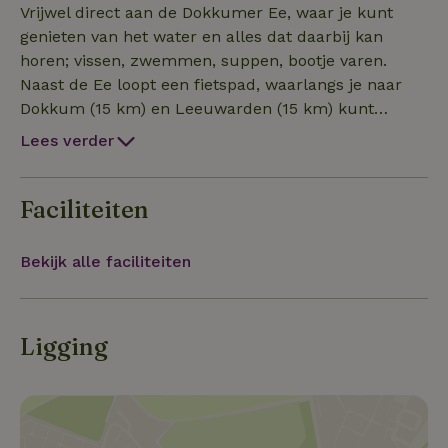
combioven (met magnetronfunctie) en een
Vrijwel direct aan de Dokkumer Ee, waar je kunt
vaatwasser. Voor het slapen (op de bovenverdieping)
genieten van het water en alles dat daarbij kan
is gekozen voor 2 eenpersoons bedden, die
horen; vissen, zwemmen, suppen, bootje varen.
desgewenst aan elkaar geschoven kunnen worden.
Naast de Ee loopt een fietspad, waarlangs je naar
De badkamer is voorzien van een toilet, wastafel en
Dokkum (15 km) en Leeuwarden (15 km) kunt
een douchecabine. Parkeren Parkeren kan op de
fietsen of wandelen. Ook zijn het Waddengebied en
Lees verder
speciale parkeerplaats direct naast het
Lauwersoog op reisafstand.
appartement met de mogelijkheid tot het opladen
van een elektrische auto (normale 230 volt
Faciliteiten
aansluiting, geen speciale laadstekker).
Bekijk alle faciliteiten
Ligging