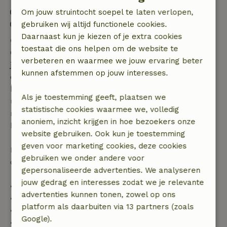
Inchecken: 15:00- 22:00
Om jouw struintocht soepel te laten verlopen,
Uitchecken: 07:00- 11:00
gebruiken wij altijd functionele cookies.
Daarnaast kun je kiezen of je extra cookies
Gratis annuleren binnen 7 dagen
toestaat die ons helpen om de website te
Gratis annuleren binnen 7 dagen na bevestiging van
verbeteren en waarmee we jouw ervaring beter
je boeking, bij een boekingsaanvraag meer dan 28
kunnen afstemmen op jouw interesses.
dagen voor aanvang. Bij een boeking met aanvang
binnen 28 dagen geldt gratis annuleren binnen 24
Als je toestemming geeft, plaatsen we
uur. Bij annulering binnen gestelde periode heb je
statistische cookies waarmee we, volledig
recht op volledige terugbetaling van het
anoniem, inzicht krijgen in hoe bezoekers onze
boekingsbedrag.
website gebruiken. Ook kun je toestemming
geven voor marketing cookies, deze cookies
Daarna krijg je een deel van de reissom en 100% van
gebruiken we onder andere voor
de borg terugbetaald:
gepersonaliseerde advertenties. We analyseren
jouw gedrag en interesses zodat we je relevante
• tot 42 dagen voor aankomst: 70% terugbetaald
advertenties kunnen tonen, zowel op ons
• 42–28 dagen voor aankomst: 40% terugbetaald
platform als daarbuiten via 13 partners (zoals
• 28 dagen tot de aankomstdag: 10% terugbetaald
Google).
• op de aankomstdag of later: geen terugbetaling