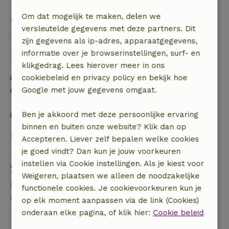
Om dat mogelijk te maken, delen we
Bekijk alles
versleutelde gegevens met deze partners. Dit
zijn gegevens als ip-adres, apparaatgegevens,
Duurzaamheid
informatie over je browserinstellingen, surf- en
klikgedrag. Lees hierover meer in ons
Energie label: Uitgesloten
cookiebeleid en privacy policy en bekijk hoe
Off grid of voorzien van 100% hernieuwbare
Google met jouw gegevens omgaat.
energie
Natuurlijke isolatiematerialen
Ben je akkoord met deze persoonlijke ervaring
binnen en buiten onze website? Klik dan op
Bekijk alles
Accepteren. Liever zelf bepalen welke cookies
je goed vindt? Dan kun je jouw voorkeuren
instellen via Cookie instellingen. Als je kiest voor
Stel een vraag
Weigeren, plaatsen we alleen de noodzakelijke
Neem contact op met de verhuurder van het
functionele cookies. Je cookievoorkeuren kun je
natuurhuisje
op elk moment aanpassen via de link (Cookies)
onderaan elke pagina, of klik hier:
Cookie beleid
Stuur een bericht