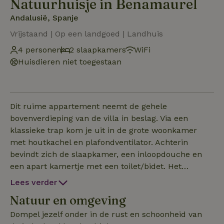
Natuurhuisje in Benamaurel
Andalusië, Spanje
Vrijstaand | Op een landgoed | Landhuis
4 personen
2 slaapkamers
WiFi
Huisdieren niet toegestaan
Dit ruime appartement neemt de gehele
bovenverdieping van de villa in beslag. Via een
klassieke trap kom je uit in de grote woonkamer
met houtkachel en plafondventilator. Achterin
bevindt zich de slaapkamer, een inloopdouche en
een apart kamertje met een toilet/bidet. Het
appartement is geschikt voor twee personen, maar
Lees verder
kan ook door vier personen worden bewoond, door
Natuur en omgeving
gebruik te maken van de comfortabele bedbank in
de woonkamer. Het appartement is voorzien van
Dompel jezelf onder in de rust en schoonheid van