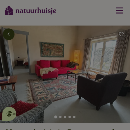
Dit natuurhuisje is eco-
vriendelijk
lees meer