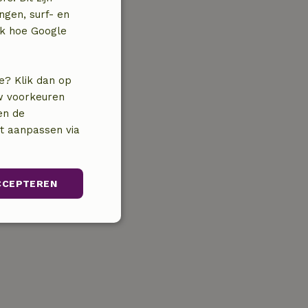
ngen, surf- en
jk hoe Google
e? Klik dan op
uw voorkeuren
en de
nt aanpassen via
CCEPTEREN
Niet-
geclassificeerd