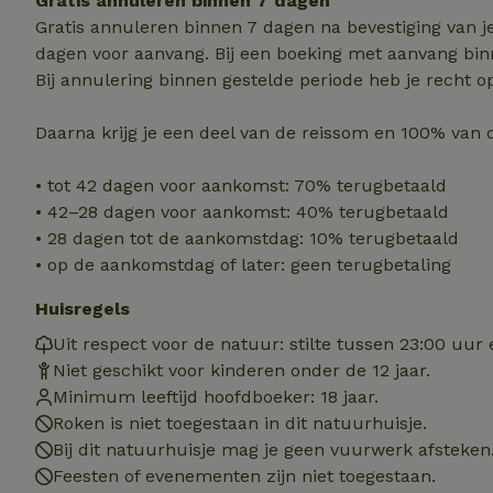
Gratis annuleren binnen 7 dagen
Naam
Naam
Naam
Gratis annuleren binnen 7 dagen na bevestiging van j
sqzllocal
_nhft_booking-wi
Naam
dagen voor aanvang. Bij een boeking met aanvang bin
_ttp
_nhftconstraint_t
Bij annulering binnen gestelde periode heb je recht o
uid
_nhftconstraint_h
Daarna krijg je een deel van de reissom en 100% van 
_nhft_eu-rental-r
_nhftconstraint_
_ttp
onboarding
_nhftconstraint_
• tot 42 dagen voor aankomst: 70% terugbetaald
nh_experiments
ttcsid_D3OACIBC
• 42–28 dagen voor aankomst: 40% terugbetaald
_nhft_translation
_nhftconstraint_e
• 28 dagen tot de aankomstdag: 10% terugbetaald
_ga
IDE
_nhftconstraint_r
• op de aankomstdag of later: geen terugbetaling
FPAU
_nhft_wizard-en
Huisregels
uet_vid
Uit respect voor de natuur: stilte tussen 23:00 uur
MUID
_nhft_house-relev
Niet geschikt voor kinderen onder de 12 jaar.
_ga_JRK1QL37RY
_nhftconstraint_
Minimum leeftijd hoofdboeker: 18 jaar.
_nhft_search-gro
locations
Roken is niet toegestaan in dit natuurhuisje.
_nhft_tourist-tax
Bij dit natuurhuisje mag je geen vuurwerk afsteken
_nhft_recently-vi
_nhftconstraint_t
Feesten of evenementen zijn niet toegestaan.
_pin_unauth