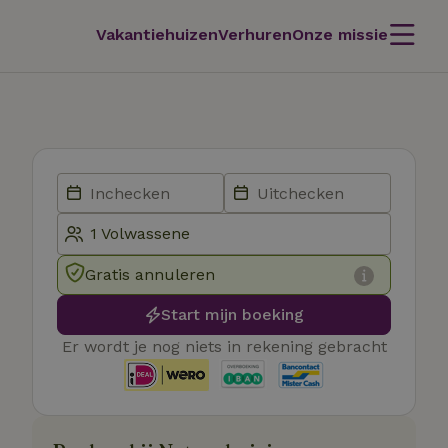
Vakantiehuizen
Verhuren
Onze missie
Gratis annuleren
Start mijn boeking
Er wordt je nog niets in rekening gebracht