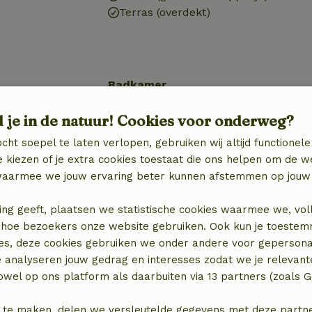
Terras (overdekt)
Badkamer
nschappelijk)
Sanitaire voorzieningen
d je in de natuur! Cookies voor onderweg?
Douche
Toilet
cht soepel te laten verlopen, gebruiken wij altijd functionele
 kiezen of je extra cookies toestaat die ons helpen om de w
aarmee we jouw ervaring beter kunnen afstemmen op jouw 
ing geeft, plaatsen we statistische cookies waarmee we, vol
 in hoe bezoekers onze website gebruiken. Ook kun je toeste
es, deze cookies gebruiken we onder andere voor gepersona
e analyseren jouw gedrag en interesses zodat we je relevant
wel op ons platform als daarbuiten via 13 partners (zoals G
 te maken, delen we versleutelde gegevens met deze partners