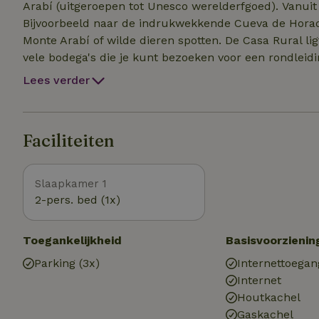
Arabí (uitgeroepen tot Unesco werelderfgoed). Vanuit onze Casa Rural kun je direct de natuur in wandelen.
Bijvoorbeeld naar de indrukwekkende Cueva de Horada
Monte Arabí of wilde dieren spotten. De Casa Rural ligt aan de wijngebieden van Yecla en Jumilla. Er zijn
vele bodega's die je kunt bezoeken voor een rondleiding of om een 
wat meer reuring, dan zijn er in de omgeving diverse
Lees verder
Faciliteiten
Slaapkamer 1
2-pers. bed (1x)
Toegankelijkheid
Basisvoorzienin
Parking (3x)
Internettoegan
Internet
Houtkachel
Gaskachel