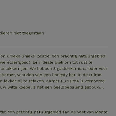
dieren niet toegestaan
 een unieke unieke locatie: een prachtig natuurgebied
ale plek om tot rust te
astenkamers, ieder voor
 voorzien van een honesty bar. In de ruime
xen. Kamer Purísima is vernoemd
blauw witte koepel is het een beeldbepalend gebouw
n heeft uitzicht op de patio. De kamer is voorzien van
n van verduisterende gordijnen, horren en luiken.
tie: een prachtig natuurgebied aan de voet van Monte