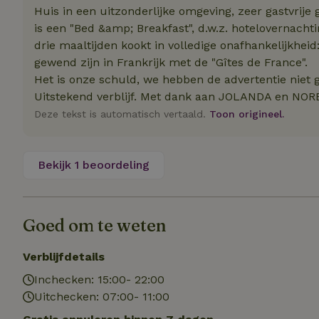
Huis in een uitzonderlijke omgeving, zeer gastvrije
Strik
is een "Bed &amp; Breakfast", d.w.z. hotelovernachti
drie maaltijden kookt in volledige onafhankelijkheid
Strikt noodzakelijk
gewend zijn in Frankrijk met de "Gîtes de France".
accountbeheer. De w
Het is onze schuld, we hebben de advertentie niet g
Naam
Uitstekend verblijf. Met dank aan JOLANDA en NOR
Deze tekst is automatisch vertaald.
Toon origineel.
_tt_enable_cookie
CookieScriptCons
Bekijk 1 beoordeling
sqzl_session_id
Goed om te weten
Verblijfdetails
_pinterest_ct_ua
Inchecken: 15:00- 22:00
Uitchecken: 07:00- 11:00