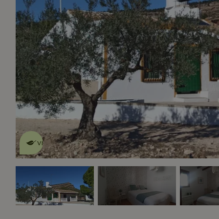
Dit natuurhuisje is eco-
vriendelijk
lees meer