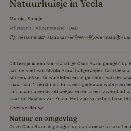
Natuurhuisje in Yecla
Murcia, Spanje
Vrijstaand | Alleenstaand | B&B
2 personen
1 slaapkamer
WiFi
Zwembad
Huis
Dit huisje is een kleinschalige Casa Rural gelegen op
aan de voet van Monte Arabí (uitgeroepen tot Unesco werelderfgoed). Een ide
komen, lekker te wandelen en te genieten van de lokale lekkernijen. We hebben 3 g
maximaal 2 personen. Er is een gedeelde woon- en eetkamer,
tuin staan diverse zithoekjes en er is een zwembad om lekker bij te rela
naar de Basiliek van Yecla. Met zijn karakteristieke 
van Yecla. Het is de kleinste kamer van de 3 kamers e
Lees verder
een zithoekje en een kluisje en de ramen zijn voorzie
Natuur en omgeving
Tevens heb je de beschikking over je eigen badkamer.
Onze Casa Rural is gelegen op een unieke unieke loca