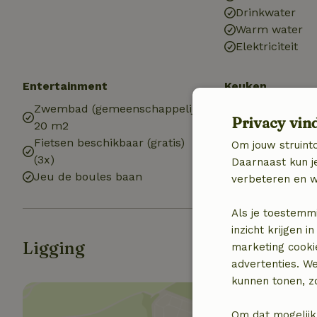
Drinkwater
Warm water
Elektriciteit
Entertainment
Keuken
Zwembad (gemeenschappelijk)
Keuken (gemee
Privacy vin
20 m2
Gasfornuis
Fietsen beschikbaar (gratis)
Om jouw struinto
(3x)
Daarnaast kun je
Jeu de boules baan
verbeteren en w
Als je toestemm
inzicht krijgen
Ligging
marketing cooki
advertenties. W
kunnen tonen, zo
Om dat mogelijk