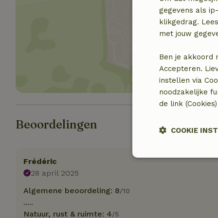
gegevens als ip-
klikgedrag. Lees
met jouw gegev
Toon 
Ben je akkoord 
Accepteren. Lie
instellen via Co
noodzakelijke f
de link (Cookies
Beoordelingen
COOKIE INS
Strikt
Frédéric
noodzakelijk
28 april 2025
Algemene beoordeling: 8
/10
.....
Natuur, rust & ruimte: 4
/5