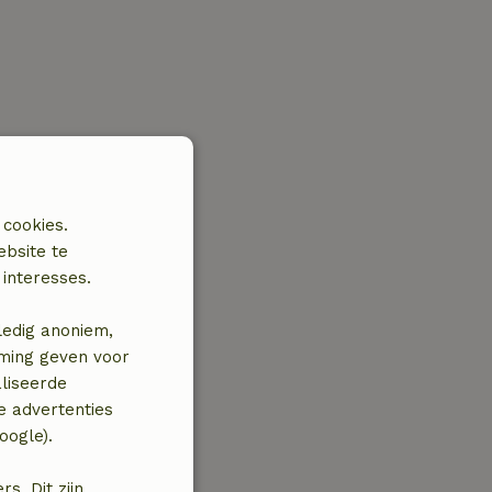
 cookies.
ebsite te
interesses.
ledig anoniem,
mming geven voor
liseerde
e advertenties
oogle).
. Dit zijn