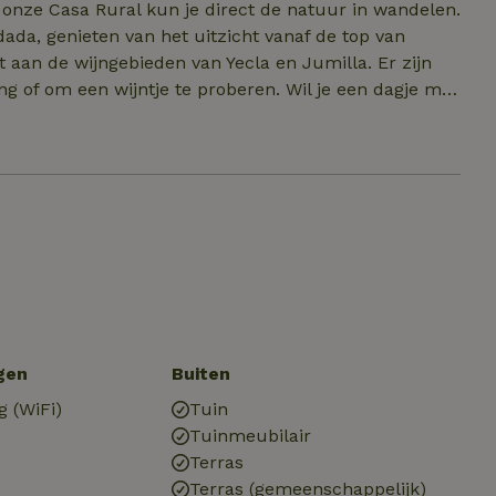
da, genieten van het uitzicht vanaf de top van
wijntje te proberen. Wil je een dagje met
 leuke dorpjes en steden te bezoeken.
gen
Buiten
g (WiFi)
Tuin
Tuinmeubilair
Terras
Terras (gemeenschappelijk)