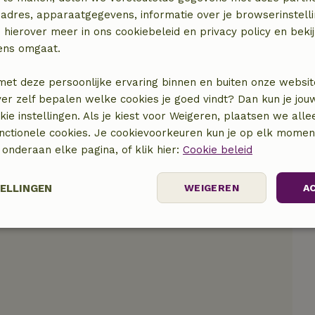
adres, apparaatgegevens, informatie over je browserinstelli
 hierover meer in ons cookiebeleid en privacy policy en beki
ens omgaat.
locatie
met deze persoonlijke ervaring binnen en buiten onze websit
ver zelf bepalen welke cookies je goed vindt? Dan kun je jo
okie instellingen. Als je kiest voor Weigeren, plaatsen we alle
unctionele cookies. Je cookievoorkeuren kun je op elk mome
) onderaan elke pagina, of klik hier:
Cookie beleid
TELLINGEN
WEIGEREN
A
Prestatie
Targeting
Functioneel