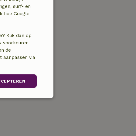
ngen, surf- en
jk hoe Google
e? Klik dan op
uw voorkeuren
en de
nt aanpassen via
CCEPTEREN
Niet-
geclassificeerd