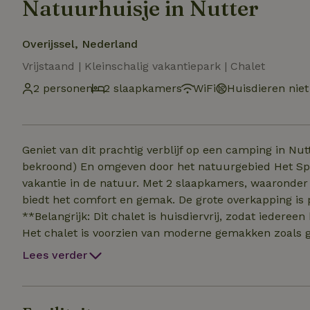
Natuurhuisje in Nutter
Overijssel, Nederland
Vrijstaand | Kleinschalig vakantiepark | Chalet
2 personen
2 slaapkamers
WiFi
Huisdieren niet
Geniet van dit prachtig verblijf op een camping in Nutter, vl
bekroond) En omgeven door het natuurgebied Het Springendal. Het Chalet is ideaal voor een ontspannen
vakantie in de natuur. Met 2 slaapkamers, waaronder 1 met stevig stapelbed, en voldoende kastruimte,
biedt het comfort en gemak. De grote overkapping is 
**Belangrijk: Dit chalet is huisdiervrij, zodat iedere
Het chalet is voorzien van moderne gemakken zoals gr
natuur. Verder zijn er een Nespresso-apparaat, wate
Lees verder
waardoor alles aanwezig is voor een zorgeloos verblijf