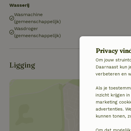
Wasserij
Wasmachine
(gemeenschappelijk)
Wasdroger
(gemeenschappelijk)
Privacy vin
Om jouw struinto
Ligging
Daarnaast kun je
verbeteren en w
Als je toestemm
inzicht krijgen
marketing cooki
advertenties. W
Toon 
kunnen tonen, zo
Om dat mogelijk