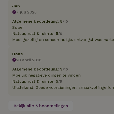
Jan
Strik
7 juli 2026
Strikt noodzakelijk
Algemene beoordeling: 8
/10
accountbeheer. De w
Super
Naam
Natuur, rust & ruimte: 5
/5
Mooi gezellig en schoon huisje. ontvangst was harte
_tt_enable_cookie
Hans
CookieScriptCons
20 april 2026
Algemene beoordeling: 9
/10
sqzl_session_id
Moeilijk negatieve dingen te vinden
Natuur, rust & ruimte: 5
/5
Uitstekend. Goede voorzieningen, smaakvol ingerich
_pinterest_ct_ua
Bekijk alle 5 beoordelingen