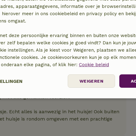
adres, apparaatgegevens, informatie over je browserinstelli
 hierover meer in ons cookiebeleid en privacy policy en beki
ens omgaat.
met deze persoonlijke ervaring binnen en buiten onze websit
ver zelf bepalen welke cookies je goed vindt? Dan kun je jo
okie instellingen. Als je kiest voor Weigeren, plaatsen we alle
unctionele cookies. Je cookievoorkeuren kun je op elk mome
) onderaan elke pagina, of klik hier:
Cookie beleid
TELLINGEN
WEIGEREN
A
g met alle gemakken voorzien!
Prestatie
Targeting
Functioneel
sje. Echt alles is aanwezig in het huisje! Ook buiten
. Het huisje is rondom omgeven met een prachtige