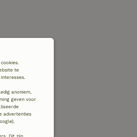
 cookies.
ebsite te
interesses.
ledig anoniem,
mming geven voor
liseerde
e advertenties
oogle).
. Dit zijn