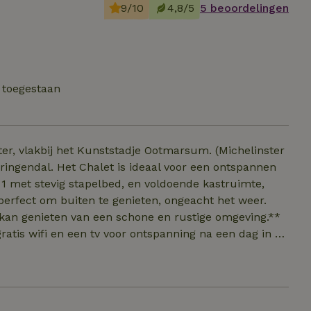
9/10
4,8/5
5 beoordelingen
 toegestaan
akbij het Kunststadje Ootmarsum. (Michelinster
perfect om buiten te genieten, ongeacht het weer.
en kan genieten van een schone en rustige omgeving.**
atis wifi en een tv voor ontspanning na een dag in de
rkoker, magnetron, föhn, linnengoed en handdoeken,
.