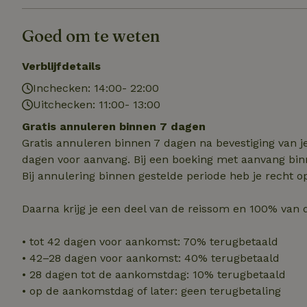
Naam
Naam
Naam
sqzllocal
_nhft_booking-wi
Goed om te weten
Naam
_ttp
_nhftconstraint_t
uid
_nhftconstraint_h
Verblijfdetails
_nhft_eu-rental-r
Inchecken: 14:00- 22:00
_nhftconstraint_
_ttp
onboarding
Uitchecken: 11:00- 13:00
_nhftconstraint_
nh_experiments
ttcsid_D3OACIBC
Gratis annuleren binnen 7 dagen
_nhft_translation
Gratis annuleren binnen 7 dagen na bevestiging van j
_nhftconstraint_e
_ga
IDE
dagen voor aanvang. Bij een boeking met aanvang bin
_nhftconstraint_r
FPAU
Bij annulering binnen gestelde periode heb je recht o
_nhft_wizard-en
uet_vid
Daarna krijg je een deel van de reissom en 100% van 
MUID
_nhft_house-relev
_ga_JRK1QL37RY
• tot 42 dagen voor aankomst: 70% terugbetaald
_nhftconstraint_
_nhft_search-gro
• 42–28 dagen voor aankomst: 40% terugbetaald
locations
_nhft_tourist-tax
• 28 dagen tot de aankomstdag: 10% terugbetaald
_nhft_recently-vi
_nhftconstraint_t
• op de aankomstdag of later: geen terugbetaling
_pin_unauth