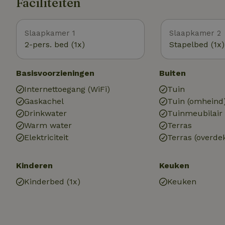
Faciliteiten
Slaapkamer 1
Slaapkamer 2
2-pers. bed (1x)
Stapelbed (1x)
Basisvoorzieningen
Buiten
Internettoegang (WiFi)
Tuin
Gaskachel
Tuin (omheind
Drinkwater
Tuinmeubilair
Warm water
Terras
Elektriciteit
Terras (overde
Kinderen
Keuken
Kinderbed (1x)
Keuken