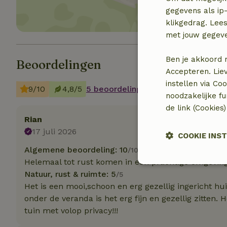
gegevens als ip-
klikgedrag. Lees
met jouw gegev
Ben je akkoord 
Beoordelingen
Accepteren. Lie
instellen via Co
9/10
4,8/5
5 beoordelingen
noodzakelijke f
de link (Cookies
Rian
17 juli 2026
COOKIE INS
Algemene beoordeling: 10
/10
Helemaal tot rust komen in een prachtige omgevin
Strikt
Natuur, rust & ruimte: 5
noodzakelijk
/5
Het is een mooi,schoon en erg gezellig ingericht hui
onder de veranda is het erg fijn en gezellig zitten
tuin met volop privacy!!!