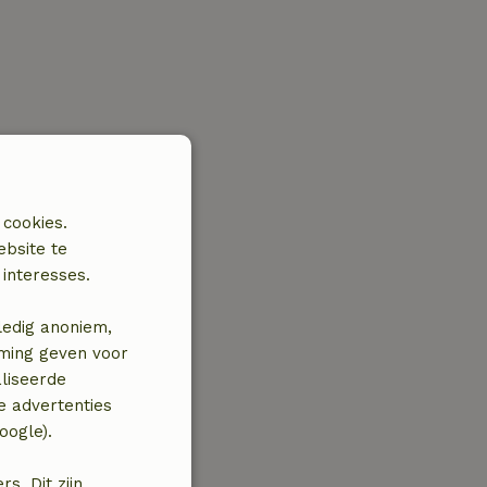
 cookies.
ebsite te
interesses.
ledig anoniem,
mming geven voor
liseerde
e advertenties
oogle).
. Dit zijn