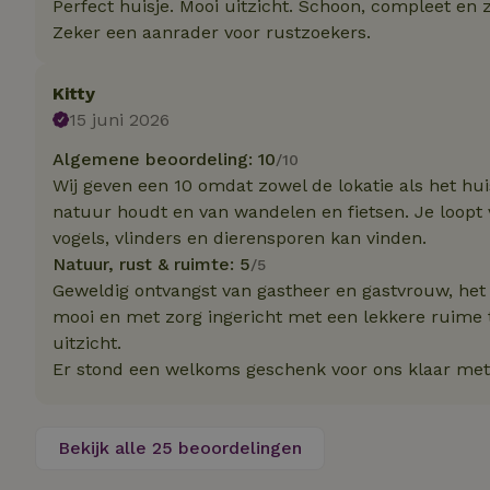
Perfect huisje. Mooi uitzicht. Schoon, compleet en z
Naam
Naam
Naam
Zeker een aanrader voor rustzoekers.
sqzllocal
_nhft_booking-wi
Naam
_ttp
_nhftconstraint_t
uid
Kitty
_nhftconstraint_h
15 juni 2026
_nhft_eu-rental-r
_nhftconstraint_
_ttp
Algemene beoordeling: 10
/10
onboarding
_nhftconstraint_
Wij geven een 10 omdat zowel de lokatie als het huis
nh_experiments
ttcsid_D3OACIBC
_nhft_translation
natuur houdt en van wandelen en fietsen. Je loopt v
_nhftconstraint_e
vogels, vlinders en dierensporen kan vinden.
_ga
IDE
_nhftconstraint_r
Natuur, rust & ruimte: 5
/5
FPAU
Geweldig ontvangst van gastheer en gastvrouw, het h
_nhft_wizard-en
mooi en met zorg ingericht met een lekkere ruime 
uet_vid
uitzicht.
MUID
_nhft_house-relev
Er stond een welkoms geschenk voor ons klaar met o
_ga_JRK1QL37RY
_nhftconstraint_
_nhft_search-gro
locations
_nhft_tourist-tax
Bekijk alle 25 beoordelingen
_nhft_recently-vi
_nhftconstraint_t
_pin_unauth