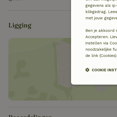
gegevens als ip-
klikgedrag. Lees
met jouw gegev
Ligging
Ben je akkoord 
Accepteren. Lie
instellen via Co
noodzakelijke f
de link (Cookies
Toon 
COOKIE INS
Strikt
noodzakelijk