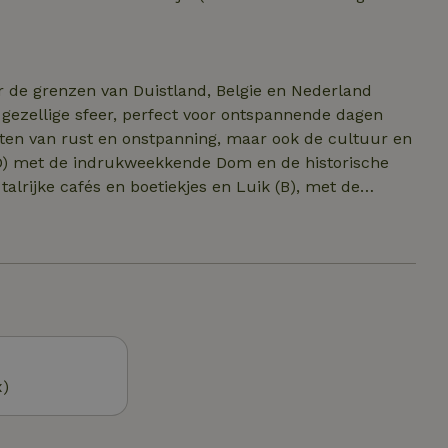
 90x200cm.) Er is er ook een extra apart toilet.
enieten van een prachtig, weit uitzicht over het
 ruimte om volledig tot rust te komen. Verder is
tsen, kinderwagen of andere.
r de grenzen van Duistland, Belgie en Nederland
ezellige sfeer, perfect voor ontspannende dagen
ieten van rust en onstpanning, maar ook de cultuur en
 (D) met de indrukweekkende Dom en de historische
alrijke cafés en boetiekjes en Luik (B), met de
chts enkele kilometers van ons vakantiehuis ligt het
and, Belgie en Nederland samen. Beklim de
icht over alle drie landen. Maak een wandeling of
andenpunt. Meer tips en kaartmateriaal vindt u bij
x)