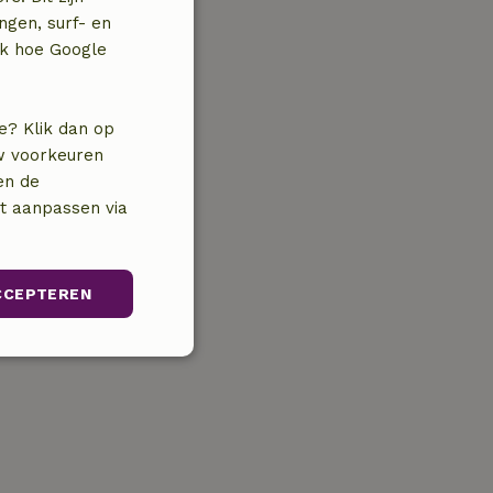
ngen, surf- en
jk hoe Google
e? Klik dan op
uw voorkeuren
en de
nt aanpassen via
CCEPTEREN
Niet-
geclassificeerd