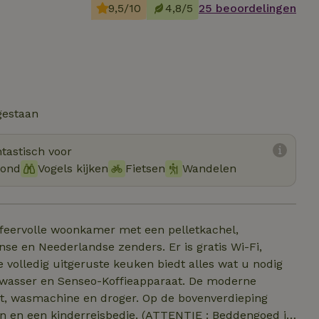
9,5/10
4,8/5
25 beoordelingen
gestaan
tastisch voor
hond
Vogels kijken
Fietsen
Wandelen
feervolle woonkamer met een pelletkachel,
se en Neederlandse zenders. Er is gratis Wi-Fi,
er en Senseo-Koffieapparaat. De moderne
en en een kinderreisbedje. (ATTENTIE : Beddengoed is