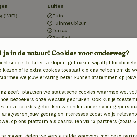
gen
Buiten
g (WiFi)
Tuin
Tuinmeubilair
Terras
Berging
d je in de natuur! Cookies voor onderweg?
cht soepel te laten verlopen, gebruiken wij altijd functionele
Huisdieren
 kiezen of je extra cookies toestaat die ons helpen om de w
aarmee we jouw ervaring beter kunnen afstemmen op jouw 
Hondenschaal
)
ing geeft, plaatsen we statistische cookies waarmee we, vol
 in hoe bezoekers onze website gebruiken. Ook kun je toeste
Wasserij
es, deze cookies gebruiken we onder andere voor gepersona
zieningen
Wasmachine
e analyseren jouw gedrag en interesses zodat we je relevant
Wasdroger
wel op ons platform als daarbuiten via 13 partners (zoals G
 te maken, delen we versleutelde gegevens met deze partners