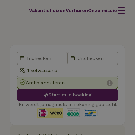
Vakantiehuizen
Verhuren
Onze missie
Gratis annuleren
Start mijn boeking
Er wordt je nog niets in rekening gebracht