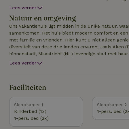
NIET inbegrepen, ook niet tegen meerprijs. Matrasafm:
Lees verder
Buiten wachten twee zonnige terrassen, waar u kunt g
Natuur en omgeving
landschap. Hier vindt u comfortabele tuinmeubelen en alle
een tuinhuisje beschikbaar voor het opbergen van fie
Ons vakantiehuis ligt midden in de unike natuur, waa
samenkomen. Het huis biedt modern comfort en een g
met familie en vrienden. Hier kunt u niet alleen gen
diversiteit van deze drie landen ervaren, zoals Aken
binnenstadt, Maastricht (NL) levendige stad met haar t
culturele diversiteit en het bruisende stadsleven. Sle
Lees verder
bekende Drielandenpunt bij Vaals. Hier komen Duistl
uitkijktoren voor een adembenemend panoramisch uitz
fietstocht door de prachtige natuur rondom het Driel
Faciliteiten
aankomst in het huis.
Slaapkamer 1
Slaapkamer 2
Kinderbed (1x)
1-pers. bed (2
1-pers. bed (2x)