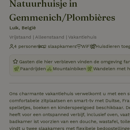
Natuurhuisje in
Gemmenich/Plombières
Luik, België
Vrijstaand | Alleenstaand | Vakantiehuis
4 personen
2 slaapkamers
WiFi
Huisdieren toe
Gasten die hier verbleven vinden de omgeving fan
Paardrijden
Mountainbiken
Wandelen met 
Ons charmante vakantiehuis verwelkomt u met een s
comfortabele zitplaatsen en smart-tv met Duitse, Fran
spelletjes, boeken en kinderspeelgoed beschikbaar. De volledig uitgeruste keuken biedt alles wat u nodig
heeft voor een ontspanned verbijf, inclusief oven, vaatwass
badkamer ist voorzien van een douche, wastafel, toilet, wasmachine en droger. Op de bovenverdieping
vindt u twee slaakamers met flexibele bedopstelling