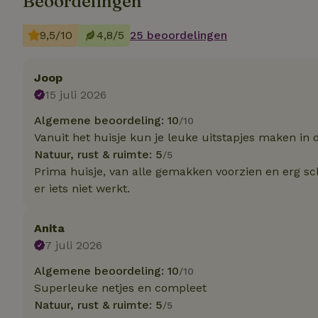
Beoordelingen
Strik
9,5/10
4,8/5
25 beoordelingen
Strikt noodzakelijk
accountbeheer. De w
Joop
Naam
15 juli 2026
_tt_enable_cookie
Algemene beoordeling: 10
/10
Vanuit het huisje kun je leuke uitstapjes maken in
Natuur, rust & ruimte: 5
/5
CookieScriptCons
Prima huisje, van alle gemakken voorzien en erg sch
er iets niet werkt.
sqzl_session_id
Anita
7 juli 2026
_pinterest_ct_ua
Algemene beoordeling: 10
/10
Superleuke netjes en compleet
Natuur, rust & ruimte: 5
/5