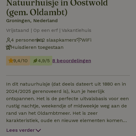
Natuurhuisje in Oostwold
(gem. Oldambt)
Groningen, Nederland
Vrijstaand | Op een erf | Vakantiehuis
4 personen
2 slaapkamers
WiFi
Huisdieren toegestaan
9,4/10
4,9/5
8 beoordelingen
In dit natuurhuisje (dat deels dateert uit 1880 en in
2024/2025 gerenoveerd is), kun je heerlijk
ontspannen. Het is de perfecte uitvalsbasis voor een
rustig nachtje, weekendje of midweekje weg aan de
rand van het Oldambtmeer. Het is zeer
karakteristiek, oude en nieuwe elementen komen
samen. Het huisje (75m2) is volledig zelfstandig met
Lees verder
eigen parkeerplek en voordeur (incl. mogelijkheid