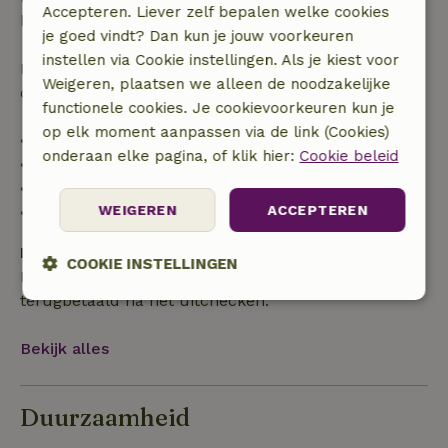
Accepteren. Liever zelf bepalen welke cookies
boekingsbedrag.
je goed vindt? Dan kun je jouw voorkeuren
instellen via Cookie instellingen. Als je kiest voor
Daarna krijg je een deel van de reissom en 100% van
Weigeren, plaatsen we alleen de noodzakelijke
de borg terugbetaald:
functionele cookies. Je cookievoorkeuren kun je
op elk moment aanpassen via de link (Cookies)
• tot 42 dagen voor aankomst: 70% terugbetaald
onderaan elke pagina, of klik hier:
Cookie beleid
• 42–28 dagen voor aankomst: 40% terugbetaald
• 28 dagen tot de aankomstdag: 10% terugbetaald
WEIGEREN
ACCEPTEREN
• op de aankomstdag of later: geen terugbetaling
Borg
COOKIE INSTELLINGEN
Een borg van € 100,00 is van toepassing. Je wordt
terugbetaald na het uitchecken.
Strikt
Prestatie
Targeting
noodzakelijk
Bekijk alles
Functioneel
Niet-geclassificeerd
Duurzaamheid