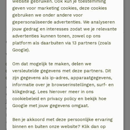
wegen, dus erg rustig
website gebruiken. Ook kun je toestemming
geven voor marketing cookies, deze cookies
gebruiken we onder andere voor
Bekijk alle 8 beoordelingen
gepersonaliseerde advertenties. We analyseren
jouw gedrag en interesses zodat we je relevante
advertenties kunnen tonen, zowel op ons
Goed om te weten
platform als daarbuiten via 13 partners (zoals
Google).
Verblijfdetails
Inchecken: 15:00- 22:00
Om dat mogelijk te maken, delen we
Uitchecken: 07:00- 11:00
versleutelde gegevens met deze partners. Dit
Contactloos verblijf mogelijk
zijn gegevens als ip-adres, apparaatgegevens,
informatie over je browserinstellingen, surf- en
Gratis annuleren binnen 7 dagen
klikgedrag. Lees hierover meer in ons
Gratis annuleren binnen 7 dagen na bevestiging van
cookiebeleid en privacy policy en bekijk hoe
je boeking, bij een boekingsaanvraag meer dan 28
Google met jouw gegevens omgaat.
dagen voor aanvang. Bij een boeking met aanvang
binnen 28 dagen geldt gratis annuleren binnen 24
Ben je akkoord met deze persoonlijke ervaring
uur. Bij annulering binnen gestelde periode heb je
binnen en buiten onze website? Klik dan op
recht op volledige terugbetaling van het