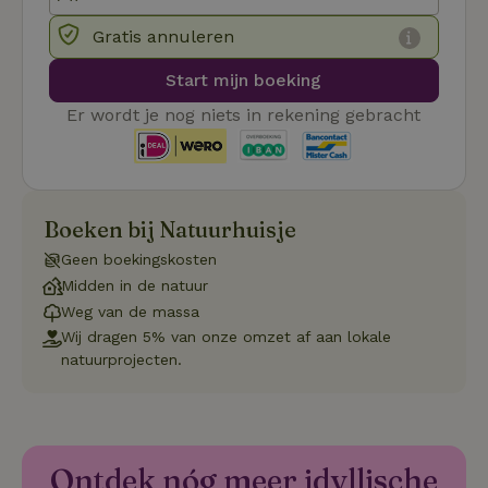
service 
cookievo
Gratis annuleren
van bezo
onthoude
cookie-b
Start mijn boeking
Cookie-Sc
Google
noodzake
Privacy Policy
correct t
Er wordt je nog niets in rekening gebracht
sqzl_session_id
.natuurhuisje.nl
29 minuten
Dit cooki
53
gebruikt
seconden
gebruiker
onderhou
de webse
waardoor
Boeken bij Natuurhuisje
consisten
efficiënte
Geen boekingskosten
gebruiker
kan biede
Midden in de natuur
paginabe
sessies.
Weg van de massa
Wij dragen 5% van onze omzet af aan lokale
_pinterest_ct_ua
Pinterest Inc.
1 jaar
Deze coo
.ct.pinterest.com
geplaatst 
natuurprojecten.
tot Pinter
Marketin
Ontdek nóg meer idyllische
Naam
Naam
Aanbieder
Aanbieder
/
Domein
/
Domein
Vervaldatum
Vervaldatum
O