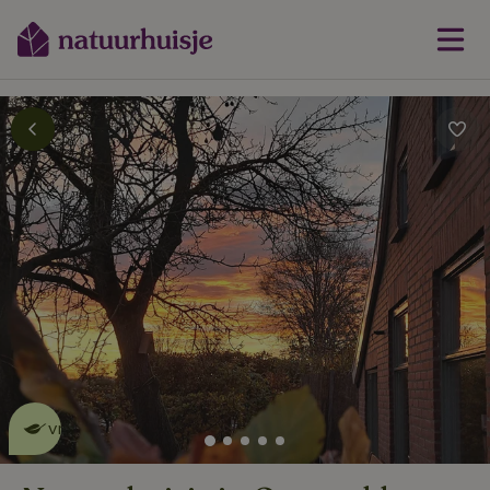
Dit natuurhuisje is eco-
vriendelijk
lees meer