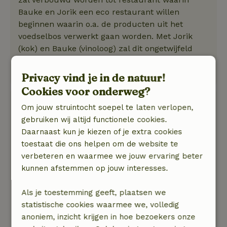
Bauke en Jorik een eco restaurant willen
beginnen waarin o.a. de producten uit het
voedselbos verwerkt gaan worden. Met Jorik
(kok) en Bauke (vinoloog) zal dit ongetwijfeld
lukken. Wij wensen hen veel succes.
Irene en Joke
Privacy vind je in de natuur!
Cookies voor onderweg?
erik
Om jouw struintocht soepel te laten verlopen,
18 oktober 2025
gebruiken wij altijd functionele cookies.
Algemene beoordeling: 9
Daarnaast kun je kiezen of je extra cookies
/10
net nieuw.
toestaat die ons helpen om de website te
sfeervol en netjes ingericht.
verbeteren en waarmee we jouw ervaring beter
alles aanwezig wat je mag verwachten
kunnen afstemmen op jouw interesses.
Natuur, rust & ruimte: 4
/5
bijzonder gebied . heerlijk gewandeld langs de
Als je toestemming geeft, plaatsen we
Dollard.
statistische cookies waarmee we, volledig
Huisje staat in een gebied met doodlopende
anoniem, inzicht krijgen in hoe bezoekers onze