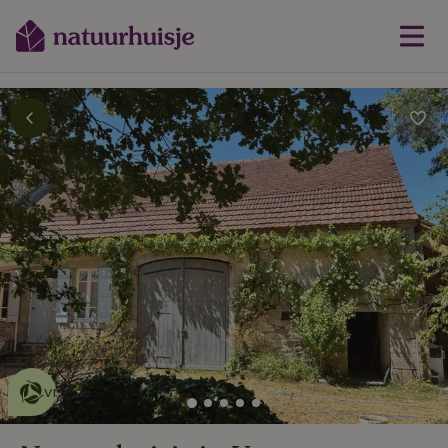
Dit natuurhuisje is eco-
vriendelijk
lees meer