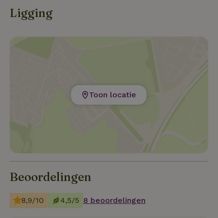
kunstenaarsdorp Masgot of het wolvenpark in
Ligging
Gueret? Terrasje pakken in Montlucon? En je kan
het niet missen… de brocante markten in de Creuse.
Toon locatie
Beoordelingen
8,9/10
4,5/5
8 beoordelingen