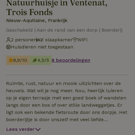
Natuurhuisje in Ventenat,
Trois Fonds
Nieuw-Aquitaine, Frankrijk
Geschakeld | Aan de rand van een dorp | Boerderij
2 personen
1 slaapkamer
WiFi
Huisdieren niet toegestaan
8,9/10
4,5/5
8 beoordelingen
Ruimte, rust, natuur en mooie uitzichten over de
heuvels. Wat wil je nog meer. Nou, heerlijk luieren
op je eigen terrasje met een goed boek of wandelen
langs door een bos of over stille landweggetjes. Er
ligt ook een bekende fietsroute door ons dorpje. Het
boerderijtje is door onszelf met veel liefde
gerenoveerd en dateert van voor 1900. Het heeft
Lees verder
hele dikke muren, waardoor het lekker koel blijft in