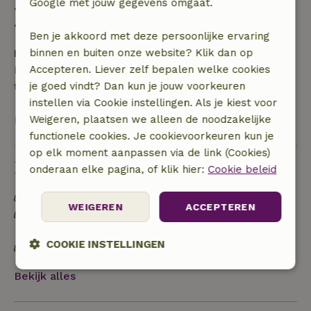
Google met jouw gegevens omgaat.
• 28 dagen tot de aankomstdag: 10% terugbetaald
• op de aankomstdag of later: geen terugbetaling
Ben je akkoord met deze persoonlijke ervaring
Borg
binnen en buiten onze website? Klik dan op
Een borg van € 100,00 is van toepassing. Je wordt
Accepteren. Liever zelf bepalen welke cookies
terugbetaald na het uitchecken.
je goed vindt? Dan kun je jouw voorkeuren
instellen via Cookie instellingen. Als je kiest voor
Bekijk alles
Weigeren, plaatsen we alleen de noodzakelijke
functionele cookies. Je cookievoorkeuren kun je
op elk moment aanpassen via de link (Cookies)
Duurzaamheid
onderaan elke pagina, of klik hier:
Cookie beleid
Energie label: C
WEIGEREN
ACCEPTEREN
Off grid of voorzien van 100% hernieuwbare
energie
COOKIE INSTELLINGEN
Natuurlijke isolatiematerialen
Strikt
Prestatie
Targeting
Bekijk alles
noodzakelijk