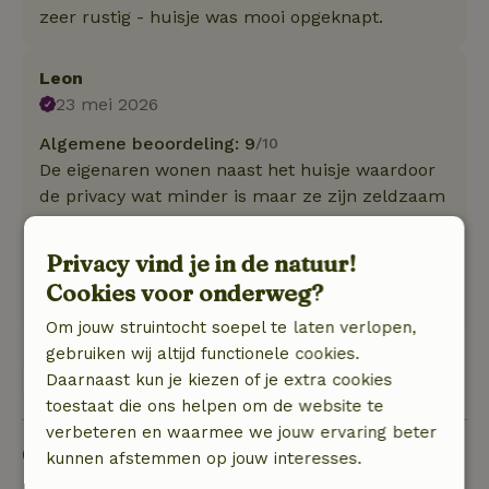
zeer rustig - huisje was mooi opgeknapt.
Leon
23 mei 2026
Algemene beoordeling: 9
/10
De eigenaren wonen naast het huisje waardoor
de privacy wat minder is maar ze zijn zeldzaam
vriendelijk en gastvrij.
Natuur, rust & ruimte: 4
/5
Privacy vind je in de natuur!
Prachtig huisje in een mooie landelijke
Cookies voor onderweg?
omgeving. Omgeven door een bloemrijke tuin.
Om jouw struintocht soepel te laten verlopen,
gebruiken wij altijd functionele cookies.
Bekijk alle 8 beoordelingen
Daarnaast kun je kiezen of je extra cookies
toestaat die ons helpen om de website te
verbeteren en waarmee we jouw ervaring beter
Goed om te weten
kunnen afstemmen op jouw interesses.