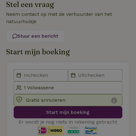
Stel een vraag
Functioneel
Niet-geclassificeerd
Neem contact op met de verhuurder van het
natuurhuisje
Stuur een bericht
Start mijn boeking
Strikt noodzakelijk
Prestatie
Targeting
Functioneel
Niet-geclassificeerd
Strikt noodzakelijke cookies maken de kernfunctionaliteiten
van de website mogelijk, zoals gebruikersaanmelding en
accountbeheer. De website kan niet goed worden gebruikt
zonder de strikt noodzakelijke cookies.
Aanbieder
/
Gratis annuleren
Naam
Vervaldatum
Omschrij
Domein
Start mijn boeking
_tt_enable_cookie
.natuurhuisje.nl
2 maanden
Deze coo
4 weken
gebruikt
voorkeur
Er wordt je nog niets in rekening gebracht
gebruike
betrekkin
gebruik v