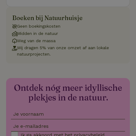
op de web
onthoude
CookieScriptConsent
CookieScript
4 weken 2
Deze coo
Boeken bij Natuurhuisje
.natuurhuisje.nl
dagen
gebruikt 
Cookie-S
Geen boekingskosten
service 
cookievo
Midden in de natuur
van bezo
onthoude
Weg van de massa
cookie-b
Wij dragen 5% van onze omzet af aan lokale
Cookie-Sc
Google
noodzake
natuurprojecten.
Privacy Policy
correct t
sqzl_session_id
.natuurhuisje.nl
29 minuten
Dit cooki
53
gebruikt
seconden
gebruiker
onderhou
de webse
Ontdek nóg meer idyllische
waardoor
consisten
plekjes in de natuur.
efficiënte
gebruiker
kan biede
paginabe
sessies.
Je voornaam
_pinterest_ct_ua
Pinterest Inc.
1 jaar
Deze coo
Je e-mailadres
.ct.pinterest.com
geplaatst 
tot Pinter
Ik ga akkoord met het
privacybeleid
.
Marketin