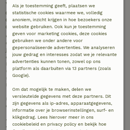
Verblijfdetails
Als je toestemming geeft, plaatsen we
Inchecken: 14:00- 22:00
statistische cookies waarmee we, volledig
Uitchecken: 07:00- 11:00
anoniem, inzicht krijgen in hoe bezoekers onze
Vuurwerkvrije omgeving
website gebruiken. Ook kun je toestemming
geven voor marketing cookies, deze cookies
Gratis annuleren binnen 7 dagen
gebruiken we onder andere voor
Gratis annuleren binnen 7 dagen na bevestiging van
gepersonaliseerde advertenties. We analyseren
je boeking, bij een boekingsaanvraag meer dan 28
jouw gedrag en interesses zodat we je relevante
dagen voor aanvang. Bij een boeking met aanvang
advertenties kunnen tonen, zowel op ons
binnen 28 dagen geldt gratis annuleren binnen 24
platform als daarbuiten via 13 partners (zoals
uur. Bij annulering binnen gestelde periode heb je
Google).
recht op volledige terugbetaling van het
boekingsbedrag.
Om dat mogelijk te maken, delen we
versleutelde gegevens met deze partners. Dit
Daarna krijg je een deel van de reissom en 100% van
zijn gegevens als ip-adres, apparaatgegevens,
de borg terugbetaald:
informatie over je browserinstellingen, surf- en
klikgedrag. Lees hierover meer in ons
• tot 42 dagen voor aankomst: 70% terugbetaald
cookiebeleid en privacy policy en bekijk hoe
• 42–28 dagen voor aankomst: 40% terugbetaald