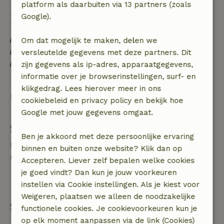
platform als daarbuiten via 13 partners (zoals
Duurzaamheid
Google).
Energie label: Uitgesloten
Om dat mogelijk te maken, delen we
Duurzame inventaris
versleutelde gegevens met deze partners. Dit
Afval scheiden (glas, papier, plastic,
zijn gegevens als ip-adres, apparaatgegevens,
voedselafval/biologisch)
informatie over je browserinstellingen, surf- en
klikgedrag. Lees hierover meer in ons
Bekijk alles
cookiebeleid en privacy policy en bekijk hoe
Google met jouw gegevens omgaat.
Stel een vraag
Ben je akkoord met deze persoonlijke ervaring
Neem contact op met de verhuurder van het
binnen en buiten onze website? Klik dan op
natuurhuisje
Accepteren. Liever zelf bepalen welke cookies
je goed vindt? Dan kun je jouw voorkeuren
Stuur een bericht
instellen via Cookie instellingen. Als je kiest voor
Weigeren, plaatsen we alleen de noodzakelijke
Start mijn boeking
functionele cookies. Je cookievoorkeuren kun je
op elk moment aanpassen via de link (Cookies)