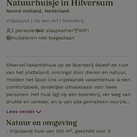
Natuurhuisje in Hilversum
Noord-Holland, Nederland
Vrijstaand | Op een erf | Boerderij
2 personen
1 slaapkamer
WiFi
Huisdieren niet toegestaan
Sfeervol Vakantiehuis op de Boerderij Beleef de rust
van het platteland, omringd door dieren en natuur,
midden het Gooi! Ons vrijstaande vakantiehuis is een
comfortabele, landelijke uitvalsbasis voor twee
personen. Het huis ligt op een boerderij, ver weg van
drukte en verkeer, en is van alle gemakken voorzien.
Met een oppervlakte van 100 m² heeft het huis een
Lees verder
ruime woonkamer, volledig uitgeruste keuken, een
Natuur en omgeving
royale slaapkamer en een moderne badkamer.
Buiten geniet je van een grote, besloten tuin ideaal
- Vrijstaand huis van 100 m², geschikt voor 2