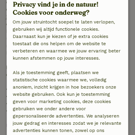
Gratis annuleren binnen 7 dagen
Privacy vind je in de natuur!
Gratis annuleren binnen 7 dagen na bevestiging van
Cookies voor onderweg?
je boeking, bij een boekingsaanvraag meer dan 28
Om jouw struintocht soepel te laten verlopen,
dagen voor aanvang. Bij een boeking met aanvang
gebruiken wij altijd functionele cookies.
binnen 28 dagen geldt gratis annuleren binnen 24
Daarnaast kun je kiezen of je extra cookies
uur. Bij annulering binnen gestelde periode heb je
toestaat die ons helpen om de website te
recht op volledige terugbetaling van het
verbeteren en waarmee we jouw ervaring beter
boekingsbedrag.
kunnen afstemmen op jouw interesses.
Daarna krijg je een deel van de reissom en 100% van
Als je toestemming geeft, plaatsen we
de borg terugbetaald:
statistische cookies waarmee we, volledig
anoniem, inzicht krijgen in hoe bezoekers onze
• tot 42 dagen voor aankomst: 70% terugbetaald
website gebruiken. Ook kun je toestemming
• 42–28 dagen voor aankomst: 40% terugbetaald
geven voor marketing cookies, deze cookies
• 28 dagen tot de aankomstdag: 10% terugbetaald
gebruiken we onder andere voor
• op de aankomstdag of later: geen terugbetaling
gepersonaliseerde advertenties. We analyseren
jouw gedrag en interesses zodat we je relevante
Bekijk alles
advertenties kunnen tonen, zowel op ons