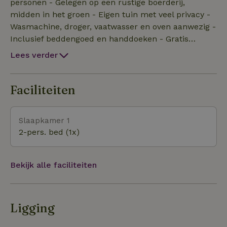
voor ontbijt in de zon of een goed boek onder de
personen - Gelegen op een rustige boerderij,
boom. Hoogtepunten:
midden in het groen - Eigen tuin met veel privacy -
Wasmachine, droger, vaatwasser en oven aanwezig -
Inclusief beddengoed en handdoeken - Gratis
parkeren op eigen terrein - Fietsroutes,
Lees verder
wandelpaden en natuurgebieden direct voor de
deur Of je nu komt voor ontspanning, wandelen,
fietsen , watersport of een bezoek aan het gezellige
Faciliteiten
Gooi – je bent van harte welkom! Op ma, di, do en
vrij bruist het erf van leven en gezelligheid. dan
Slaapkamer 1
biedt de boerderij dagbesteding aan mensen met
2-pers. bed (1x)
een verstandelijke beperking.
Bekijk alle faciliteiten
Ligging