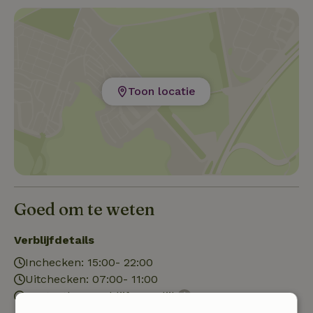
Toon locatie
Goed om te weten
Verblijfdetails
Inchecken: 15:00- 22:00
Uitchecken: 07:00- 11:00
Contactloos verblijf mogelijk