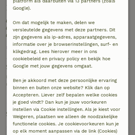
platform als daarbuiten via 13 partners (zoals
Duurzaamheid
Google).
Energie label: Uitgesloten
Om dat mogelijk te maken, delen we
Gebouwd met natuurlijke bouwmaterialen
versleutelde gegevens met deze partners. Dit
Voedselverspilling is geminimaliseerd
zijn gegevens als ip-adres, apparaatgegevens,
informatie over je browserinstellingen, surf- en
Bekijk alles
klikgedrag. Lees hierover meer in ons
cookiebeleid en privacy policy en bekijk hoe
Stel een vraag
Google met jouw gegevens omgaat.
Neem contact op met de verhuurder van het
Ben je akkoord met deze persoonlijke ervaring
natuurhuisje
binnen en buiten onze website? Klik dan op
Accepteren. Liever zelf bepalen welke cookies
Stuur een bericht
je goed vindt? Dan kun je jouw voorkeuren
instellen via Cookie instellingen. Als je kiest voor
Start mijn boeking
Weigeren, plaatsen we alleen de noodzakelijke
functionele cookies. Je cookievoorkeuren kun je
op elk moment aanpassen via de link (Cookies)