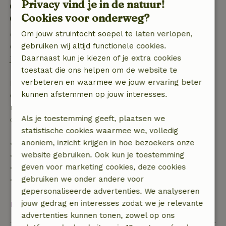
Privacy vind je in de natuur!
Inchecken: 14:00- 18:00
Cookies voor onderweg?
Uitchecken: 08:00- 11:00
Om jouw struintocht soepel te laten verlopen,
Gratis annuleren binnen 24 uur
gebruiken wij altijd functionele cookies.
Gratis annuleren binnen 24 uur na bevestiging van
Daarnaast kun je kiezen of je extra cookies
je boeking.
toestaat die ons helpen om de website te
verbeteren en waarmee we jouw ervaring beter
Bij annulering binnen gestelde periode heb je recht
kunnen afstemmen op jouw interesses.
op volledige terugbetaling van het boekingsbedrag.
Daarna krijg je een deel van de reissom en 100% van
Als je toestemming geeft, plaatsen we
de borg terugbetaald:
statistische cookies waarmee we, volledig
anoniem, inzicht krijgen in hoe bezoekers onze
• tot 42 dagen voor aankomst: 70% terugbetaald
website gebruiken. Ook kun je toestemming
• 42–28 dagen voor aankomst: 40% terugbetaald
geven voor marketing cookies, deze cookies
• 28 dagen tot de aankomstdag: 10% terugbetaald
gebruiken we onder andere voor
• op de aankomstdag of later: geen terugbetaling
gepersonaliseerde advertenties. We analyseren
jouw gedrag en interesses zodat we je relevante
Bekijk alles
advertenties kunnen tonen, zowel op ons