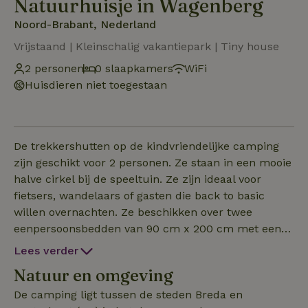
Natuurhuisje in Wagenberg
Noord-Brabant, Nederland
Vrijstaand | Kleinschalig vakantiepark | Tiny house
2 personen
0 slaapkamers
WiFi
Huisdieren niet toegestaan
De trekkershutten op de kindvriendelijke camping
zijn geschikt voor 2 personen. Ze staan in een mooie
halve cirkel bij de speeltuin. Ze zijn ideaal voor
fietsers, wandelaars of gasten die back to basic
willen overnachten. Ze beschikken over twee
eenpersoonsbedden van 90 cm x 200 cm met een
goed matras en een licht- en stroompunt. De
Lees verder
deuren en ramen zijn voorzien van
Natuur en omgeving
verduisteringsgordijnen voor een goede nachtrust.
Op je eigen terrasje heb je een picknicktafel met
De camping ligt tussen de steden Breda en