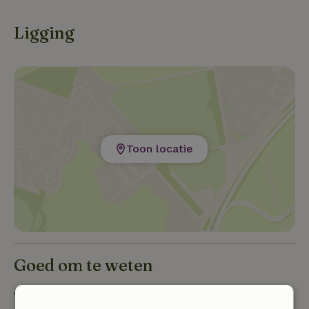
Ligging
Toon locatie
Goed om te weten
Verblijfdetails