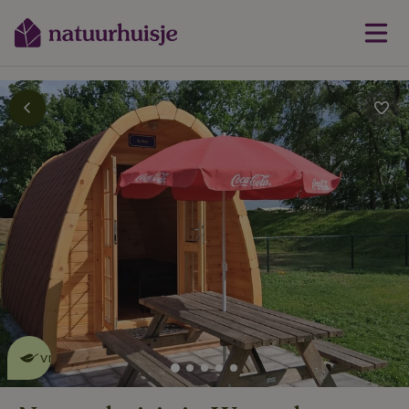
Dit natuurhuisje is eco-
vriendelijk
lees meer