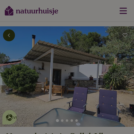
Dit natuurhuisje is eco-
vriendelijk
lees meer