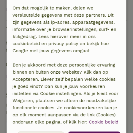
Om dat mogelijk te maken, delen we
Bekijk alles
versleutelde gegevens met deze partners. Dit
zijn gegevens als ip-adres, apparaatgegevens,
Duurzaamheid
informatie over je browserinstellingen, surf- en
klikgedrag. Lees hierover meer in ons
Energie label: B
cookiebeleid en privacy policy en bekijk hoe
Off grid of voorzien van 100% hernieuwbare
Google met jouw gegevens omgaat.
energie
Natuurlijke isolatiematerialen
Ben je akkoord met deze persoonlijke ervaring
binnen en buiten onze website? Klik dan op
Bekijk alles
Accepteren. Liever zelf bepalen welke cookies
je goed vindt? Dan kun je jouw voorkeuren
instellen via Cookie instellingen. Als je kiest voor
Stel een vraag
Weigeren, plaatsen we alleen de noodzakelijke
Neem contact op met de verhuurder van het
functionele cookies. Je cookievoorkeuren kun je
natuurhuisje
op elk moment aanpassen via de link (Cookies)
onderaan elke pagina, of klik hier:
Cookie beleid
Stuur een bericht