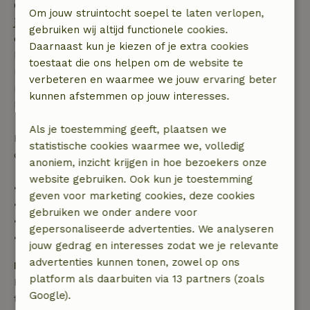
Gratis annuleren binnen 7 dagen na bevestiging van
Om jouw struintocht soepel te laten verlopen,
je boeking, bij een boekingsaanvraag meer dan 28
gebruiken wij altijd functionele cookies.
dagen voor aanvang. Bij een boeking met aanvang
Daarnaast kun je kiezen of je extra cookies
binnen 28 dagen geldt gratis annuleren binnen 24
toestaat die ons helpen om de website te
uur. Bij annulering binnen gestelde periode heb je
verbeteren en waarmee we jouw ervaring beter
recht op volledige terugbetaling van het
kunnen afstemmen op jouw interesses.
boekingsbedrag.
Als je toestemming geeft, plaatsen we
Daarna krijg je een deel van de reissom en 100% van
statistische cookies waarmee we, volledig
de borg terugbetaald:
anoniem, inzicht krijgen in hoe bezoekers onze
website gebruiken. Ook kun je toestemming
• tot 42 dagen voor aankomst: 70% terugbetaald
geven voor marketing cookies, deze cookies
• 42–28 dagen voor aankomst: 40% terugbetaald
gebruiken we onder andere voor
• 28 dagen tot de aankomstdag: 10% terugbetaald
gepersonaliseerde advertenties. We analyseren
• op de aankomstdag of later: geen terugbetaling
jouw gedrag en interesses zodat we je relevante
advertenties kunnen tonen, zowel op ons
Borg
platform als daarbuiten via 13 partners (zoals
Een borg van € 150,00 is van toepassing. Je wordt
Google).
terugbetaald na het uitchecken.