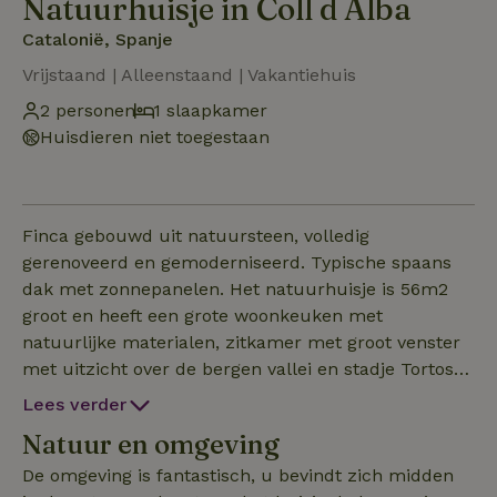
Natuurhuisje in Coll d Alba
Catalonië, Spanje
Vrijstaand | Alleenstaand | Vakantiehuis
2 personen
1 slaapkamer
Huisdieren niet toegestaan
Finca gebouwd uit natuursteen, volledig
gerenoveerd en gemoderniseerd. Typische spaans
dak met zonnepanelen. Het natuurhuisje is 56m2
groot en heeft een grote woonkeuken met
natuurlijke materialen, zitkamer met groot venster
met uitzicht over de bergen vallei en stadje Tortosa.
Het huisje heeft een goed verlichte badkamer met
Lees verder
regendouche, douchekop en een badmeubel met
Natuur en omgeving
grote verwarmd spiegel. De wc is uniek en wij
noemen het een grot toilet omdat deze zich deels in
De omgeving is fantastisch, u bevindt zich midden