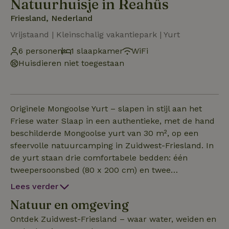
Natuurhuisje in Reahûs
Friesland, Nederland
Vrijstaand | Kleinschalig vakantiepark | Yurt
6 personen
1 slaapkamer
WiFi
Huisdieren niet toegestaan
Originele Mongoolse Yurt – slapen in stijl aan het
Friese water Slaap in een authentieke, met de hand
beschilderde Mongoolse yurt van 30 m², op een
sfeervolle natuurcamping in Zuidwest-Friesland. In
de yurt staan drie comfortabele bedden: één
tweepersoonsbed (80 x 200 cm) en twee
eenpersoonsbedden (70 x 200 cm). Alle bedden
Lees verder
hebben een goed matras, een dekbed en kussen.
Natuur en omgeving
Gasten nemen zelf hun dekbedovertrekken,
hoeslakens en kussenslopen mee. De meubels,
Ontdek Zuidwest-Friesland – waar water, weiden en