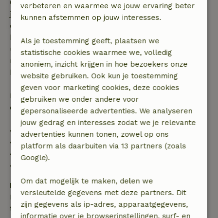
Gratis annuleren binnen 7 dagen na bevestiging van
verbeteren en waarmee we jouw ervaring beter
je boeking, bij een boekingsaanvraag meer dan 28
kunnen afstemmen op jouw interesses.
dagen voor aanvang. Bij een boeking met aanvang
binnen 28 dagen geldt gratis annuleren binnen 24
Als je toestemming geeft, plaatsen we
uur. Bij annulering binnen gestelde periode heb je
statistische cookies waarmee we, volledig
recht op volledige terugbetaling van het
anoniem, inzicht krijgen in hoe bezoekers onze
boekingsbedrag.
website gebruiken. Ook kun je toestemming
geven voor marketing cookies, deze cookies
Daarna krijg je een deel van de reissom en 100% van
gebruiken we onder andere voor
de borg terugbetaald:
gepersonaliseerde advertenties. We analyseren
jouw gedrag en interesses zodat we je relevante
• tot 42 dagen voor aankomst: 70% terugbetaald
advertenties kunnen tonen, zowel op ons
• 42–28 dagen voor aankomst: 40% terugbetaald
platform als daarbuiten via 13 partners (zoals
• 28 dagen tot de aankomstdag: 10% terugbetaald
Google).
• op de aankomstdag of later: geen terugbetaling
Om dat mogelijk te maken, delen we
Borg
versleutelde gegevens met deze partners. Dit
Een borg van € 100,00 is van toepassing. Je wordt
zijn gegevens als ip-adres, apparaatgegevens,
terugbetaald na het uitchecken.
informatie over je browserinstellingen, surf- en