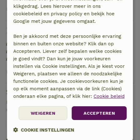
klikgedrag. Lees hierover meer in ons
Bekijk alles
cookiebeleid en privacy policy en bekijk hoe
Google met jouw gegevens omgaat.
Duurzaamheid
Ben je akkoord met deze persoonlijke ervaring
binnen en buiten onze website? Klik dan op
Energie label: Uitgesloten
Accepteren. Liever zelf bepalen welke cookies
Natuurlijke isolatiematerialen
je goed vindt? Dan kun je jouw voorkeuren
Gebouwd met natuurlijke bouwmaterialen
instellen via Cookie instellingen. Als je kiest voor
Bekijk alles
Weigeren, plaatsen we alleen de noodzakelijke
functionele cookies. Je cookievoorkeuren kun je
op elk moment aanpassen via de link (Cookies)
Stel een vraag
onderaan elke pagina, of klik hier:
Cookie beleid
Neem contact op met de verhuurder van het
natuurhuisje
WEIGEREN
ACCEPTEREN
Stuur een bericht
COOKIE INSTELLINGEN