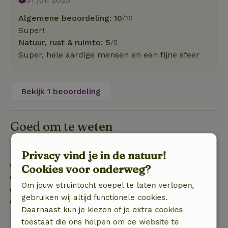
Algemene beoordeling: 10
/10
Super!
Natuur, rust & ruimte: 5
/5
Super, hele aardige mensen en een fijne sfeer
Bekijk 1 beoordeling
Goed om te weten
Verblijfdetails
Privacy vind je in de natuur!
Inchecken: 15:00- 21:00
Cookies voor onderweg?
Uitchecken: 10:30- 11:00
Om jouw struintocht soepel te laten verlopen,
Contactloos verblijf mogelijk
gebruiken wij altijd functionele cookies.
Vuurwerkvrije omgeving
Daarnaast kun je kiezen of je extra cookies
Gratis annuleren binnen 7 dagen
toestaat die ons helpen om de website te