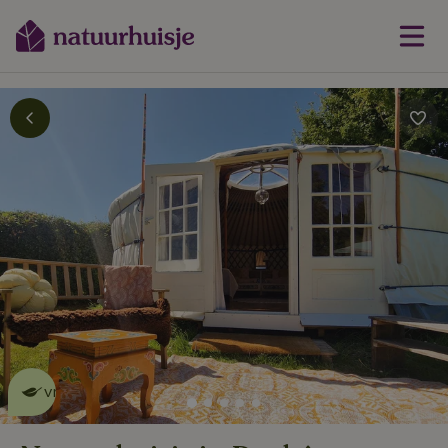
Dit natuurhuisje is eco-
vriendelijk
lees meer