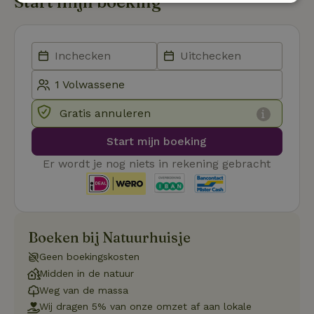
Start mijn boeking
Strikt
Prestatie
Targeting
noodzakelijk
Functioneel
Niet-geclassificeerd
Gratis annuleren
Start mijn boeking
Er wordt je nog niets in rekening gebracht
Strikt noodzakelijk
Prestatie
Targeting
Functioneel
Niet-geclassificeerd
Strikt noodzakelijke cookies maken de kernfunctionaliteiten
van de website mogelijk, zoals gebruikersaanmelding en
Boeken bij Natuurhuisje
accountbeheer. De website kan niet goed worden gebruikt
zonder de strikt noodzakelijke cookies.
Geen boekingskosten
Aanbieder
/
Midden in de natuur
Naam
Vervaldatum
Omschrij
Domein
Weg van de massa
_tt_enable_cookie
.natuurhuisje.nl
2 maanden
Deze coo
Wij dragen 5% van onze omzet af aan lokale
4 weken
gebruikt