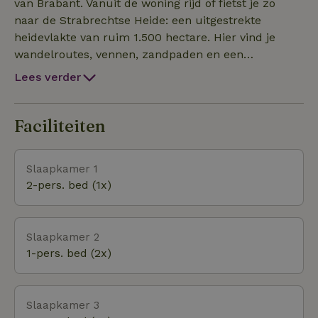
badkamer en een eigen terras. De bedden zijn bij
van Brabant. Vanuit de woning rijd of fietst je zo
aankomst al voor je opgemaakt en handdoeken
naar de Strabrechtse Heide: een uitgestrekte
liggen klaar. Huisdieren zijn niet toegestaan.
heidevlakte van ruim 1.500 hectare. Hier vind je
wandelroutes, vennen, zandpaden en een
afwisselend landschap dat ieder seizoen verandert.
Lees verder
Het nabijgelegen Keelven biedt rust en water.
Wandel langs de randen van dit natuurgebied of
neem je verrekijker mee en spot bijzondere
Faciliteiten
vogelsoorten. Op slechts enkele minuten afstand
ontdek je de stilte en schoonheid van echt Brabants bu
Slaapkamer 1
2-pers. bed (1x)
Slaapkamer 2
1-pers. bed (2x)
Slaapkamer 3