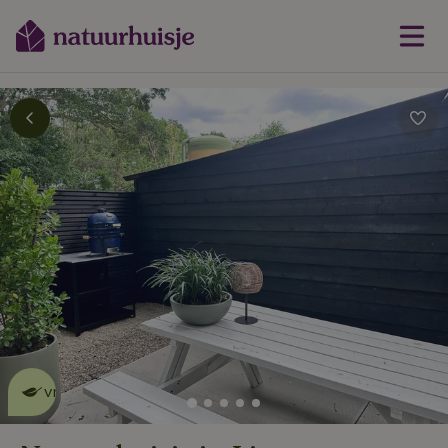
Dit natuurhuisje is eco-
vriendelijk
lees meer