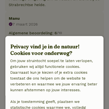
Strabrechtse heide.
Manu
7 maart 2026
Algemene beoordeling: 6
/10
Voor het huisje is een klein plaatsje met grind
en een picknick bank waar je tegen een aarde
Privacy vind je in de natuur!
wal bedekt met plastic aan kijkt. Geeft geen
Cookies voor onderweg?
natuur ervaring. Huisje zelf perfect schoon en
Om jouw struintocht soepel te laten verlopen,
uitgerust maar met de sfeer van een
gebruiken wij altijd functionele cookies.
hotelketen. Slaapkamer boven heeft geen raam
Daarnaast kun je kiezen of je extra cookies
en geen vlucht weg bij brand.
toestaat die ons helpen om de website te
Natuur, rust & ruimte: 4
/5
verbeteren en waarmee we jouw ervaring beter
Huisje ligt aan redelijk drukke weg maar achter
kunnen afstemmen op jouw interesses.
het huis is bos
Als je toestemming geeft, plaatsen we
statistische cookies waarmee we, volledig
Bekijk alle 2 beoordelingen