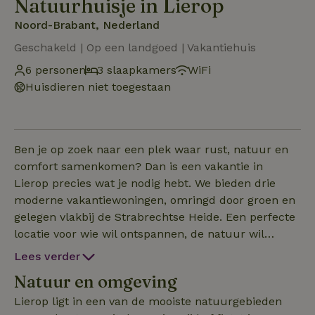
Natuurhuisje in Lierop
Noord-Brabant, Nederland
Geschakeld | Op een landgoed | Vakantiehuis
6 personen
3 slaapkamers
WiFi
Huisdieren niet toegestaan
Ben je op zoek naar een plek waar rust, natuur en
comfort samenkomen? Dan is een vakantie in
Lierop precies wat je nodig hebt. We bieden drie
moderne vakantiewoningen, omringd door groen en
gelegen vlakbij de Strabrechtse Heide. Een perfecte
locatie voor wie wil ontspannen, de natuur wil
verkennen of gezellig op pad wil in de regio. Op ons
Lees verder
landgoed verblijf je in een van onze drie woningen.
Natuur en omgeving
Elke woning is voorzien van vloerverwarming, een
compleet ingerichte keuken, een moderne
Lierop ligt in een van de mooiste natuurgebieden