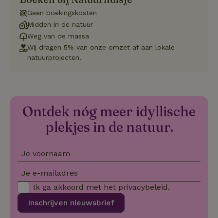
.natuurhuisje.nl
dagen
gebruikt 
Geen boekingskosten
Cookie-S
service 
Midden in de natuur
cookievo
van bezo
Weg van de massa
onthoude
Wij dragen 5% van onze omzet af aan lokale
cookie-b
Cookie-Sc
Google
natuurprojecten.
noodzake
Privacy Policy
correct t
sqzl_session_id
.natuurhuisje.nl
29 minuten
Dit cooki
53
gebruikt
seconden
gebruiker
onderhou
Ontdek nóg meer idyllische
de webse
waardoor
plekjes in de natuur.
consisten
efficiënte
gebruiker
kan biede
paginabe
Je voornaam
sessies.
_pinterest_ct_ua
Pinterest Inc.
1 jaar
Deze coo
Je e-mailadres
.ct.pinterest.com
geplaatst 
tot Pinter
Ik ga akkoord met het
privacybeleid
.
Marketin
Inschrijven nieuwsbrief