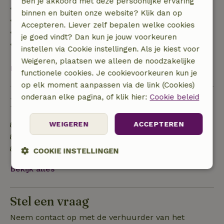
Ben je akkoord met deze persoonlijke ervaring
• tot 42 dagen voor aankomst: 70% terugbetaald
binnen en buiten onze website? Klik dan op
• 42–28 dagen voor aankomst: 40% terugbetaald
Accepteren. Liever zelf bepalen welke cookies
• 28 dagen tot de aankomstdag: 10% terugbetaald
je goed vindt? Dan kun je jouw voorkeuren
• op de aankomstdag of later: geen terugbetaling
instellen via Cookie instellingen. Als je kiest voor
Weigeren, plaatsen we alleen de noodzakelijke
Bekijk alles
functionele cookies. Je cookievoorkeuren kun je
op elk moment aanpassen via de link (Cookies)
onderaan elke pagina, of klik hier:
Cookie beleid
Duurzaamheid
Energie label: A
WEIGEREN
ACCEPTEREN
Gebouwd met natuurlijke bouwmaterialen
Voedselverspilling is geminimaliseerd
COOKIE INSTELLINGEN
Bekijk alles
Strikt
Prestatie
Targeting
noodzakelijk
Stel een vraag
Neem contact op met de verhuurder van het
Functioneel
Niet-geclassificeerd