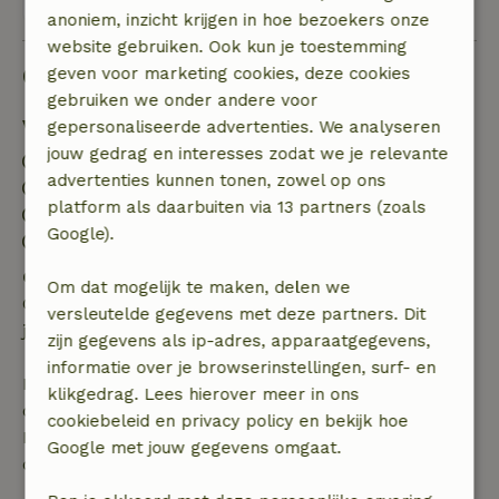
anoniem, inzicht krijgen in hoe bezoekers onze
website gebruiken. Ook kun je toestemming
Goed om te weten
geven voor marketing cookies, deze cookies
gebruiken we onder andere voor
Verblijfdetails
gepersonaliseerde advertenties. We analyseren
jouw gedrag en interesses zodat we je relevante
Inchecken: 15:00- 23:59
advertenties kunnen tonen, zowel op ons
Uitchecken: 00:01- 11:00
platform als daarbuiten via 13 partners (zoals
Contactloos verblijf mogelijk
Google).
Vuurwerkvrije omgeving
Gratis annuleren binnen 24 uur
Om dat mogelijk te maken, delen we
Gratis annuleren binnen 24 uur na bevestiging van
versleutelde gegevens met deze partners. Dit
je boeking.
zijn gegevens als ip-adres, apparaatgegevens,
informatie over je browserinstellingen, surf- en
Bij annulering binnen gestelde periode heb je recht
klikgedrag. Lees hierover meer in ons
op volledige terugbetaling van het boekingsbedrag.
cookiebeleid en privacy policy en bekijk hoe
Daarna krijg je een deel van de reissom en 100% van
Google met jouw gegevens omgaat.
de borg terugbetaald: