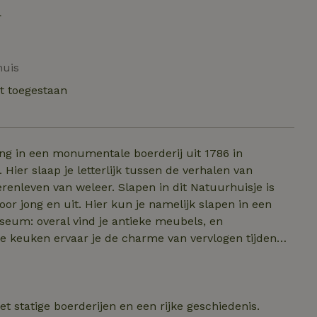
d
huis
t toegestaan
ing in een monumentale boerderij uit 1786 in
Hier slaap je letterlijk tussen de verhalen van
 Slapen in dit Natuurhuisje is
or jong en uit. Hier kun je namelijk slapen in een
useum: overal vind je antieke meubels, en
ig bewaarde details uit het verleden. Aan de grote
id ontbijt, een goed gesprek of een gezellig diner.
n kost per dag €99. Let op: max 10 volw
20 x 175)
et statige boerderijen en een rijke geschiedenis.