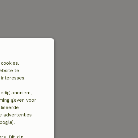
 cookies.
ebsite te
interesses.
ledig anoniem,
mming geven voor
liseerde
e advertenties
oogle).
. Dit zijn