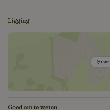
Strik
Strikt noodzakelijk
Ligging
accountbeheer. De w
Naam
_tt_enable_cookie
CookieScriptCons
Toon 
sqzl_session_id
_pinterest_ct_ua
Goed om te weten