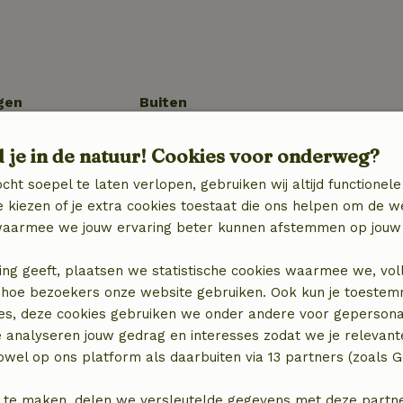
gen
Buiten
g (WiFi)
Tuin
d je in de natuur! Cookies voor onderweg?
Barbecue
Tuinmeubilair
cht soepel te laten verlopen, gebruiken wij altijd functionele
V)
Terras
 kiezen of je extra cookies toestaat die ons helpen om de w
ektrisch, CV)
Tuindeuren
aarmee we jouw ervaring beter kunnen afstemmen op jouw 
Berging
ing geeft, plaatsen we statistische cookies waarmee we, vol
 in hoe bezoekers onze website gebruiken. Ook kun je toeste
es, deze cookies gebruiken we onder andere voor gepersona
e analyseren jouw gedrag en interesses zodat we je relevant
Keuken
wel op ons platform als daarbuiten via 13 partners (zoals G
Keuken
 te maken, delen we versleutelde gegevens met deze partners