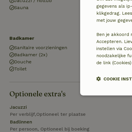
Jacuzzi / hottub
Kinderstoel (3x
gegevens als ip-
Sauna
Speeltoestelle
klikgedrag. Lees
Speelweide
met jouw gegev
Trampoline
Ben je akkoord 
Badkamer
Accepteren. Lie
Sanitaire voorzieningen
instellen via Co
Badkamer (2x)
noodzakelijke f
Douche
de link (Cookies
Toilet
COOKIE INS
Optionele extra's
Strikt
noodzakelijk
Jacuzzi
Per verblijf,Optioneel ter plaatse
Badlinnen
Per persoon, Optioneel bij boeking