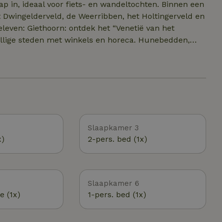
ap in, ideaal voor fiets- en wandeltochten. Binnen een
t Dwingelderveld, de Weerribben, het Holtingerveld en
 en buitenspeeltuin. Na een dag vol
e heerlijk buiten kunt genieten in een hele ruime tuin
atteland en waar je even helemaal kunt ontspannen,
Slaapkamer 3
x)
2-pers. bed (1x)
Slaapkamer 6
e (1x)
1-pers. bed (1x)