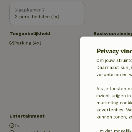
Slaapkamer 7
2-pers. bedstee (1x)
Toegankelijkheid
Basisvoorzienin
Parking (4x)
Internettoegan
Privacy vin
Internet
Gaskachel
Om jouw struinto
Verwarming (C
Daarnaast kun je
Verwarming (el
verbeteren en w
Airco
Drinkwater
Als je toestemm
Warm water
inzicht krijgen
Elektriciteit
marketing cooki
advertenties. W
Entertainment
Kinderen
kunnen tonen, zo
Tv
Kinderbed (3x)
Om dat mogelijk