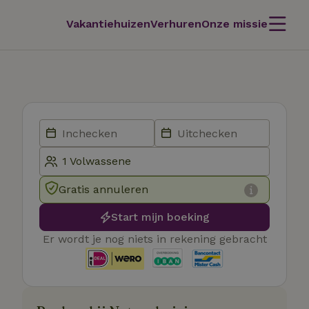
Vakantiehuizen
Verhuren
Onze missie
Gratis annuleren
Start mijn boeking
Er wordt je nog niets in rekening gebracht