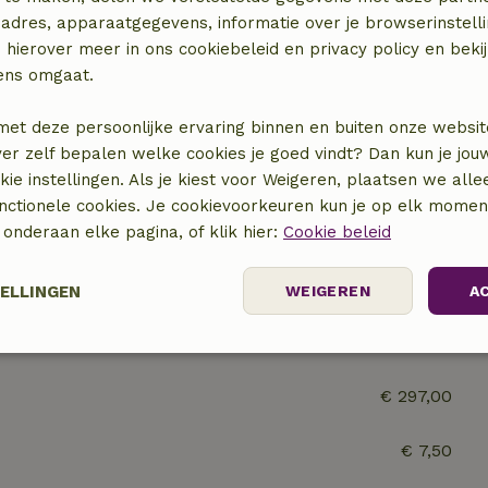
)
Afwasmachine
adres, apparaatgegevens, informatie over je browserinstelli
n
Koel-/vriescombinatie
 hierover meer in ons cookiebeleid en privacy policy en beki
Oven
ens omgaat.
Gasfornuis
met deze persoonlijke ervaring binnen en buiten onze websit
ver zelf bepalen welke cookies je goed vindt? Dan kun je jo
okie instellingen. Als je kiest voor Weigeren, plaatsen we alle
unctionele cookies. Je cookievoorkeuren kun je op elk mome
) onderaan elke pagina, of klik hier:
Cookie beleid
TELLINGEN
WEIGEREN
A
Prestatie
Targeting
Functioneel
€ 297,00
€ 7,50