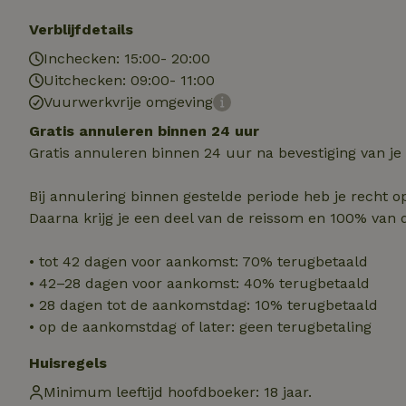
Naam
Naam
Naam
Verblijfdetails
sqzllocal
_nhft_booking-wi
Naam
_ttp
Inchecken: 15:00- 20:00
_nhftconstraint_t
uid
Uitchecken: 09:00- 11:00
_nhftconstraint_h
Vuurwerkvrije omgeving
_nhft_eu-rental-r
_nhftconstraint_
_ttp
Gratis annuleren binnen 24 uur
onboarding
_nhftconstraint_
Gratis annuleren binnen 24 uur na bevestiging van je
nh_experiments
ttcsid_D3OACIBC
_nhft_translation
_nhftconstraint_e
Bij annulering binnen gestelde periode heb je recht o
_ga
IDE
_nhftconstraint_r
Daarna krijg je een deel van de reissom en 100% van 
FPAU
_nhft_wizard-en
• tot 42 dagen voor aankomst: 70% terugbetaald
uet_vid
• 42–28 dagen voor aankomst: 40% terugbetaald
MUID
_nhft_house-relev
• 28 dagen tot de aankomstdag: 10% terugbetaald
_ga_JRK1QL37RY
_nhftconstraint_
• op de aankomstdag of later: geen terugbetaling
_nhft_search-gro
locations
_nhft_tourist-tax
Huisregels
_nhft_recently-vi
_nhftconstraint_t
Minimum leeftijd hoofdboeker: 18 jaar.
_pin_unauth