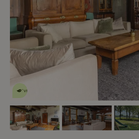
Dit natuurhuisje is eco-
vriendelijk
lees meer