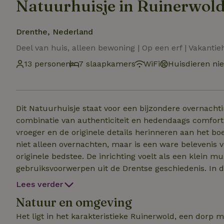
Natuurhuisje in Ruinerwol
Drenthe, Nederland
Deel van huis, alleen bewoning | Op een erf | Vakantie
13 personen
7 slaapkamers
WiFi
Huisdieren nie
Dit Natuurhuisje staat voor een bijzondere overnacht
combinatie van authenticiteit en hedendaags comfort. 
vroeger en de originele details herinneren aan het boerenleven van weleer.
niet alleen overnachten, maar is een ware belevenis vo
originele bedstee. De inrichting voelt als een klein m
gebruiksvoorwerpen uit de Drentse geschiedenis. In de keuken ervaar je de charme van vervlogen tijden
door de oude tegels, authentieke meubels en zorgvuld
Lees verder
eettafel kun je met z’n allen genieten van een uitgebre
Natuur en omgeving
Ons wellnessplein bestaat uit een jacuzzi met sauna en douche, e
of 6 volw en 7 kinderen i.v.m. bedstee (2 130 x 180, 1 1
Het ligt in het karakteristieke Ruinerwold, een dorp m