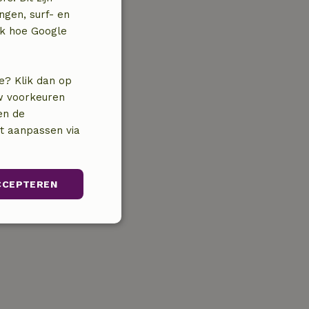
ngen, surf- en
jk hoe Google
e? Klik dan op
uw voorkeuren
en de
nt aanpassen via
CCEPTEREN
Niet-
geclassificeerd