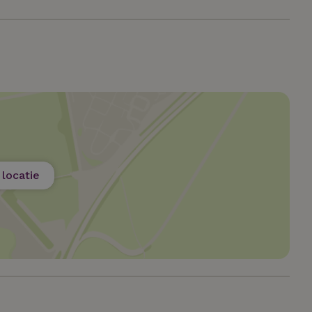
t noodzakelijk
Prestatie
Targeting
Functioneel
Niet-geclassif
e cookies maken de kernfunctionaliteiten van de website mogelijk, zoals gebru
ebsite kan niet goed worden gebruikt zonder de strikt noodzakelijke cookies.
Aanbieder
/
Vervaldatum
Omschrijving
Domein
.natuurhuisje.nl
2 maanden
Deze cookie wordt gebruikt om de vo
4 weken
gebruiker met betrekking tot het gebr
de website te onthouden.
ent
CookieScript
4 weken 2
Deze cookie wordt gebruikt door de C
.natuurhuisje.nl
dagen
service om de cookievoorkeuren van 
locatie
onthouden. De cookie-banner van Coo
noodzakelijk om correct te werken.
.natuurhuisje.nl
29 minuten
Dit cookie wordt gebruikt om een gebr
53
onderhouden door de webserver, waa
seconden
consistente en efficiënte gebruikerse
bieden tijdens paginabezoeken en sess
Google Privacy Policy
Pinterest Inc.
1 jaar
Deze cookie wordt geplaatst in relatie 
.ct.pinterest.com
Marketing