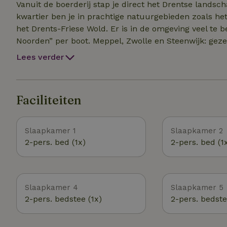
Vanuit de boerderij stap je direct het Drentse landsch
kwartier ben je in prachtige natuurgebieden zoals he
het Drents-Friese Wold. Er is in de omgeving veel te beleven: Giethoorn: ontdek het “Venetië van het
Noorden” per boot. Meppel, Zwolle en Steenwijk: gezellige steden met winkels en horeca. Hunebedden,
musea, streekmarkten en ambachtelijke boerderijen. Fiets- en wandelroutes direct vanaf de voordeur. De
Lees verder
Drentse koe, waar kinderen kunnen zich uitleven in de binnen-
indrukken keer je terug naar de rust, een plek waar j
met uitzicht over de weilanden en de rust van het pl
Faciliteiten
onthaasten en genieten.
Slaapkamer 1
Slaapkamer 2
2-pers. bed (1x)
2-pers. bed (1
Slaapkamer 4
Slaapkamer 5
2-pers. bedstee (1x)
2-pers. bedste