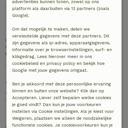
advertenties kunnen tonen, zowel op ons
Bekijk alles
platform als daarbuiten via 13 partners (zoals
Google).
Duurzaamheid
Om dat mogelijk te maken, delen we
versleutelde gegevens met deze partners. Dit
Natuurlijke isolatiematerialen
zijn gegevens als ip-adres, apparaatgegevens,
Gebouwd met natuurlijke bouwmaterialen
informatie over je browserinstellingen, surf- en
Duurzame inventaris
klikgedrag. Lees hierover meer in ons
cookiebeleid en privacy policy en bekijk hoe
Bekijk alles
Google met jouw gegevens omgaat.
Stel een vraag
Ben je akkoord met deze persoonlijke ervaring
binnen en buiten onze website? Klik dan op
Neem contact op met de verhuurder van het
Accepteren. Liever zelf bepalen welke cookies
natuurhuisje
je goed vindt? Dan kun je jouw voorkeuren
instellen via Cookie instellingen. Als je kiest voor
Stuur een bericht
Weigeren, plaatsen we alleen de noodzakelijke
functionele cookies. Je cookievoorkeuren kun je