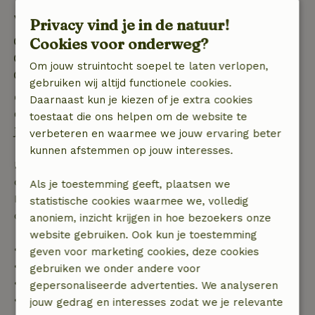
Verblijfdetails
Privacy vind je in de natuur!
Inchecken: 15:00- 22:00
Cookies voor onderweg?
Uitchecken: 07:00- 11:00
Om jouw struintocht soepel te laten verlopen,
Vuurwerkvrije omgeving
gebruiken wij altijd functionele cookies.
Gratis annuleren binnen 24 uur
Daarnaast kun je kiezen of je extra cookies
Gratis annuleren binnen 24 uur na bevestiging van
toestaat die ons helpen om de website te
je boeking.
verbeteren en waarmee we jouw ervaring beter
kunnen afstemmen op jouw interesses.
Bij annulering binnen gestelde periode heb je recht
op volledige terugbetaling van het boekingsbedrag.
Als je toestemming geeft, plaatsen we
Daarna krijg je een deel van de reissom en 100% van
statistische cookies waarmee we, volledig
de borg terugbetaald:
anoniem, inzicht krijgen in hoe bezoekers onze
website gebruiken. Ook kun je toestemming
• tot 42 dagen voor aankomst: 70% terugbetaald
geven voor marketing cookies, deze cookies
• 42–28 dagen voor aankomst: 40% terugbetaald
gebruiken we onder andere voor
• 28 dagen tot de aankomstdag: 10% terugbetaald
gepersonaliseerde advertenties. We analyseren
• op de aankomstdag of later: geen terugbetaling
jouw gedrag en interesses zodat we je relevante