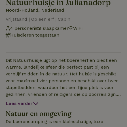
Natuurhuisje in Julianadorp
Noord-Holland, Nederland
Vrijstaand | Op een erf | Cabin
4 personen
1 slaapkamer
WiFi
Huisdieren toegestaan
Dit Natuurhuisje ligt op het boerenerf en biedt een
warme, landelijke sfeer die perfect past bij een
verblijf midden in de natuur. Het huisje is geschikt
voor maximaal vier personen en beschikt over twee
stapelbedden, waardoor het een fijne plek is voor
gezinnen, vrienden of reizigers die op doorreis zijn.
De hut is praktisch en huiselijk ingericht, met een
Lees verder
compacte keuken, kookplaat, koelkast en een
Natuur en omgeving
eettafel. Buiten vind je een overdekte veranda waar
je ’s ochtends kunt genieten van de stilte van het
De boerencamping is een kleinschalige, luxe