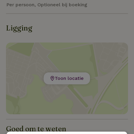
Per persoon, Optioneel bij boeking
Ligging
Toon locatie
Goed om te weten