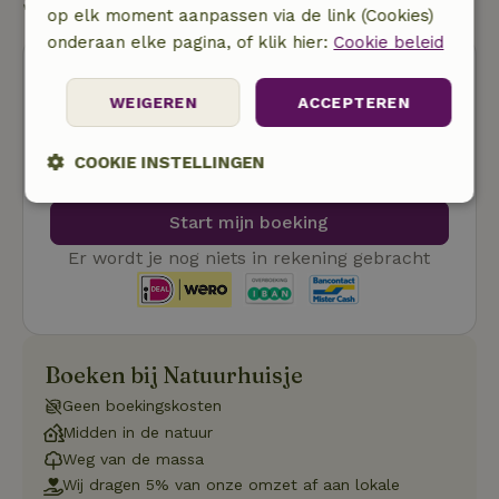
Start mijn boeking
op elk moment aanpassen via de link (Cookies)
onderaan elke pagina, of klik hier:
Cookie beleid
WEIGEREN
ACCEPTEREN
COOKIE INSTELLINGEN
Gratis annuleren
Strikt
Prestatie
Targeting
Start mijn boeking
noodzakelijk
Er wordt je nog niets in rekening gebracht
Functioneel
Niet-geclassificeerd
Boeken bij Natuurhuisje
Geen boekingskosten
Midden in de natuur
Weg van de massa
Strikt noodzakelijk
Prestatie
Targeting
Wij dragen 5% van onze omzet af aan lokale