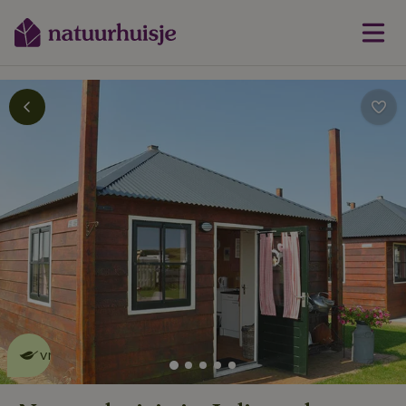
Dit natuurhuisje is eco-
vriendelijk
lees meer