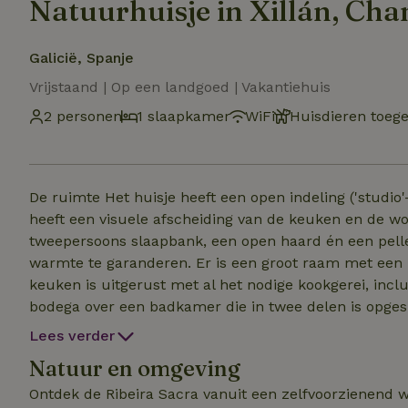
Natuurhuisje in Xillán, Ch
Galicië, Spanje
Vrijstaand | Op een landgoed | Vakantiehuis
2 personen
1 slaapkamer
WiFi
Huisdieren toeg
De ruimte Het huisje heeft een open indeling ('studio
heeft een visuele afscheiding van de keuken en de woon-eetkamer. In de w
tweepersoons slaapbank, een open haard én een pell
warmte te garanderen. Er is een groot raam met een z
keuken is uitgerust met al het nodige kookgerei, inclusief olijfolie, 
bodega over een badkamer die in twee delen is opgespli
spiegel!) en een apart gedeelte voor het toilet en de 
Lees verder
toiletartikelen. Daarnaast hebben we een draagbare tv, zodat je – als je wilt – zelfs op het terras van een
Natuur en omgeving
film kunt genieten. Hoewel we hopen dat je hier komt o
Ontdek de Ribeira Sacra vanuit een zelfvoorzienend wijnhuisje t
verbonden moet blijven. Relax op het terras me