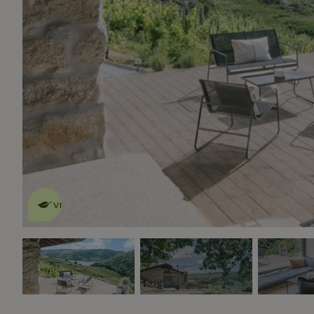
Dit natuurhuisje is eco-
vriendelijk
lees meer