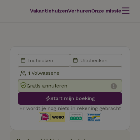
Vakantiehuizen
Verhuren
Onze missie
Gratis annuleren
Start mijn boeking
Er wordt je nog niets in rekening gebracht