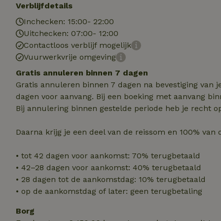
Verblijfdetails
Strik
Inchecken: 15:00- 22:00
Uitchecken: 07:00- 12:00
Strikt noodzakelijk
Contactloos verblijf mogelijk
accountbeheer. De w
Vuurwerkvrije omgeving
Naam
Gratis annuleren binnen 7 dagen
_tt_enable_cookie
Gratis annuleren binnen 7 dagen na bevestiging van j
dagen voor aanvang. Bij een boeking met aanvang bin
Bij annulering binnen gestelde periode heb je recht o
CookieScriptCons
Daarna krijg je een deel van de reissom en 100% van 
sqzl_session_id
• tot 42 dagen voor aankomst: 70% terugbetaald
• 42–28 dagen voor aankomst: 40% terugbetaald
• 28 dagen tot de aankomstdag: 10% terugbetaald
_pinterest_ct_ua
• op de aankomstdag of later: geen terugbetaling
Borg