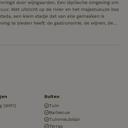
omringd door wijngaarden. Een idyllische omgeving om
uur. Met uitzicht op de rivier en het majestueuze bos
ving te bieden heeft: de gastronomie, de wijnen, de
activiteiten zoals varen op de rivier of watersporten.
ot de gehele wijngaard rondom het huisje. De
rkers aan het werk kunt zien. Er is
ale wijnboeren.
gen
Buiten
g (WiFi)
Tuin
Barbecue
Tuinmeubilair
Terras