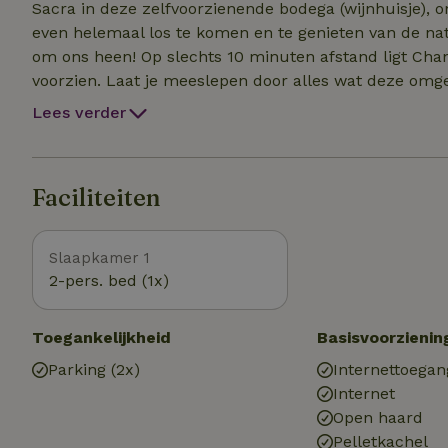
Sacra in deze zelfvoorzienende bodega (wijnhuisje), 
even helemaal los te komen en te genieten van de nat
om ons heen! Op slechts 10 minuten afstand ligt Chantada, een klein stadje dat van alle gemakken is
voorzien. Laat je meeslepen door alles wat deze omge
wandelroutes, de uitzichtpunten (miradores) en buiten
Lees verder
Voorzieningen en gedeelde ruimtes Je hebt toegang t
wijngaard is volop in bedrijf, waardoor je af en toe we
parkeergelegenheid die wordt gedeeld met enkele lok
Faciliteiten
Slaapkamer 1
2-pers. bed (1x)
Toegankelijkheid
Basisvoorzienin
Parking (2x)
Internettoegan
Internet
Open haard
Pelletkachel