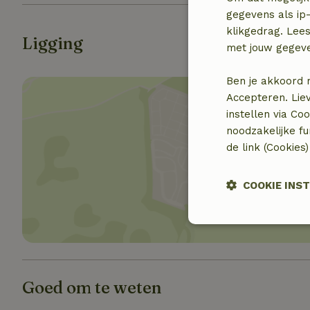
gegevens als ip-
klikgedrag. Lees
Ligging
met jouw gegev
Ben je akkoord 
Accepteren. Lie
instellen via Co
noodzakelijke f
de link (Cookies
Toon 
COOKIE INS
Strikt
noodzakelijk
Goed om te weten