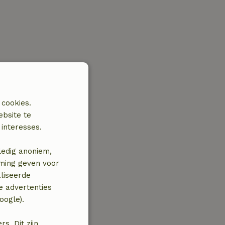
 cookies.
ebsite te
interesses.
ledig anoniem,
mming geven voor
liseerde
e advertenties
oogle).
. Dit zijn