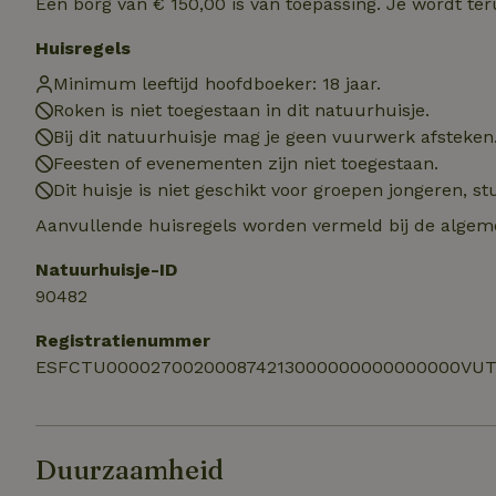
Een borg van € 150,00 is van toepassing. Je wordt te
Naam
Naam
Naam
sqzllocal
_nhft_booking-wi
Huisregels
Naam
_ttp
_nhftconstraint_t
Minimum leeftijd hoofdboeker: 18 jaar.
uid
_nhftconstraint_h
Roken is niet toegestaan in dit natuurhuisje.
Bij dit natuurhuisje mag je geen vuurwerk afsteken
_nhft_eu-rental-r
_nhftconstraint_
_ttp
Feesten of evenementen zijn niet toegestaan.
onboarding
_nhftconstraint_
Dit huisje is niet geschikt voor groepen jongeren, 
nh_experiments
ttcsid_D3OACIBC
_nhft_translation
Aanvullende huisregels worden vermeld bij de algeme
_nhftconstraint_e
_ga
IDE
_nhftconstraint_r
Natuurhuisje-ID
FPAU
90482
_nhft_wizard-en
uet_vid
Registratienummer
MUID
_nhft_house-relev
ESFCTU000027002000874213000000000000000VUT
_ga_JRK1QL37RY
_nhftconstraint_
_nhft_search-gro
locations
_nhft_tourist-tax
_nhft_recently-vi
Duurzaamheid
_nhftconstraint_t
_pin_unauth