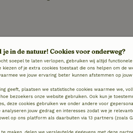
d je in de natuur! Cookies voor onderweg?
Keuken
Keuken
cht soepel te laten verlopen, gebruiken wij altijd functionele
Koel-/vriescombinatie
 kiezen of je extra cookies toestaat die ons helpen om de w
Gasfornuis
aarmee we jouw ervaring beter kunnen afstemmen op jouw 
ing geeft, plaatsen we statistische cookies waarmee we, vol
 in hoe bezoekers onze website gebruiken. Ook kun je toeste
es, deze cookies gebruiken we onder andere voor gepersona
e analyseren jouw gedrag en interesses zodat we je relevant
wel op ons platform als daarbuiten via 13 partners (zoals G
 te maken, delen we versleutelde gegevens met deze partners