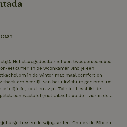
antada
estaan
'-stijl). Het slaapgedeelte met een tweepersoonsbed
oonkamer vind je een
etkachel om in de winter maximaal comfort en
ithoek om heerlijk van het uitzicht te genieten. De
zout en azijn. Tot slot beschikt de
tst: een wastafel (met uitzicht op de rivier in de
douche. Er is een föhn aanwezig en basis
m 'offline' te gaan, is er wel WiFi beschikbaar als je
ussen de wijngaarden. Ontdek de Ribeira
t BBQ en uitzicht.