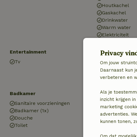
Houtkachel
Gaskachel
Drinkwater
Warm water
Elektriciteit
Entertainment
Huisdieren
Privacy vin
Tv
Hondenmand
Om jouw struinto
Hondenschaal
Daarnaast kun je
verbeteren en w
Als je toestemm
Badkamer
inzicht krijgen
Sanitaire voorzieningen
marketing cooki
Badkamer (1x)
advertenties. W
Douche
kunnen tonen, zo
Toilet
Om dat mogelijk