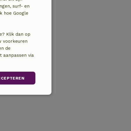
ngen, surf- en
jk hoe Google
e? Klik dan op
uw voorkeuren
en de
nt aanpassen via
CCEPTEREN
Niet-
geclassificeerd