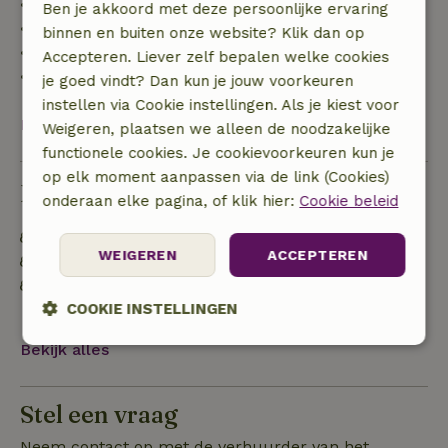
• tot 42 dagen voor aankomst: 70% terugbetaald
Ben je akkoord met deze persoonlijke ervaring
• 42–28 dagen voor aankomst: 40% terugbetaald
binnen en buiten onze website? Klik dan op
• 28 dagen tot de aankomstdag: 10% terugbetaald
Accepteren. Liever zelf bepalen welke cookies
• op de aankomstdag of later: geen terugbetaling
je goed vindt? Dan kun je jouw voorkeuren
instellen via Cookie instellingen. Als je kiest voor
Bekijk alles
Weigeren, plaatsen we alleen de noodzakelijke
functionele cookies. Je cookievoorkeuren kun je
op elk moment aanpassen via de link (Cookies)
Duurzaamheid
onderaan elke pagina, of klik hier:
Cookie beleid
Energie label: A
WEIGEREN
ACCEPTEREN
Gebouwd met natuurlijke bouwmaterialen
Afval scheiden (glas, papier, plastic,
voedselafval/biologisch)
COOKIE INSTELLINGEN
Bekijk alles
Strikt
Prestatie
Targeting
noodzakelijk
Stel een vraag
Neem contact op met de verhuurder van het
Functioneel
Niet-geclassificeerd