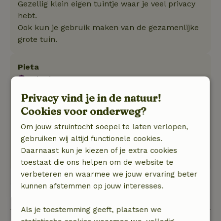
Gezellig klein eigen tuintje waar je veel privacy
hebt.
Ook kun je gebruik maken van de gezamenlijke
grote tuin.
Pieta
22 juni 2026
Privacy vind je in de natuur!
Algemene beoordeling: 9
/10
Heerlijke plek, niet te groot, maar perfect met
Cookies voor onderweg?
zijn tweeen.
Om jouw struintocht soepel te laten verlopen,
Natuur, rust & ruimte: 4
/5
gebruiken wij altijd functionele cookies.
Heerlijk grote (gedeelde) tuin bij het huisje. Vlak
Daarnaast kun je kiezen of je extra cookies
bij de dijk en het wad.
toestaat die ons helpen om de website te
verbeteren en waarmee we jouw ervaring beter
kunnen afstemmen op jouw interesses.
Bekijk alle 4 beoordelingen
Als je toestemming geeft, plaatsen we