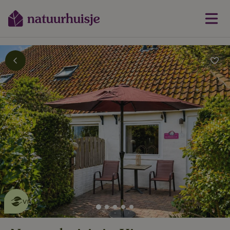
Dit natuurhuisje is eco-
vriendelijk
lees meer