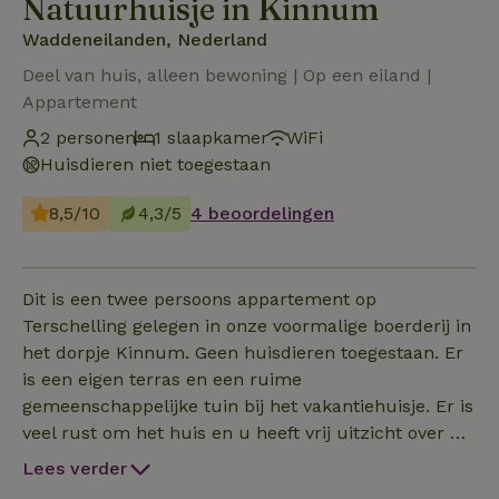
Natuurhuisje in Kinnum
Waddeneilanden, Nederland
Deel van huis, alleen bewoning | Op een eiland |
Appartement
2 personen
1 slaapkamer
WiFi
Huisdieren niet toegestaan
8,5/10
4,3/5
4 beoordelingen
Dit is een twee persoons appartement op
Terschelling gelegen in onze voormalige boerderij in
het dorpje Kinnum. Geen huisdieren toegestaan. Er
is een eigen terras en een ruime
gemeenschappelijke tuin bij het vakantiehuisje. Er is
veel rust om het huis en u heeft vrij uitzicht over de
weilanden en de waddendijk op 150 meter. Midsland
Lees verder
ligt op loop-/fietsafstand en ook West Terschelling is