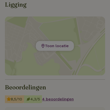
Ligging
baggage gratis, het is maar een tip!!!
Toon locatie
Beoordelingen
8,5/10
4,3/5
4 beoordelingen