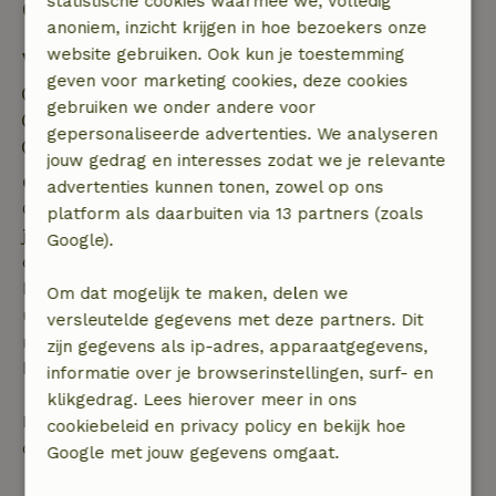
statistische cookies waarmee we, volledig
Goed om te weten
anoniem, inzicht krijgen in hoe bezoekers onze
website gebruiken. Ook kun je toestemming
Verblijfdetails
geven voor marketing cookies, deze cookies
Inchecken: 15:00- 22:00
gebruiken we onder andere voor
Uitchecken: 07:00- 11:00
gepersonaliseerde advertenties. We analyseren
Vuurwerkvrije omgeving
jouw gedrag en interesses zodat we je relevante
Gratis annuleren binnen 7 dagen
advertenties kunnen tonen, zowel op ons
Gratis annuleren binnen 7 dagen na bevestiging van
platform als daarbuiten via 13 partners (zoals
je boeking, bij een boekingsaanvraag meer dan 28
Google).
dagen voor aanvang. Bij een boeking met aanvang
binnen 28 dagen geldt gratis annuleren binnen 24
Om dat mogelijk te maken, delen we
uur. Bij annulering binnen gestelde periode heb je
versleutelde gegevens met deze partners. Dit
recht op volledige terugbetaling van het
zijn gegevens als ip-adres, apparaatgegevens,
boekingsbedrag.
informatie over je browserinstellingen, surf- en
klikgedrag. Lees hierover meer in ons
Daarna krijg je een deel van de reissom en 100% van
cookiebeleid en privacy policy en bekijk hoe
de borg terugbetaald:
Google met jouw gegevens omgaat.