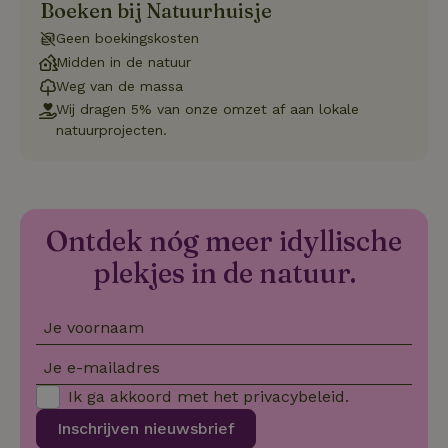
Boeken bij Natuurhuisje
CookieScriptConsent
CookieScript
4 weken 2
Deze coo
.natuurhuisje.nl
dagen
gebruikt 
Cookie-S
Geen boekingskosten
service 
Midden in de natuur
cookievo
van bezo
Weg van de massa
onthoude
cookie-b
Wij dragen 5% van onze omzet af aan lokale
Cookie-Sc
Google
natuurprojecten.
noodzake
Privacy Policy
correct t
sqzl_session_id
.natuurhuisje.nl
29 minuten
Dit cooki
53
gebruikt
seconden
gebruiker
onderhou
Ontdek nóg meer idyllische
de webse
waardoor
consisten
plekjes in de natuur.
efficiënte
gebruiker
kan biede
paginabe
Je voornaam
sessies.
_pinterest_ct_ua
Pinterest Inc.
1 jaar
Deze coo
Je e-mailadres
.ct.pinterest.com
geplaatst 
tot Pinter
Ik ga akkoord met het
privacybeleid
.
Marketin
Inschrijven nieuwsbrief