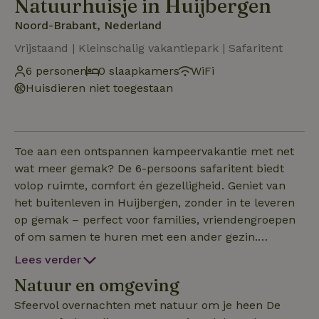
Natuurhuisje in Huijbergen
Noord-Brabant, Nederland
Vrijstaand | Kleinschalig vakantiepark | Safaritent
6 personen
0 slaapkamers
WiFi
Huisdieren niet toegestaan
Toe aan een ontspannen kampeervakantie met net
wat meer gemak? De 6-persoons safaritent biedt
volop ruimte, comfort én gezelligheid. Geniet van
het buitenleven in Huijbergen, zonder in te leveren
op gemak – perfect voor families, vriendengroepen
of om samen te huren met een ander gezin.
Glamping in alle rust en ruimte De safaritent van
Lees verder
5×7 meter staat op een rustige plek aan de rand
Natuur en omgeving
van de camping, met uitzicht op het groen en
directe toegang tot mooie wandel- en fietsroutes.
Sfeervol overnachten met natuur om je heen De