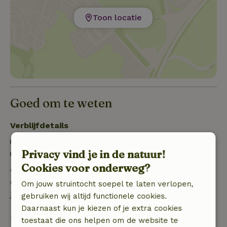
Toon locatie
Goed om te weten
Verblijfdetails
Inchecken: 15:00- 22:00
Privacy vind je in de natuur!
Uitchecken: 09:00- 11:00
Cookies voor onderweg?
Gratis annuleren binnen 24 uur
Gratis annuleren binnen 24 uur na bevestiging van
Om jouw struintocht soepel te laten verlopen,
je boeking.
gebruiken wij altijd functionele cookies.
Daarnaast kun je kiezen of je extra cookies
Bij annulering binnen gestelde periode heb je recht
toestaat die ons helpen om de website te