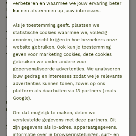
op volledige terugbetaling van het boekingsbedrag.
verbeteren en waarmee we jouw ervaring beter
Daarna krijg je een deel van de reissom en 100% van
kunnen afstemmen op jouw interesses.
de borg terugbetaald:
Als je toestemming geeft, plaatsen we
• tot 42 dagen voor aankomst: 70% terugbetaald
statistische cookies waarmee we, volledig
• 42–28 dagen voor aankomst: 40% terugbetaald
anoniem, inzicht krijgen in hoe bezoekers onze
• 28 dagen tot de aankomstdag: 10% terugbetaald
website gebruiken. Ook kun je toestemming
• op de aankomstdag of later: geen terugbetaling
geven voor marketing cookies, deze cookies
gebruiken we onder andere voor
Bekijk alles
gepersonaliseerde advertenties. We analyseren
jouw gedrag en interesses zodat we je relevante
advertenties kunnen tonen, zowel op ons
Duurzaamheid
platform als daarbuiten via 13 partners (zoals
Google).
Laadpaal elektrische auto en fiets
OV gelegenheid op maximaal 1 kilometer
Om dat mogelijk te maken, delen we
versleutelde gegevens met deze partners. Dit
Stel een vraag
zijn gegevens als ip-adres, apparaatgegevens,
informatie over je browserinstellingen, surf- en