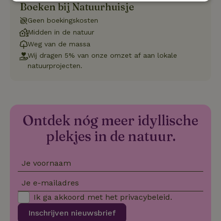
Boeken bij Natuurhuisje
Strikt
Prestatie
Targeting
noodzakelijk
Geen boekingskosten
Midden in de natuur
Weg van de massa
Functioneel
Niet-geclassificeerd
Wij dragen 5% van onze omzet af aan lokale
natuurprojecten.
Ontdek nóg meer idyllische
Strikt noodzakelijk
Prestatie
Targeting
plekjes in de natuur.
Functioneel
Niet-geclassificeerd
Strikt noodzakelijke cookies maken de kernfunctionaliteiten
van de website mogelijk, zoals gebruikersaanmelding en
Je voornaam
accountbeheer. De website kan niet goed worden gebruikt
zonder de strikt noodzakelijke cookies.
Je e-mailadres
Aanbieder
/
Naam
Vervaldatum
Omschrij
Ik ga akkoord met het
privacybeleid
.
Domein
Inschrijven nieuwsbrief
_tt_enable_cookie
.natuurhuisje.nl
2 maanden
Deze coo
4 weken
gebruikt