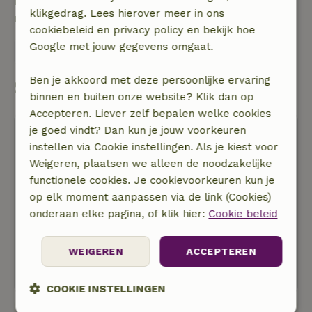
Neem contact op met de verhuurder van het
klikgedrag. Lees hierover meer in ons
natuurhuisje
cookiebeleid en privacy policy en bekijk hoe
Google met jouw gegevens omgaat.
Stuur een bericht
Ben je akkoord met deze persoonlijke ervaring
Start mijn boeking
binnen en buiten onze website? Klik dan op
Accepteren. Liever zelf bepalen welke cookies
je goed vindt? Dan kun je jouw voorkeuren
instellen via Cookie instellingen. Als je kiest voor
Weigeren, plaatsen we alleen de noodzakelijke
functionele cookies. Je cookievoorkeuren kun je
op elk moment aanpassen via de link (Cookies)
Gratis annuleren
onderaan elke pagina, of klik hier:
Cookie beleid
Start mijn boeking
Er wordt je nog niets in rekening gebracht
WEIGEREN
ACCEPTEREN
COOKIE INSTELLINGEN