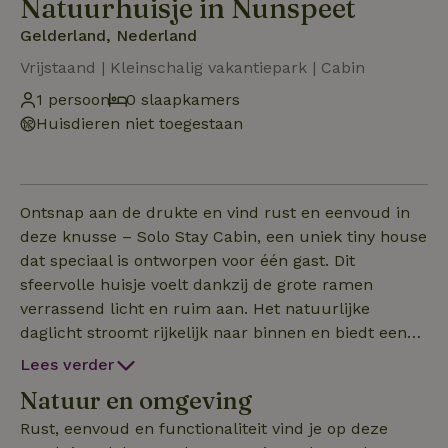
Natuurhuisje in Nunspeet
Gelderland, Nederland
Vrijstaand | Kleinschalig vakantiepark | Cabin
1 persoon
0 slaapkamers
Huisdieren niet toegestaan
Ontsnap aan de drukte en vind rust en eenvoud in
deze knusse – Solo Stay Cabin, een uniek tiny house
dat speciaal is ontworpen voor één gast. Dit
sfeervolle huisje voelt dankzij de grote ramen
verrassend licht en ruim aan. Het natuurlijke
daglicht stroomt rijkelijk naar binnen en biedt een
prachtig uitzicht op de groene omgeving, waardoor
Lees verder
binnen en buiten moeiteloos in elkaar overlopen. De
Natuur en omgeving
warme inrichting en doordachte indeling zorgen
voor een comfortabel en harmonieus verblijf. Een
Rust, eenvoud en functionaliteit vind je op deze