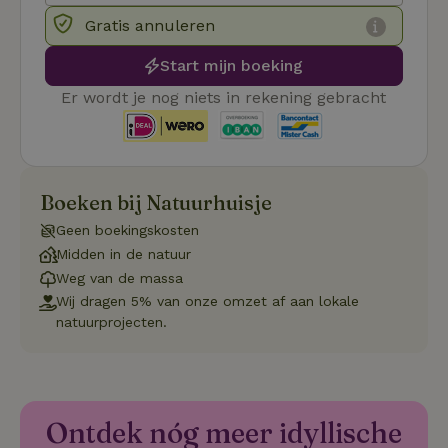
Gratis annuleren
Functioneel
Niet-geclassificeerd
Start mijn boeking
Er wordt je nog niets in rekening gebracht
Strikt noodzakelijk
Prestatie
Targeting
Boeken bij Natuurhuisje
Functioneel
Niet-geclassificeerd
Geen boekingskosten
Strikt noodzakelijke cookies maken de kernfunctionaliteiten
Midden in de natuur
van de website mogelijk, zoals gebruikersaanmelding en
accountbeheer. De website kan niet goed worden gebruikt
Weg van de massa
zonder de strikt noodzakelijke cookies.
Wij dragen 5% van onze omzet af aan lokale
natuurprojecten.
Aanbieder
/
Naam
Vervaldatum
Omschrij
Domein
_tt_enable_cookie
.natuurhuisje.nl
2 maanden
Deze coo
4 weken
gebruikt
voorkeur
gebruike
Ontdek nóg meer idyllische
betrekkin
gebruik v