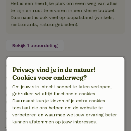
Het is een heerlijke plek om even weg van alles
te zijn en rust te ervaren in een kleine bubbel.
Daarnaast is ook veel op loopafstand (winkels,
restaurants, natuurgebieden).
Bekijk 1 beoordeling
Goed om te weten
Privacy vind je in de natuur!
Cookies voor onderweg?
Verblijfdetails
Om jouw struintocht soepel te laten verlopen,
Inchecken: 15:00- 22:00
gebruiken wij altijd functionele cookies.
Uitchecken: 07:00- 10:00
Daarnaast kun je kiezen of je extra cookies
Contactloos verblijf mogelijk
toestaat die ons helpen om de website te
Gratis annuleren binnen 7 dagen
verbeteren en waarmee we jouw ervaring beter
Gratis annuleren binnen 7 dagen na bevestiging van
kunnen afstemmen op jouw interesses.
je boeking, bij een boekingsaanvraag meer dan 28