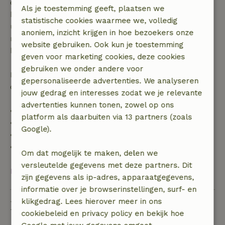
dagen voor aanvang. Bij een boeking met aanvang
Als je toestemming geeft, plaatsen we
binnen 28 dagen geldt gratis annuleren binnen 24
statistische cookies waarmee we, volledig
uur. Bij annulering binnen gestelde periode heb je
anoniem, inzicht krijgen in hoe bezoekers onze
recht op volledige terugbetaling van het
website gebruiken. Ook kun je toestemming
boekingsbedrag.
geven voor marketing cookies, deze cookies
gebruiken we onder andere voor
Daarna krijg je een deel van de reissom en 100% van
gepersonaliseerde advertenties. We analyseren
de borg terugbetaald:
jouw gedrag en interesses zodat we je relevante
advertenties kunnen tonen, zowel op ons
• tot 42 dagen voor aankomst: 70% terugbetaald
platform als daarbuiten via 13 partners (zoals
• 42–28 dagen voor aankomst: 40% terugbetaald
Google).
• 28 dagen tot de aankomstdag: 10% terugbetaald
• op de aankomstdag of later: geen terugbetaling
Om dat mogelijk te maken, delen we
versleutelde gegevens met deze partners. Dit
Bekijk alles
zijn gegevens als ip-adres, apparaatgegevens,
informatie over je browserinstellingen, surf- en
klikgedrag. Lees hierover meer in ons
Duurzaamheid
cookiebeleid en privacy policy en bekijk hoe