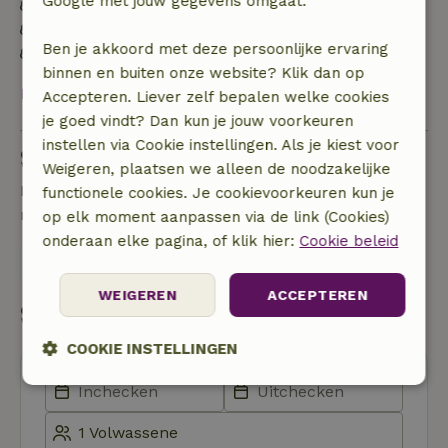
Google met jouw gegevens omgaat.
Energie label: Uitgesloten
Gebouwd met natuurlijke bouwmaterialen
Ben je akkoord met deze persoonlijke ervaring
Duurzame inventaris
binnen en buiten onze website? Klik dan op
Bekijk alles
Accepteren. Liever zelf bepalen welke cookies
je goed vindt? Dan kun je jouw voorkeuren
instellen via Cookie instellingen. Als je kiest voor
Stel een vraag
Weigeren, plaatsen we alleen de noodzakelijke
Neem contact op met de verhuurder van het
functionele cookies. Je cookievoorkeuren kun je
natuurhuisje
op elk moment aanpassen via de link (Cookies)
onderaan elke pagina, of klik hier:
Cookie beleid
Stuur een bericht
WEIGEREN
ACCEPTEREN
Start mijn boeking
COOKIE INSTELLINGEN
Strikt
Prestatie
Targeting
noodzakelijk