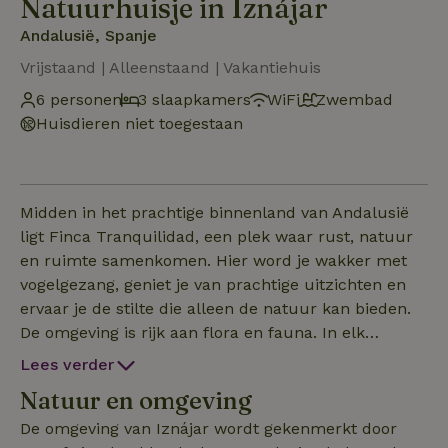
Natuurhuisje in Iznájar
Andalusië, Spanje
Vrijstaand | Alleenstaand | Vakantiehuis
6 personen
3 slaapkamers
WiFi
Zwembad
Huisdieren niet toegestaan
Midden in het prachtige binnenland van Andalusië
ligt Finca Tranquilidad, een plek waar rust, natuur
en ruimte samenkomen. Hier word je wakker met
vogelgezang, geniet je van prachtige uitzichten en
ervaar je de stilte die alleen de natuur kan bieden.
De omgeving is rijk aan flora en fauna. In elk
seizoen laat de natuur zich van een andere kant
Lees verder
zien: van kleurrijke wilde bloemen en geurige
Natuur en omgeving
kruiden tot eeuwenoude olijfbomen.
Vogelliefhebbers kunnen genieten van de grote
De omgeving van Iznájar wordt gekenmerkt door