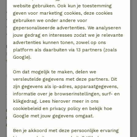
website gebruiken. Ook kun je toestemming
• tot 42 dagen voor aankomst: 70% terugbetaald
geven voor marketing cookies, deze cookies
• 42–28 dagen voor aankomst: 40% terugbetaald
gebruiken we onder andere voor
• 28 dagen tot de aankomstdag: 10% terugbetaald
gepersonaliseerde advertenties. We analyseren
• op de aankomstdag of later: geen terugbetaling
jouw gedrag en interesses zodat we je relevante
advertenties kunnen tonen, zowel op ons
Borg
platform als daarbuiten via 13 partners (zoals
Een borg van € 200,00 is van toepassing. Je wordt
Google).
terugbetaald na het uitchecken.
Om dat mogelijk te maken, delen we
Bekijk alles
versleutelde gegevens met deze partners. Dit
zijn gegevens als ip-adres, apparaatgegevens,
informatie over je browserinstellingen, surf- en
Duurzaamheid
klikgedrag. Lees hierover meer in ons
cookiebeleid en privacy policy en bekijk hoe
Energie label: Uitgesloten
Google met jouw gegevens omgaat.
Voedselverspilling is geminimaliseerd
Duurzame inventaris
Ben je akkoord met deze persoonlijke ervaring