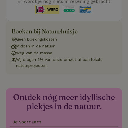
Er wordt je nog niets in rekening gebracht
Boeken bij Natuurhuisje
Strikt noodzakelijk
Prestatie
Targeting
Geen boekingskosten
Functioneel
Niet-geclassificeerd
Midden in de natuur
Strikt noodzakelijke cookies maken de kernfunctionaliteiten
Weg van de massa
van de website mogelijk, zoals gebruikersaanmelding en
accountbeheer. De website kan niet goed worden gebruikt
Wij dragen 5% van onze omzet af aan lokale
zonder de strikt noodzakelijke cookies.
natuurprojecten.
Aanbieder
/
Naam
Vervaldatum
Omschrij
Domein
_tt_enable_cookie
.natuurhuisje.nl
2 maanden
Deze coo
4 weken
gebruikt
voorkeur
Ontdek nóg meer idyllische
gebruike
betrekkin
plekjes in de natuur.
gebruik v
op de web
onthoude
Je voornaam
CookieScriptConsent
CookieScript
4 weken 2
Deze coo
.natuurhuisje.nl
dagen
gebruikt 