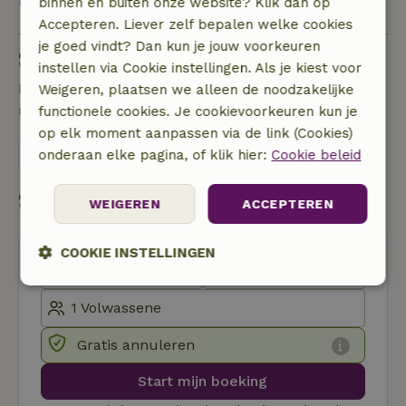
Bekijk alles
binnen en buiten onze website? Klik dan op
Accepteren. Liever zelf bepalen welke cookies
je goed vindt? Dan kun je jouw voorkeuren
Stel een vraag
instellen via Cookie instellingen. Als je kiest voor
Neem contact op met de verhuurder van het
Weigeren, plaatsen we alleen de noodzakelijke
natuurhuisje
functionele cookies. Je cookievoorkeuren kun je
op elk moment aanpassen via de link (Cookies)
Stuur een bericht
onderaan elke pagina, of klik hier:
Cookie beleid
Start mijn boeking
WEIGEREN
ACCEPTEREN
COOKIE INSTELLINGEN
Strikt
Prestatie
Targeting
noodzakelijk
Gratis annuleren
Functioneel
Niet-geclassificeerd
Start mijn boeking