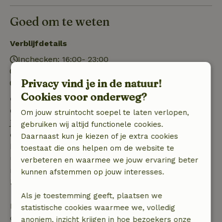
Goed om te weten
Verblijfdetails
Inchecken: 16:00- 23:00
Uitchecken: 07:00- 10:00
Privacy vind je in de natuur!
Vuurwerkvrije omgeving
Cookies voor onderweg?
Gratis annuleren binnen 7 dagen
Gratis annuleren binnen 7 dagen na bevestiging van
Om jouw struintocht soepel te laten verlopen,
je boeking, bij een boekingsaanvraag meer dan 28
gebruiken wij altijd functionele cookies.
dagen voor aanvang. Bij een boeking met aanvang
Daarnaast kun je kiezen of je extra cookies
binnen 28 dagen geldt gratis annuleren binnen 24
toestaat die ons helpen om de website te
uur. Bij annulering binnen gestelde periode heb je
verbeteren en waarmee we jouw ervaring beter
recht op volledige terugbetaling van het
kunnen afstemmen op jouw interesses.
boekingsbedrag.
Als je toestemming geeft, plaatsen we
Daarna krijg je een deel van de reissom en 100% van
statistische cookies waarmee we, volledig
de borg terugbetaald:
anoniem, inzicht krijgen in hoe bezoekers onze