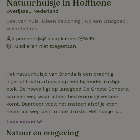
Natuurhuisje in Holthone
Overijssel, Nederland
Deel van huis, alleen bewoning | Op een landgoed |
Vakantiehuis
4 personen
2 slaapkamers
WiFi
Huisdieren niet toegestaan
Het natuurhuisje van Brenda is een prachtig
ingericht natuurhuisje op een bijzonder rustige
plek. De hoeve ligt op landgoed De Groote Scheere,
aan een weg waar alleen bestemmingsverkeer
komt. Daardoor voelt het meteen alsof je even
helemaal weg bent uit de drukte. Het huisje is
nieuw, comfortabel en met veel aandacht ingericht.
Lees verder
De goede bedden zorgen voor een fijne nachtrust en
Natuur en omgeving
elke slaapkamer heeft een eigen badkamer. Dat