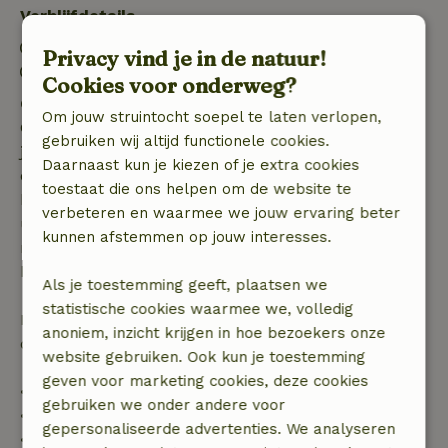
Verblijfdetails
Inchecken: 15:00- 22:00
Privacy vind je in de natuur!
Uitchecken: 07:00- 11:00
Cookies voor onderweg?
Gratis annuleren binnen 7 dagen
Om jouw struintocht soepel te laten verlopen,
Gratis annuleren binnen 7 dagen na bevestiging van
gebruiken wij altijd functionele cookies.
je boeking, bij een boekingsaanvraag meer dan 28
Daarnaast kun je kiezen of je extra cookies
dagen voor aanvang. Bij een boeking met aanvang
toestaat die ons helpen om de website te
binnen 28 dagen geldt gratis annuleren binnen 24
verbeteren en waarmee we jouw ervaring beter
uur. Bij annulering binnen gestelde periode heb je
kunnen afstemmen op jouw interesses.
recht op volledige terugbetaling van het
boekingsbedrag.
Als je toestemming geeft, plaatsen we
statistische cookies waarmee we, volledig
Daarna krijg je een deel van de reissom en 100% van
anoniem, inzicht krijgen in hoe bezoekers onze
de borg terugbetaald:
website gebruiken. Ook kun je toestemming
geven voor marketing cookies, deze cookies
• tot 42 dagen voor aankomst: 70% terugbetaald
gebruiken we onder andere voor
• 42–28 dagen voor aankomst: 40% terugbetaald
gepersonaliseerde advertenties. We analyseren
• 28 dagen tot de aankomstdag: 10% terugbetaald