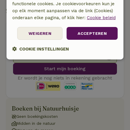
functionele cookies. Je cookievoorkeuren kun je
Start mijn boeking
op elk moment aanpassen via de link (Cookies)
onderaan elke pagina, of klik hier:
Cookie beleid
WEIGEREN
ACCEPTEREN
COOKIE INSTELLINGEN
Gratis annuleren
Strikt
Prestatie
Targeting
noodzakelijk
Start mijn boeking
Er wordt je nog niets in rekening gebracht
Functioneel
Niet-geclassificeerd
Boeken bij Natuurhuisje
Geen boekingskosten
Midden in de natuur
Strikt noodzakelijk
Prestatie
Targeting