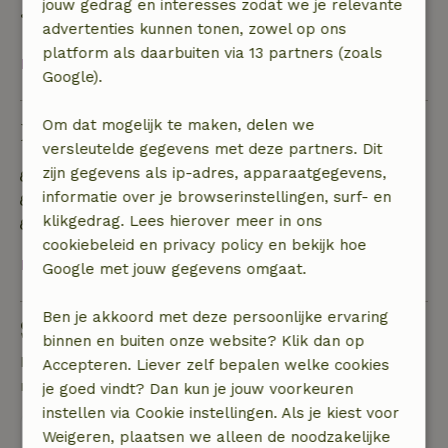
jouw gedrag en interesses zodat we je relevante
• op de aankomstdag of later: geen terugbetaling
advertenties kunnen tonen, zowel op ons
platform als daarbuiten via 13 partners (zoals
Bekijk alles
Google).
Om dat mogelijk te maken, delen we
Duurzaamheid
versleutelde gegevens met deze partners. Dit
zijn gegevens als ip-adres, apparaatgegevens,
Energie label: A
informatie over je browserinstellingen, surf- en
Gebouwd met natuurlijke bouwmaterialen
klikgedrag. Lees hierover meer in ons
Voedselverspilling is geminimaliseerd
cookiebeleid en privacy policy en bekijk hoe
Bekijk alles
Google met jouw gegevens omgaat.
Ben je akkoord met deze persoonlijke ervaring
Stel een vraag
binnen en buiten onze website? Klik dan op
Neem contact op met de verhuurder van het
Accepteren. Liever zelf bepalen welke cookies
natuurhuisje
je goed vindt? Dan kun je jouw voorkeuren
instellen via Cookie instellingen. Als je kiest voor
Stuur een bericht
Weigeren, plaatsen we alleen de noodzakelijke