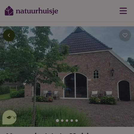
Dit natuurhuisje is eco-
vriendelijk
lees meer