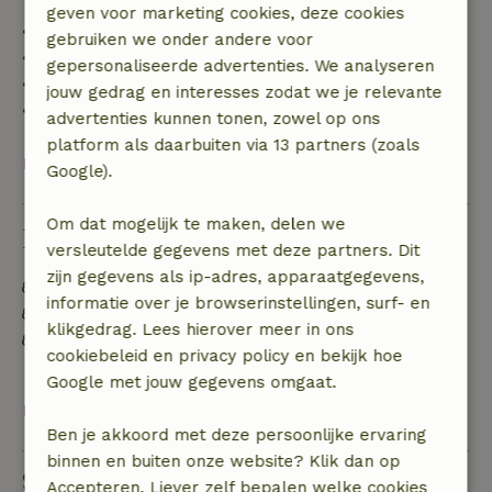
geven voor marketing cookies, deze cookies
• tot 42 dagen voor aankomst: 70% terugbetaald
gebruiken we onder andere voor
• 42–28 dagen voor aankomst: 40% terugbetaald
gepersonaliseerde advertenties. We analyseren
• 28 dagen tot de aankomstdag: 10% terugbetaald
jouw gedrag en interesses zodat we je relevante
• op de aankomstdag of later: geen terugbetaling
advertenties kunnen tonen, zowel op ons
platform als daarbuiten via 13 partners (zoals
Bekijk alles
Google).
Om dat mogelijk te maken, delen we
Duurzaamheid
versleutelde gegevens met deze partners. Dit
zijn gegevens als ip-adres, apparaatgegevens,
Energie label: Uitgesloten
informatie over je browserinstellingen, surf- en
Voedselverspilling is geminimaliseerd
klikgedrag. Lees hierover meer in ons
Afval scheiden (glas, papier, plastic,
cookiebeleid en privacy policy en bekijk hoe
voedselafval/biologisch)
Google met jouw gegevens omgaat.
Bekijk alles
Ben je akkoord met deze persoonlijke ervaring
binnen en buiten onze website? Klik dan op
Stel een vraag
Accepteren. Liever zelf bepalen welke cookies