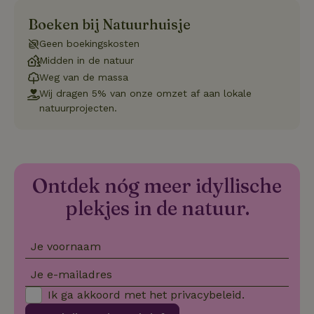
Boeken bij Natuurhuisje
Geen boekingskosten
Strikt noodzakelijk
Prestatie
Targeting
Midden in de natuur
Functioneel
Niet-geclassificeerd
Weg van de massa
Wij dragen 5% van onze omzet af aan lokale
Strikt noodzakelijke cookies maken de kernfunctionaliteiten
natuurprojecten.
van de website mogelijk, zoals gebruikersaanmelding en
accountbeheer. De website kan niet goed worden gebruikt
zonder de strikt noodzakelijke cookies.
Aanbieder
/
Naam
Vervaldatum
Omschrij
Domein
Ontdek nóg meer idyllische
_tt_enable_cookie
.natuurhuisje.nl
2 maanden
Deze coo
4 weken
gebruikt
plekjes in de natuur.
voorkeur
gebruike
betrekkin
gebruik v
Je voornaam
op de web
onthoude
Je e-mailadres
CookieScriptConsent
CookieScript
4 weken 2
Deze coo
.natuurhuisje.nl
dagen
gebruikt 
Ik ga akkoord met het
privacybeleid
.
Cookie-S
service 