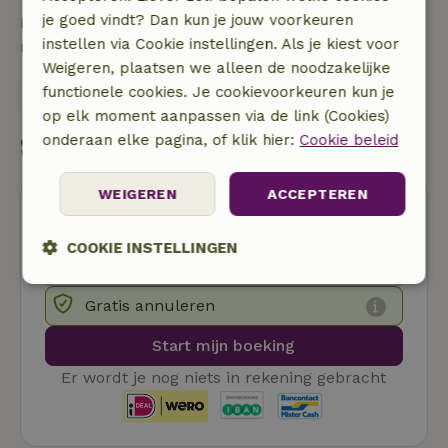
je goed vindt? Dan kun je jouw voorkeuren
Neem contact op met de verhuurder van het
instellen via Cookie instellingen. Als je kiest voor
natuurhuisje
Weigeren, plaatsen we alleen de noodzakelijke
functionele cookies. Je cookievoorkeuren kun je
Stuur een bericht
op elk moment aanpassen via de link (Cookies)
onderaan elke pagina, of klik hier:
Cookie beleid
Start mijn boeking
WEIGEREN
ACCEPTEREN
COOKIE INSTELLINGEN
Strikt
Prestatie
Targeting
Gratis annuleren
noodzakelijk
Start mijn boeking
Er wordt je nog niets in rekening gebracht
Functioneel
Niet-geclassificeerd