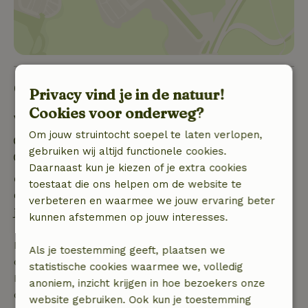
Goed om te weten
Privacy vind je in de natuur!
Cookies voor onderweg?
Verblijfdetails
Om jouw struintocht soepel te laten verlopen,
Inchecken: 15:00- 20:00
gebruiken wij altijd functionele cookies.
Uitchecken: 07:00- 11:00
Daarnaast kun je kiezen of je extra cookies
Gratis annuleren binnen 24 uur
toestaat die ons helpen om de website te
Gratis annuleren binnen 24 uur na bevestiging van
verbeteren en waarmee we jouw ervaring beter
je boeking.
kunnen afstemmen op jouw interesses.
Bij annulering binnen gestelde periode heb je recht
Als je toestemming geeft, plaatsen we
op volledige terugbetaling van het boekingsbedrag.
statistische cookies waarmee we, volledig
Daarna krijg je een deel van de reissom en 100% van
anoniem, inzicht krijgen in hoe bezoekers onze
de borg terugbetaald:
website gebruiken. Ook kun je toestemming