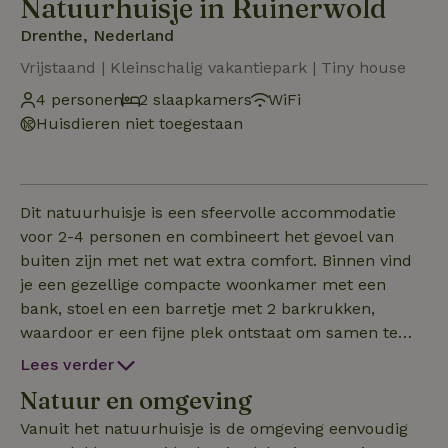
Natuurhuisje in Ruinerwold
Drenthe, Nederland
Vrijstaand | Kleinschalig vakantiepark | Tiny house
4 personen
2 slaapkamers
WiFi
Huisdieren niet toegestaan
Dit natuurhuisje is een sfeervolle accommodatie
voor 2-4 personen en combineert het gevoel van
buiten zijn met net wat extra comfort. Binnen vind
je een gezellige compacte woonkamer met een
bank, stoel en een barretje met 2 barkrukken,
waardoor er een fijne plek ontstaat om samen te
zitten, te lezen of rustig te ontbijten. Daarnaast
Lees verder
beschikt Weidezicht over 2 afsluitbare slaapkamers,
Natuur en omgeving
met een tweepersoonsbed, een stapelbed en een
eigen, volledig ingerichte keuken. In het
Vanuit het natuurhuisje is de omgeving eenvoudig