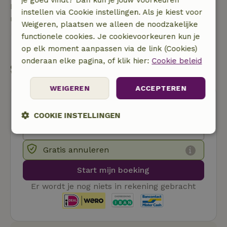
je goed vindt? Dan kun je jouw voorkeuren
Neem contact op met de verhuurder van het
instellen via Cookie instellingen. Als je kiest voor
natuurhuisje
Weigeren, plaatsen we alleen de noodzakelijke
functionele cookies. Je cookievoorkeuren kun je
Stuur een bericht
op elk moment aanpassen via de link (Cookies)
onderaan elke pagina, of klik hier:
Cookie beleid
Start mijn boeking
WEIGEREN
ACCEPTEREN
COOKIE INSTELLINGEN
Strikt
Prestatie
Targeting
noodzakelijk
Gratis annuleren
Start mijn boeking
Functioneel
Niet-geclassificeerd
Er wordt je nog niets in rekening gebracht