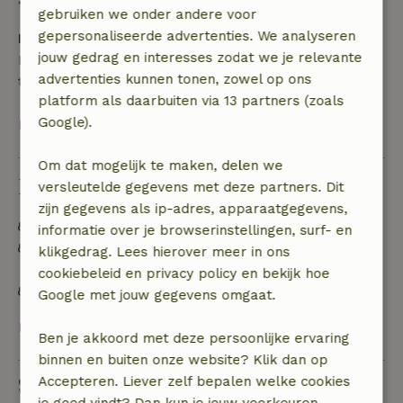
• op de aankomstdag of later: geen terugbetaling
gebruiken we onder andere voor
gepersonaliseerde advertenties. We analyseren
Borg
jouw gedrag en interesses zodat we je relevante
Een borg van € 100,00 is van toepassing. Je wordt
advertenties kunnen tonen, zowel op ons
terugbetaald na het uitchecken.
platform als daarbuiten via 13 partners (zoals
Google).
Bekijk alles
Om dat mogelijk te maken, delen we
Duurzaamheid
versleutelde gegevens met deze partners. Dit
zijn gegevens als ip-adres, apparaatgegevens,
Energie label: Uitgesloten
informatie over je browserinstellingen, surf- en
Off grid of voorzien van 100% hernieuwbare
klikgedrag. Lees hierover meer in ons
energie
cookiebeleid en privacy policy en bekijk hoe
Natuurlijke isolatiematerialen
Google met jouw gegevens omgaat.
Bekijk alles
Ben je akkoord met deze persoonlijke ervaring
binnen en buiten onze website? Klik dan op
Stel een vraag
Accepteren. Liever zelf bepalen welke cookies