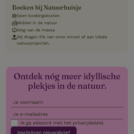
Boeken bij Natuurhuisje
Geen boekingskosten
Strikt noodzakelijk
Prestatie
Targeting
Midden in de natuur
Functioneel
Niet-geclassificeerd
Weg van de massa
Wij dragen 5% van onze omzet af aan lokale
Strikt noodzakelijke cookies maken de kernfunctionaliteiten
van de website mogelijk, zoals gebruikersaanmelding en
natuurprojecten.
accountbeheer. De website kan niet goed worden gebruikt
zonder de strikt noodzakelijke cookies.
Aanbieder
/
Naam
Vervaldatum
Omschrij
Domein
Ontdek nóg meer idyllische
_tt_enable_cookie
.natuurhuisje.nl
2 maanden
Deze coo
4 weken
gebruikt
voorkeur
plekjes in de natuur.
gebruike
betrekkin
gebruik v
op de web
Je voornaam
onthoude
CookieScriptConsent
CookieScript
4 weken 2
Deze coo
Je e-mailadres
.natuurhuisje.nl
dagen
gebruikt 
Cookie-S
Ik ga akkoord met het
privacybeleid
.
service 
cookievo
Inschrijven nieuwsbrief
van bezo