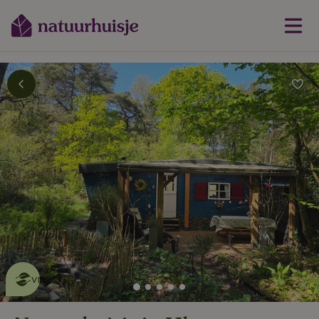
Dit natuurhuisje is eco-
vriendelijk
lees meer