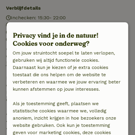
Verblijfdetails
Inchecken: 15:30- 22:00
Uitchecken: 07:00- 11:00
Contactloos verblijf mogelijk
Privacy vind je in de natuur!
Vuurwerkvrije omgeving
Cookies voor onderweg?
Gratis annuleren binnen 24 uur
Om jouw struintocht soepel te laten verlopen,
Gratis annuleren binnen 24 uur na bevestiging van
gebruiken wij altijd functionele cookies.
je boeking.
Daarnaast kun je kiezen of je extra cookies
toestaat die ons helpen om de website te
Bij annulering binnen gestelde periode heb je recht
verbeteren en waarmee we jouw ervaring beter
op volledige terugbetaling van het boekingsbedrag.
kunnen afstemmen op jouw interesses.
Daarna krijg je een deel van de reissom en 100% van
de borg terugbetaald:
Als je toestemming geeft, plaatsen we
statistische cookies waarmee we, volledig
• tot 42 dagen voor aankomst: 70% terugbetaald
anoniem, inzicht krijgen in hoe bezoekers onze
• 42–28 dagen voor aankomst: 40% terugbetaald
website gebruiken. Ook kun je toestemming
• 28 dagen tot de aankomstdag: 10% terugbetaald
geven voor marketing cookies, deze cookies