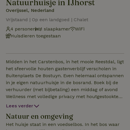
Natuurhuisje in IJhorst
Overijssel, Nederland
Vrijstaand | Op een landgoed | Chalet
4 personen
1 slaapkamer
WiFi
Huisdieren toegestaan
Midden in het Carstenbos, in het mooie Reestdal, ligt
het sfeervolle houten gastenverblijf verscholen in
Buitenplaets De Bostuyn. Even helemaal ontspannen
in je eigen natuurhuisje in de bosrand. Boek bij de
verhuurder (met bijbetaling) een middag of avond
Wellness met volledige privacy met houtgestookte
hottub en/of buitensauna (woensdag gesloten). Er
Lees verder
zijn wandelroutes van 30 minuten tot 30 km, direct
Natuur en omgeving
vanuit het natuurhuisje. Beleef de natuur: 's Avonds
hoor je regelmatig de bosuil en er zijn reeen, dassen
Het huisje staat in een voedselbos. In het bos waar