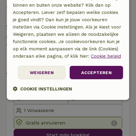
binnen en buiten onze website? Klik dan op
Bekijk alles
Accepteren. Liever zelf bepalen welke cookies
je goed vindt? Dan kun je jouw voorkeuren
Stel een vraag
instellen via Cookie instellingen. Als je kiest voor
Weigeren, plaatsen we alleen de noodzakelijke
Neem contact op met de verhuurder van het
functionele cookies. Je cookievoorkeuren kun je
natuurhuisje
op elk moment aanpassen via de link (Cookies)
onderaan elke pagina, of klik hier:
Cookie beleid
Stuur een bericht
Start mijn boeking
WEIGEREN
ACCEPTEREN
COOKIE INSTELLINGEN
Strikt
Prestatie
Targeting
noodzakelijk
Gratis annuleren
Functioneel
Niet-geclassificeerd
Start mijn boeking