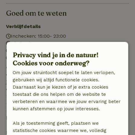
Goed om te weten
Verblijfdetails
Inchecken: 15:00- 23:00
Uitchecken: 07:00- 10:00
Contactloos verblijf mogelijk
Privacy vind je in de natuur!
Vuurwerkvrije omgeving
Cookies voor onderweg?
Gratis annuleren binnen 7 dagen
Om jouw struintocht soepel te laten verlopen,
Gratis annuleren binnen 7 dagen na bevestiging van
gebruiken wij altijd functionele cookies.
je boeking, bij een boekingsaanvraag meer dan 28
Daarnaast kun je kiezen of je extra cookies
dagen voor aanvang. Bij een boeking met aanvang
toestaat die ons helpen om de website te
binnen 28 dagen geldt gratis annuleren binnen 24
verbeteren en waarmee we jouw ervaring beter
uur. Bij annulering binnen gestelde periode heb je
kunnen afstemmen op jouw interesses.
recht op volledige terugbetaling van het
boekingsbedrag.
Als je toestemming geeft, plaatsen we
statistische cookies waarmee we, volledig
Daarna krijg je een deel van de reissom en 100% van