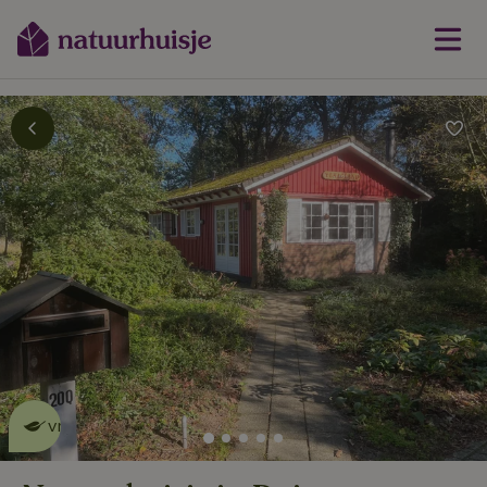
Dit natuurhuisje is eco-
vriendelijk
lees meer