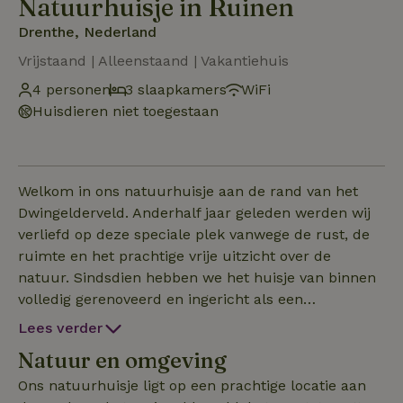
Natuurhuisje in Ruinen
Drenthe, Nederland
Vrijstaand | Alleenstaand | Vakantiehuis
4 personen
3 slaapkamers
WiFi
Huisdieren niet toegestaan
Welkom in ons natuurhuisje aan de rand van het
Dwingelderveld. Anderhalf jaar geleden werden wij
verliefd op deze speciale plek vanwege de rust, de
ruimte en het prachtige vrije uitzicht over de
natuur. Sindsdien hebben we het huisje van binnen
volledig gerenoveerd en ingericht als een
comfortabele plek om echt even tot rust te komen.
Lees verder
Het huisje biedt plaats aan maximaal vier personen
Natuur en omgeving
en beschikt over drie slaapkamers, allemaal op de
begane grond. Vanuit de woonkamer, keuken en
Ons natuurhuisje ligt op een prachtige locatie aan