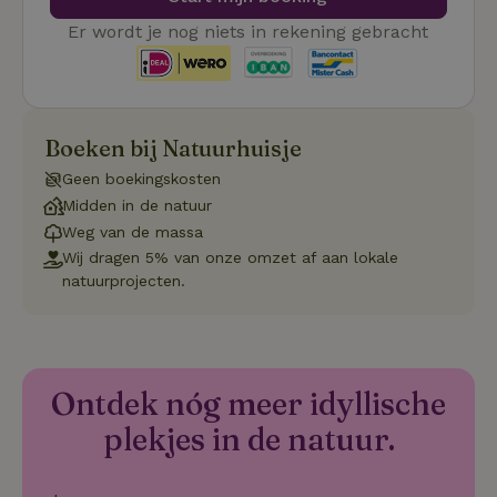
Er wordt je nog niets in rekening gebracht
Strikt noodzakelijk
Prestatie
Targeting
Boeken bij Natuurhuisje
Functioneel
Niet-geclassificeerd
Geen boekingskosten
Midden in de natuur
Strikt noodzakelijke cookies maken de kernfunctionaliteiten
van de website mogelijk, zoals gebruikersaanmelding en
Weg van de massa
accountbeheer. De website kan niet goed worden gebruikt
Wij dragen 5% van onze omzet af aan lokale
zonder de strikt noodzakelijke cookies.
natuurprojecten.
Aanbieder
/
Naam
Vervaldatum
Omschrij
Domein
_tt_enable_cookie
.natuurhuisje.nl
2 maanden
Deze coo
4 weken
gebruikt
voorkeur
gebruike
Ontdek nóg meer idyllische
betrekkin
gebruik v
plekjes in de natuur.
op de web
onthoude
CookieScriptConsent
CookieScript
4 weken 2
Deze coo