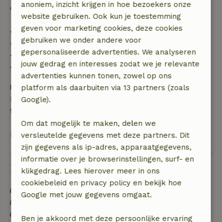
anoniem, inzicht krijgen in hoe bezoekers onze
de borg terugbetaald:
website gebruiken. Ook kun je toestemming
geven voor marketing cookies, deze cookies
• tot 42 dagen voor aankomst: 70% terugbetaald
gebruiken we onder andere voor
• 42–28 dagen voor aankomst: 40% terugbetaald
gepersonaliseerde advertenties. We analyseren
• 28 dagen tot de aankomstdag: 10% terugbetaald
jouw gedrag en interesses zodat we je relevante
• op de aankomstdag of later: geen terugbetaling
advertenties kunnen tonen, zowel op ons
Borg
platform als daarbuiten via 13 partners (zoals
Een borg van € 250,00 is van toepassing. Je wordt
Google).
terugbetaald na het uitchecken.
Om dat mogelijk te maken, delen we
Bekijk alles
versleutelde gegevens met deze partners. Dit
zijn gegevens als ip-adres, apparaatgegevens,
informatie over je browserinstellingen, surf- en
Duurzaamheid
klikgedrag. Lees hierover meer in ons
cookiebeleid en privacy policy en bekijk hoe
Energie label: C
Google met jouw gegevens omgaat.
Gebouwd met natuurlijke bouwmaterialen
Duurzame inventaris
Ben je akkoord met deze persoonlijke ervaring