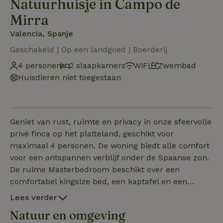
Natuurhuisje in Campo de
Mirra
Valencia, Spanje
Geschakeld | Op een landgoed | Boerderij
4 personen
2 slaapkamers
WiFi
Zwembad
Huisdieren niet toegestaan
Geniet van rust, ruimte en privacy in onze sfeervolle
privé finca op het platteland, geschikt voor
maximaal 4 personen. De woning biedt alle comfort
voor een ontspannen verblijf onder de Spaanse zon.
De ruime Masterbedroom beschikt over een
comfortabel kingsize bed, een kaptafel en een
charmant Frans balkon. De tweede slaapkamer
Lees verder
heeft twee comfortabele bedden van 90 x 200 cm
Natuur en omgeving
en eveneens een Frans balkon. De moderne