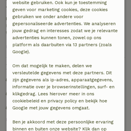
website gebruiken. Ook kun je toestemming
• op de aankomstdag of later: geen terugbetaling
geven voor marketing cookies, deze cookies
gebruiken we onder andere voor
Borg
gepersonaliseerde advertenties. We analyseren
Een borg van € 50,00 is van toepassing. Je wordt
jouw gedrag en interesses zodat we je relevante
terugbetaald na het uitchecken.
advertenties kunnen tonen, zowel op ons
platform als daarbuiten via 13 partners (zoals
Bekijk alles
Google).
Duurzaamheid
Om dat mogelijk te maken, delen we
versleutelde gegevens met deze partners. Dit
Off grid of voorzien van 100% hernieuwbare
zijn gegevens als ip-adres, apparaatgegevens,
energie
informatie over je browserinstellingen, surf- en
Afval scheiden (glas, papier, plastic,
klikgedrag. Lees hierover meer in ons
voedselafval/biologisch)
cookiebeleid en privacy policy en bekijk hoe
Waterbewust
Google met jouw gegevens omgaat.
Bekijk alles
Ben je akkoord met deze persoonlijke ervaring
binnen en buiten onze website? Klik dan op