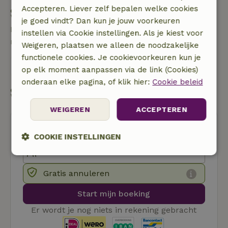
Accepteren. Liever zelf bepalen welke cookies
Stel een vraag
je goed vindt? Dan kun je jouw voorkeuren
Neem contact op met de verhuurder van het
instellen via Cookie instellingen. Als je kiest voor
natuurhuisje
Weigeren, plaatsen we alleen de noodzakelijke
functionele cookies. Je cookievoorkeuren kun je
Stuur een bericht
op elk moment aanpassen via de link (Cookies)
onderaan elke pagina, of klik hier:
Cookie beleid
Start mijn boeking
WEIGEREN
ACCEPTEREN
COOKIE INSTELLINGEN
Strikt
Prestatie
Targeting
noodzakelijk
Gratis annuleren
Start mijn boeking
Functioneel
Niet-geclassificeerd
Er wordt je nog niets in rekening gebracht