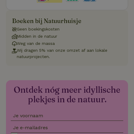
Boeken bij Natuurhuisje
Geen boekingskosten
Strikt noodzakelijk
Prestatie
Targeting
Midden in de natuur
Functioneel
Niet-geclassificeerd
Weg van de massa
Strikt noodzakelijke cookies maken de kernfunctionaliteiten
Wij dragen 5% van onze omzet af aan lokale
van de website mogelijk, zoals gebruikersaanmelding en
natuurprojecten.
accountbeheer. De website kan niet goed worden gebruikt
zonder de strikt noodzakelijke cookies.
Aanbieder
/
Naam
Vervaldatum
Omschrij
Domein
_tt_enable_cookie
.natuurhuisje.nl
2 maanden
Deze coo
Ontdek nóg meer idyllische
4 weken
gebruikt
voorkeur
plekjes in de natuur.
gebruike
betrekkin
gebruik v
op de web
Je voornaam
onthoude
CookieScriptConsent
CookieScript
4 weken 2
Deze coo
Je e-mailadres
.natuurhuisje.nl
dagen
gebruikt 
Cookie-S