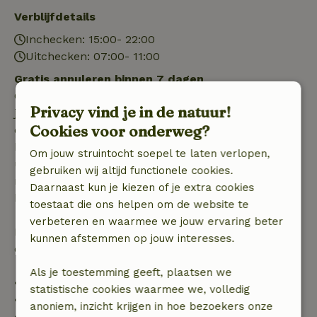
Verblijfdetails
Inchecken: 15:00- 22:00
Uitchecken: 07:00- 11:00
Gratis annuleren binnen 7 dagen
Gratis annuleren binnen 7 dagen na bevestiging van
Privacy vind je in de natuur!
je boeking, bij een boekingsaanvraag meer dan 28
Cookies voor onderweg?
dagen voor aanvang. Bij een boeking met aanvang
binnen 28 dagen geldt gratis annuleren binnen 24
Om jouw struintocht soepel te laten verlopen,
uur. Bij annulering binnen gestelde periode heb je
gebruiken wij altijd functionele cookies.
recht op volledige terugbetaling van het
Daarnaast kun je kiezen of je extra cookies
boekingsbedrag.
toestaat die ons helpen om de website te
verbeteren en waarmee we jouw ervaring beter
Daarna krijg je een deel van de reissom en 100% van
kunnen afstemmen op jouw interesses.
de borg terugbetaald:
Als je toestemming geeft, plaatsen we
• tot 42 dagen voor aankomst: 70% terugbetaald
statistische cookies waarmee we, volledig
• 42–28 dagen voor aankomst: 40% terugbetaald
anoniem, inzicht krijgen in hoe bezoekers onze
• 28 dagen tot de aankomstdag: 10% terugbetaald