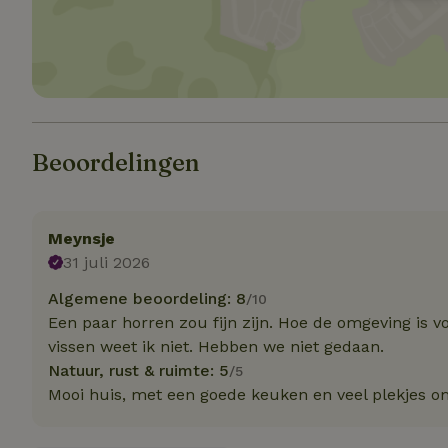
Strik
Strikt noodzakelijk
accountbeheer. De w
Naam
Beoordelingen
_tt_enable_cookie
CookieScriptCons
Meynsje
31 juli 2026
sqzl_session_id
Algemene beoordeling: 8
/10
Een paar horren zou fijn zijn. Hoe de omgeving is v
vissen weet ik niet. Hebben we niet gedaan.
_pinterest_ct_ua
Natuur, rust & ruimte: 5
/5
Mooi huis, met een goede keuken en veel plekjes om