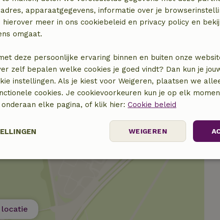
adres, apparaatgegevens, informatie over je browserinstelli
 hierover meer in ons cookiebeleid en privacy policy en beki
ens omgaat.
met deze persoonlijke ervaring binnen en buiten onze websit
€ 12,50
ver zelf bepalen welke cookies je goed vindt? Dan kun je jo
okie instellingen. Als je kiest voor Weigeren, plaatsen we alle
unctionele cookies. Je cookievoorkeuren kun je op elk mome
) onderaan elke pagina, of klik hier:
Cookie beleid
TELLINGEN
WEIGEREN
A
Prestatie
Targeting
Functioneel
locatie