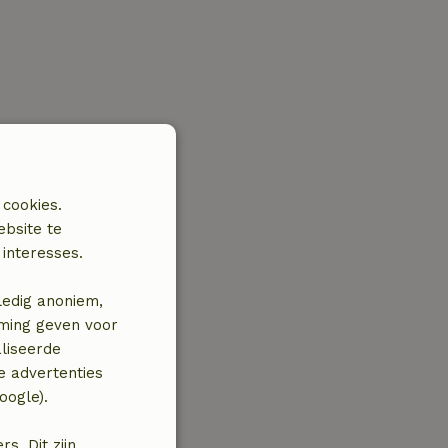
 cookies.
ebsite te
interesses.
ledig anoniem,
mming geven voor
liseerde
e advertenties
oogle).
. Dit zijn