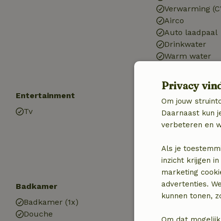
Verwarming (C
Airco
Auto laadpaal
Drinkwater
Warm water
Elektriciteit
Privacy vin
Entertainment
Kinderen
Om jouw struinto
Tv
Speelweide
Daarnaast kun je
verbeteren en w
Als je toestemm
inzicht krijgen
marketing cooki
advertenties. W
Badkamer
kunnen tonen, zo
Badkamer (1x)
Douche
Om dat mogelijk