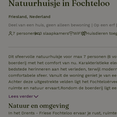
Natuurhuisje in Fochteloo
Friesland, Nederland
Deel van een huis, geen alleen bewoning | Op een erf 
7 personen
3 slaapkamers
WiFi
Huisdieren toe
Dit sfeervolle natuurhuisje voor max 7 personen (6 
boerderij met het comfort van nu. Karakteristieke ele
bedstede herinneren aan het verleden, terwijl modern
comfortabele sfeer. Vanuit de woning geniet je van een prachtig vrij uitzicht over de omliggende landerijen.
Achter deze uitgestrekte velden ligt het Fochteloërve
ruimte en natuur ervaart.Rondom de boerderij ligt ee
door de tuin vind je verschillende gezellige zitjes wa
Lees verder
de vogels. Onder de overdekte loungeset kun je tot laat op de avo
Natuur en omgeving
familie of vrienden, voor een actieve vakantie of juist
beste van het buitenleven.
In het Drents - Friese Fochteloo ervaar je rust, ruim