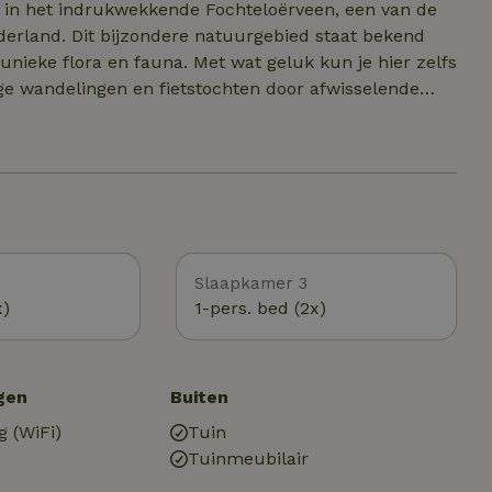
aan in het indrukwekkende Fochteloërveen, een van de
erland. Dit bijzondere natuurgebied staat bekend
 unieke flora en fauna. Met wat geluk kun je hier zelfs
orte afstand ligt ook het prachtige Nationaal Park
en van Nederland. Daarnaast zijn gezellige dorpen en
eikbaar. Een ideale plek voor
die even wil ontsnappen aan de drukte van alledag.
Slaapkamer 3
x)
1-pers. bed (2x)
gen
Buiten
g (WiFi)
Tuin
Tuinmeubilair