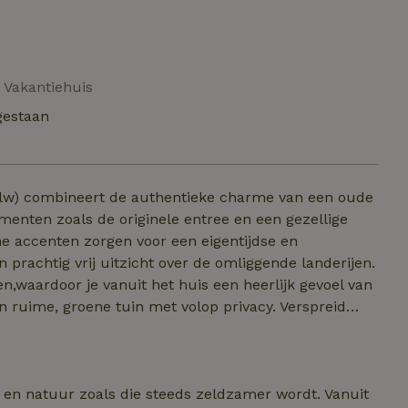
| Vakantiehuis
gestaan
volw) combineert de authentieke charme van een oude
menten zoals de originele entree en een gezellige
e accenten zorgen voor een eigentijdse en
en,waardoor je vanuit het huis een heerlijk gevoel van
n ruime, groene tuin met volop privacy. Verspreid
ar je kunt ontspannen, of kunt genieten van de rust en
nd buiten zitten. Of je nu komt met
 om volledig tot rust te komen, hier geniet je van het
te en natuur zoals die steeds zeldzamer wordt. Vanuit