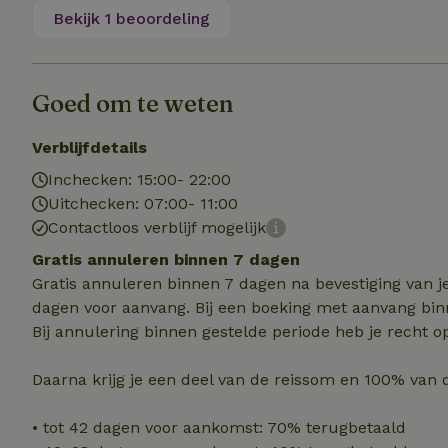
Naam
Naam
Naam
Bekijk 1 beoordeling
sqzllocal
_nhft_booking-wi
Naam
_ttp
_nhftconstraint_t
uid
_nhftconstraint_h
Goed om te weten
_nhft_eu-rental-r
_nhftconstraint_
_ttp
Verblijfdetails
onboarding
_nhftconstraint_
Inchecken: 15:00- 22:00
nh_experiments
ttcsid_D3OACIBC
_nhft_translation
Uitchecken: 07:00- 11:00
_nhftconstraint_e
_ga
IDE
Contactloos verblijf mogelijk
_nhftconstraint_r
FPAU
Gratis annuleren binnen 7 dagen
_nhft_wizard-en
Gratis annuleren binnen 7 dagen na bevestiging van j
uet_vid
dagen voor aanvang. Bij een boeking met aanvang bin
MUID
_nhft_house-relev
Bij annulering binnen gestelde periode heb je recht o
_ga_JRK1QL37RY
_nhftconstraint_
_nhft_search-gro
locations
Daarna krijg je een deel van de reissom en 100% van 
_nhft_tourist-tax
_nhft_recently-vi
_nhftconstraint_t
• tot 42 dagen voor aankomst: 70% terugbetaald
_pin_unauth