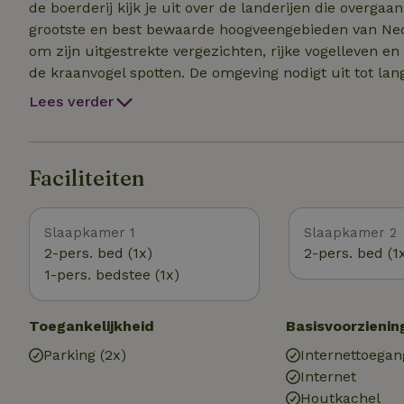
de boerderij kijk je uit over de landerijen die overg
grootste en best bewaarde hoogveengebieden van Ned
om zijn uitgestrekte vergezichten, rijke vogelleven en
de kraanvogel spotten. De omgeving nodigt uit tot lange wandelingen en fietstochten door afwisselende
landschappen van heide, bos, veen en weilanden. Op k
Lees verder
Drents-Friese Wold, een van de grootste natuurgebied
terrasjes in onder andere Appelscha en Oosterwolde gemakkelijk ber
natuurliefhebbers, wandelaars, fietsers en iedereen 
Faciliteiten
Slaapkamer 1
Slaapkamer 2
2-pers. bed (1x)
2-pers. bed (1
1-pers. bedstee (1x)
Toegankelijkheid
Basisvoorzienin
Parking (2x)
Internettoegan
Internet
Houtkachel