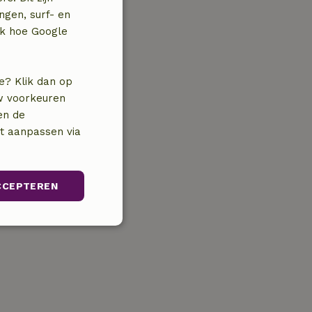
ngen, surf- en
jk hoe Google
e? Klik dan op
uw voorkeuren
en de
nt aanpassen via
CCEPTEREN
Niet-
geclassificeerd