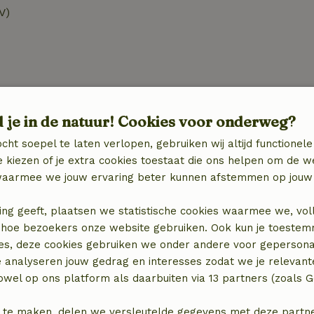
V)
d je in de natuur! Cookies voor onderweg?
Keuken
cht soepel te laten verlopen, gebruiken wij altijd functionele
Keuken
 kiezen of je extra cookies toestaat die ons helpen om de w
Afwasmachine
aarmee we jouw ervaring beter kunnen afstemmen op jouw 
Koel-/vriescombinatie
Oven
ing geeft, plaatsen we statistische cookies waarmee we, vol
Gasfornuis
 in hoe bezoekers onze website gebruiken. Ook kun je toeste
es, deze cookies gebruiken we onder andere voor gepersona
e analyseren jouw gedrag en interesses zodat we je relevant
wel op ons platform als daarbuiten via 13 partners (zoals G
 te maken, delen we versleutelde gegevens met deze partners