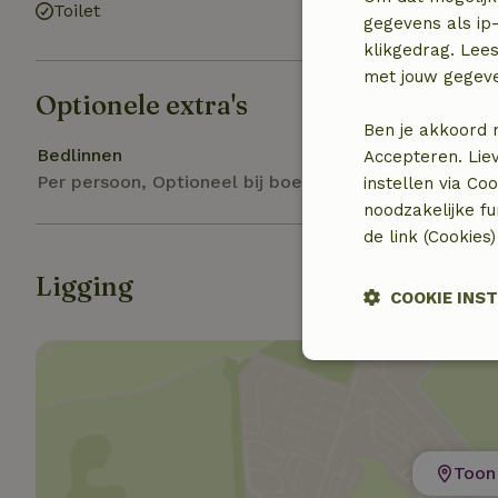
Toilet
gegevens als ip-
klikgedrag. Lees
met jouw gegev
Optionele extra's
Ben je akkoord 
Bedlinnen
Accepteren. Lie
Per persoon, Optioneel bij boeking
instellen via Co
noodzakelijke f
de link (Cookies
Ligging
COOKIE INS
Strikt
noodzakelijk
Toon 