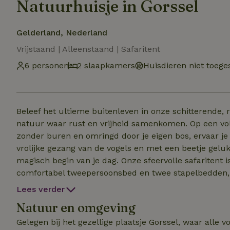
Natuurhuisje in Gorssel
Gelderland, Nederland
Vrijstaand | Alleenstaand | Safaritent
6 personen
2 slaapkamers
Huisdieren niet toege
Beleef het ultieme buitenleven in onze schitterende,
natuur waar rust en vrijheid samenkomen. Op een volledig vrijstaand perceel van maar liefst 1 hectare,
zonder buren en omringd door je eigen bos, ervaar je pure ontspanning. Wordt
vrolijke gezang van de vogels en met een beetje geluk 
magisch begin van je dag. Onze sfeervolle safaritent is volledig zelfvoorzienend. De tent beschikt over een
comfortabel tweepersoonsbed en twee stapelbedden, ideaal voor gezinnen. E
de houtkachel en een eettafel met 6 stoelen. In de te
Lees verder
gasstel en ijskast aanwezig. Tevens is sprake van apart
Natuur en omgeving
een echte buitenbeleving zijn er een verwarmde buite
Gelegen bij het gezellige plaatsje Gorssel, waar alle 