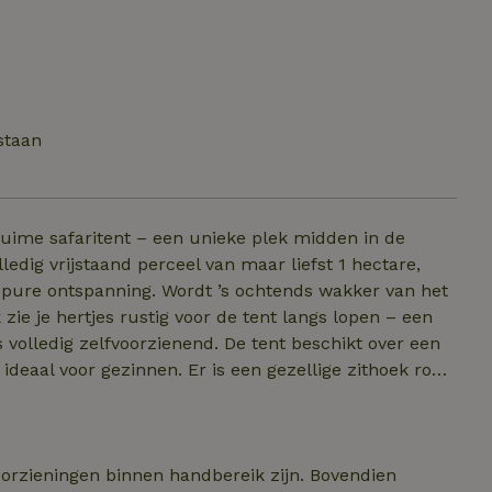
staan
 ruime safaritent – een unieke plek midden in de
 ’s ochtends wakker van het
zie je hertjes rustig voor de tent langs lopen – een
r is een gezellige zithoek rond
nt is een uitgeruste keuken met koud water, 4 pits
e toiletruimte met wastafel met koud water. Voor
ndouche en een toilet in de open lucht – back to nature.
voorzieningen binnen handbereik zijn. Bovendien