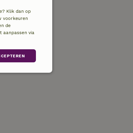
e? Klik dan op
uw voorkeuren
en de
nt aanpassen via
CCEPTEREN
Niet-
geclassificeerd
iceerd
ikersaanmelding en