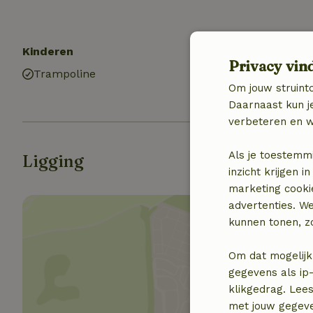
Kinderen
Keuken
Privacy vin
Trampoline
Keuken
Om jouw struinto
Daarnaast kun je
verbeteren en w
Als je toestemm
Ligging
inzicht krijgen
marketing cooki
advertenties. W
kunnen tonen, zo
Om dat mogelijk
gegevens als ip-
Toon 
klikgedrag. Lees
met jouw gegev