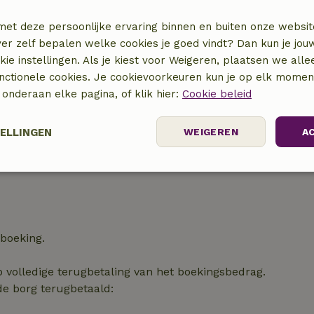
met deze persoonlijke ervaring binnen en buiten onze websit
ver zelf bepalen welke cookies je goed vindt? Dan kun je jo
okie instellingen. Als je kiest voor Weigeren, plaatsen we alle
unctionele cookies. Je cookievoorkeuren kun je op elk mome
) onderaan elke pagina, of klik hier:
Cookie beleid
TELLINGEN
WEIGEREN
A
Prestatie
Targeting
Functioneel
 boeking.
p volledige terugbetaling van het boekingsbedrag.
t noodzakelijk
Prestatie
Targeting
Functioneel
Niet-geclassif
de borg terugbetaald:
e cookies maken de kernfunctionaliteiten van de website mogelijk, zoals gebru