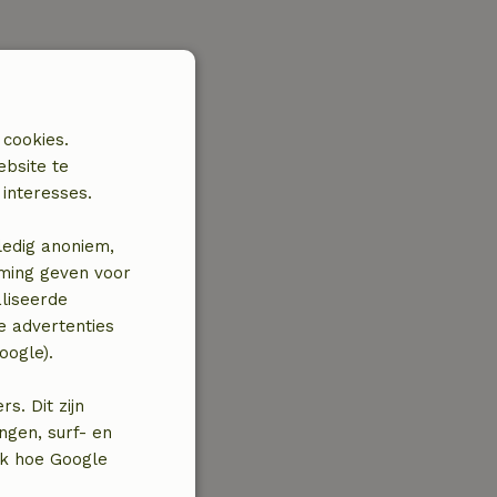
 cookies.
ebsite te
interesses.
ledig anoniem,
mming geven voor
liseerde
e advertenties
oogle).
. Dit zijn
ngen, surf- en
jk hoe Google