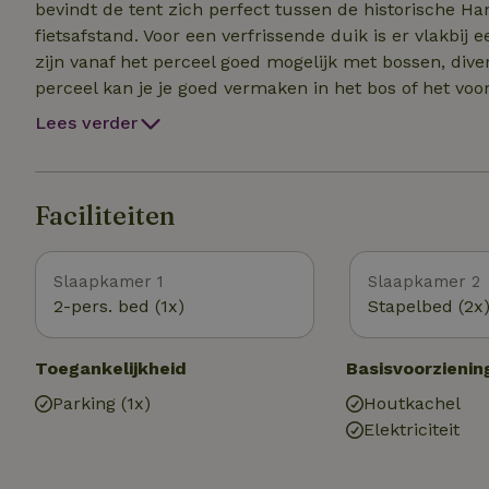
bevindt de tent zich perfect tussen de historische H
fietsafstand. Voor een verfrissende duik is er vlakbij een buiten
zijn vanaf het perceel goed mogelijk met bossen, diverse
perceel kan je je goed vermaken in het bos of het voor
trampoline aanwezig (eigen risico). Tevens zijn er ee
Lees verder
aanwezig. In de zomerperiode is het maken van een kampvuur niet toegestaan. Het terrein en tent zijn
geheel zelfvoorzienend, dus stroom uit zonnepanelen 
auto laden niet mogelijk). Daarnaast is sprake van gr
Faciliteiten
voorhanden, we voorzien de huurder van 9 liter bij st
Slaapkamer 1
Slaapkamer 2
2-pers. bed (1x)
Stapelbed (2x
Toegankelijkheid
Basisvoorzienin
Parking (1x)
Houtkachel
Elektriciteit