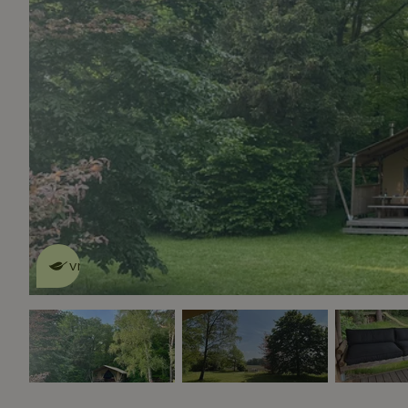
Dit natuurhuisje is eco-
vriendelijk
lees meer