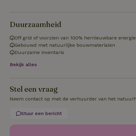
uid
_nhftconstraint_h
_nhft_eu-rental-r
_nhftconstraint_
_ttp
onboarding
_nhftconstraint_
Duurzaamheid
nh_experiments
ttcsid_D3OACIBC
_nhft_translation
Off grid of voorzien van 100% hernieuwbare energie
_nhftconstraint_e
_ga
IDE
Gebouwd met natuurlijke bouwmaterialen
_nhftconstraint_r
FPAU
Duurzame inventaris
_nhft_wizard-en
Bekijk alles
uet_vid
MUID
_nhft_house-relev
_ga_JRK1QL37RY
_nhftconstraint_
_nhft_search-gro
Stel een vraag
locations
_nhft_tourist-tax
Neem contact op met de verhuurder van het natuurh
_nhft_recently-vi
_nhftconstraint_t
_pin_unauth
Stuur een bericht
recently_viewed
FPID
_nhft_open-gds-o