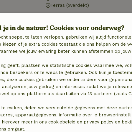
Terras (overdekt)
Badkamer
d je in de natuur! Cookies voor onderweg?
Douche
cht soepel te laten verlopen, gebruiken wij altijd functionele
Toilet
 kiezen of je extra cookies toestaat die ons helpen om de w
aarmee we jouw ervaring beter kunnen afstemmen op jouw 
ing geeft, plaatsen we statistische cookies waarmee we, vol
 in hoe bezoekers onze website gebruiken. Ook kun je toeste
es, deze cookies gebruiken we onder andere voor gepersona
e analyseren jouw gedrag en interesses zodat we je relevant
wel op ons platform als daarbuiten via 13 partners (zoals G
 te maken, delen we versleutelde gegevens met deze partners
adres, apparaatgegevens, informatie over je browserinstelli
locatie
 hierover meer in ons cookiebeleid en privacy policy en beki
ens omgaat.