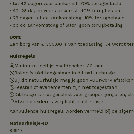
• tot 42 dagen voor aankomst: 70% terugbetaald
accountbeheer. De w
• 42–28 dagen voor aankomst: 40% terugbetaald
Naam
• 28 dagen tot de aankomstdag: 10% terugbetaald
• op de aankomstdag of later: geen terugbetaling
_tt_enable_cookie
Borg
CookieScriptCons
Een borg van € 300,00 is van toepassing. Je wordt te
Huisregels
sqzl_session_id
Minimum leeftijd hoofdboeker: 30 jaar.
Roken is niet toegestaan in dit natuurhuisje.
Bij dit natuurhuisje mag je geen vuurwerk afsteken
_pinterest_ct_ua
Feesten of evenementen zijn niet toegestaan.
Dit huisje is niet geschikt voor groepen jongeren, 
Afval scheiden is verplicht in dit huisje.
Aanvullende huisregels worden vermeld bij de algeme
Naam
Naam
Naam
sqzllocal
_nhft_booking-wi
Natuurhuisje-ID
Naam
_ttp
_nhftconstraint_t
93817