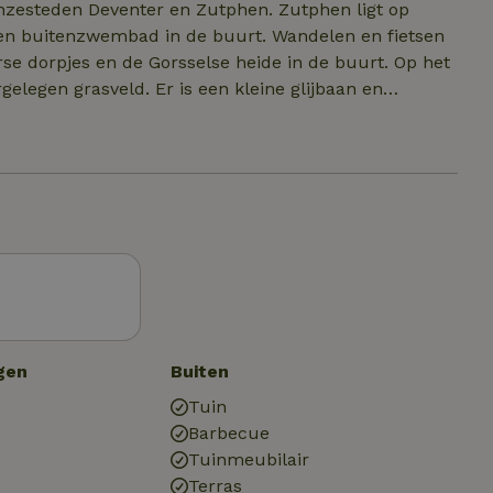
anzesteden Deventer en Zutphen. Zutphen ligt op
zwembad in de buurt. Wandelen en fietsen
 dorpjes en de Gorsselse heide in de buurt. Op het
gelegen grasveld. Er is een kleine glijbaan en
n loungebank, buitenzitje bbq en picknickbank
(opladen computer en telefoon mogelijk, fietsen en
ondwater uit kranen en douche. Drinkwater is niet
art verhuur.
)
gen
Buiten
Tuin
Barbecue
Tuinmeubilair
Terras