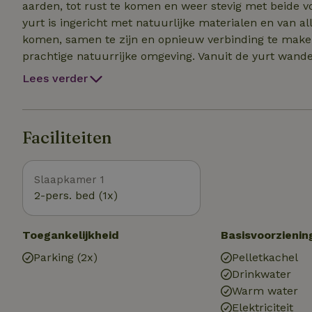
aarden, tot rust te komen en weer stevig met beide voeten op de gron
yurt is ingericht met natuurlijke materialen en van a
komen, samen te zijn en opnieuw verbinding te maken met jezelf en 
prachtige natuurrijke omgeving. Vanuit de yurt wande
wandelroutes door bossen, weilanden en langs de Es
Lees verder
Bossche Broek en de Vughtse Heide liggen dichtbij. Z
centrum van 's-Hertogenbosch, met haar historische b
korte afstand van het landgoed. Met uw eigen sup ee
Faciliteiten
Slaapkamer 1
2-pers. bed (1x)
Toegankelijkheid
Basisvoorzienin
Parking (2x)
Pelletkachel
Drinkwater
Warm water
Elektriciteit