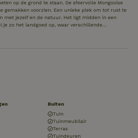
d te staan. De sfeervolle Mongoolse
lle gemakken voorzien. Een unieke plek om tot rust te
de natuur. Het ligt midden in een
l je zo het landgoed op, waar verschillende
sche Stroom lopen. Ook natuurgebieden zoals het
in in wat meer levendigheid? Het bourgondische
innenstad, restaurants en terrasjes, bevindt zich op
n hele leuke dagtocht vanaf het landgoed.
gen
Buiten
Tuin
Tuinmeubilair
Terras
Tuindeuren