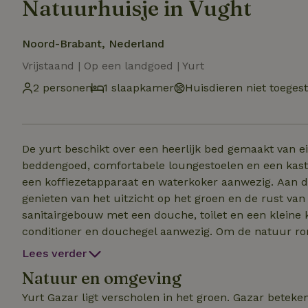
Natuurhuisje in Vught
Noord-Brabant, Nederland
Vrijstaand | Op een landgoed | Yurt
2 personen
1 slaapkamer
Huisdieren niet toeges
De yurt beschikt over een heerlijk bed gemaakt van e
beddengoed, comfortabele loungestoelen en een kast
een koffiezetapparaat en waterkoker aanwezig. Aan de zijkant van de yurt ligt een klein terras waar je kunt
genieten van het uitzicht op het groen en de rust van het landgoed. Naast de 
sanitairgebouw met een douche, toilet en een kleine k
conditioner en douchegel aanwezig. Om de natuur ro
uitsluitend de aanwezige of andere biologisch afbreekbare
Lees verder
kan vanaf 15u, uitchecken uiterlijk 11u. Op zondag is e
Natuur en omgeving
Yurt Gazar ligt verscholen in het groen. Gazar beteken