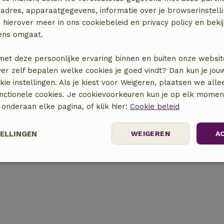
adres, apparaatgegevens, informatie over je browserinstelli
 hierover meer in ons cookiebeleid en privacy policy en beki
ens omgaat.
met deze persoonlijke ervaring binnen en buiten onze websit
ver zelf bepalen welke cookies je goed vindt? Dan kun je jo
okie instellingen. Als je kiest voor Weigeren, plaatsen we alle
locatie
unctionele cookies. Je cookievoorkeuren kun je op elk mome
) onderaan elke pagina, of klik hier:
Cookie beleid
TELLINGEN
WEIGEREN
A
Prestatie
Targeting
Functioneel