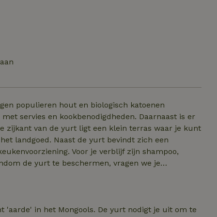
taan
igen populieren hout en biologisch katoenen
 met servies en kookbenodigdheden. Daarnaast is er
yurt bevindt zich een
eukenvoorziening. Voor je verblijf zijn shampoo,
ndom de yurt te beschermen, vragen we je
 verzorgingsproducten te gebruiken. Inchecken
en late uitcheck (18u) bij te boeken voor €50,-
t 'aarde' in het Mongools. De yurt nodigt je uit om te