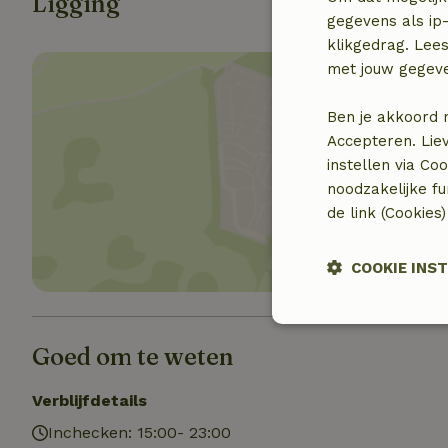
Ligging
gegevens als ip-
klikgedrag. Lees
met jouw gegev
Ben je akkoord 
Accepteren. Lie
instellen via Co
Toon 
noodzakelijke f
de link (Cookies
COOKIE INS
Strikt
noodzakelijk
Goed om te weten
Verblijfdetails
Inchecken: 15:00- 23:00