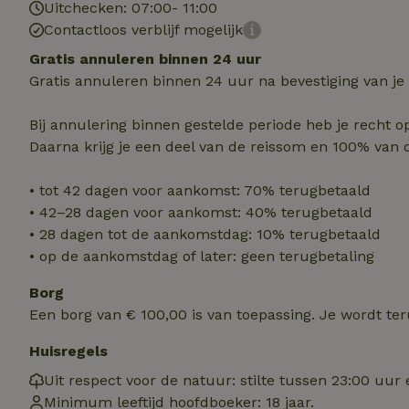
Uitchecken: 07:00- 11:00
Contactloos verblijf mogelijk
Strik
Gratis annuleren binnen 24 uur
Strikt noodzakelijk
Gratis annuleren binnen 24 uur na bevestiging van je
accountbeheer. De w
Naam
Bij annulering binnen gestelde periode heb je recht o
Daarna krijg je een deel van de reissom en 100% van 
_tt_enable_cookie
• tot 42 dagen voor aankomst: 70% terugbetaald
CookieScriptCons
• 42–28 dagen voor aankomst: 40% terugbetaald
• 28 dagen tot de aankomstdag: 10% terugbetaald
• op de aankomstdag of later: geen terugbetaling
sqzl_session_id
Borg
Een borg van € 100,00 is van toepassing. Je wordt te
_pinterest_ct_ua
Huisregels
Uit respect voor de natuur: stilte tussen 23:00 uur 
Minimum leeftijd hoofdboeker: 18 jaar.