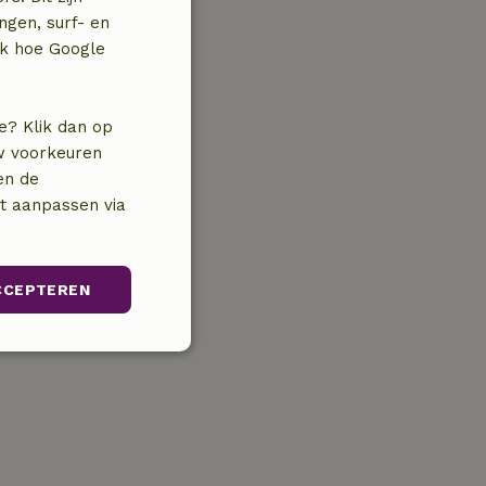
ngen, surf- en
jk hoe Google
e? Klik dan op
uw voorkeuren
en de
nt aanpassen via
CCEPTEREN
Niet-
geclassificeerd