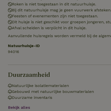
Naam
Naam
Naam
Roken is niet toegestaan in dit natuurhuisje.
sqzllocal
_nhft_booking-wi
Bij dit natuurhuisje mag je geen vuurwerk afsteken
Naam
_ttp
Feesten of evenementen zijn niet toegestaan.
_nhftconstraint_t
uid
Dit huisje is niet geschikt voor groepen jongeren, 
_nhftconstraint_h
Afval scheiden is verplicht in dit huisje.
_nhft_eu-rental-r
_nhftconstraint_
_ttp
Aanvullende huisregels worden vermeld bij de algeme
onboarding
_nhftconstraint_
nh_experiments
ttcsid_D3OACIBC
Natuurhuisje-ID
_nhft_translation
94016
_nhftconstraint_e
_ga
IDE
_nhftconstraint_r
FPAU
_nhft_wizard-en
Duurzaamheid
uet_vid
MUID
_nhft_house-relev
Natuurlijke isolatiematerialen
_ga_JRK1QL37RY
_nhftconstraint_
_nhft_search-gro
Gebouwd met natuurlijke bouwmaterialen
locations
_nhft_tourist-tax
Duurzame inventaris
_nhft_recently-vi
_nhftconstraint_t
Bekijk alles
_pin_unauth