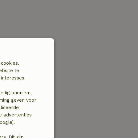
 cookies.
ebsite te
interesses.
ledig anoniem,
mming geven voor
liseerde
e advertenties
oogle).
. Dit zijn