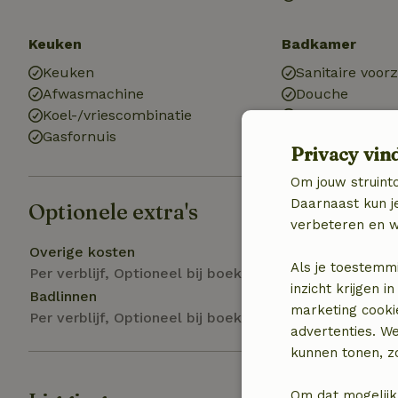
Keuken
Badkamer
Keuken
Sanitaire voor
Afwasmachine
Douche
Koel-/vriescombinatie
Toilet
Gasfornuis
Privacy vin
Om jouw struinto
Daarnaast kun je
Optionele extra's
verbeteren en w
Overige kosten
Als je toestemm
Per verblijf, Optioneel bij boeking
inzicht krijgen
Badlinnen
marketing cooki
Per verblijf, Optioneel bij boeking
advertenties. W
kunnen tonen, zo
Om dat mogelijk