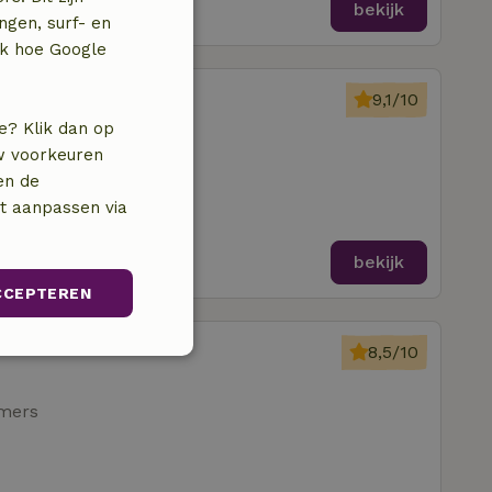
bekijk
ngen, surf- en
jk hoe Google
ijkerboor
9,1/10
e? Klik dan op
uw voorkeuren
kamers
en de
nt aanpassen via
bekijk
CCEPTEREN
eumel
8,5/10
Niet-
geclassificeerd
amers