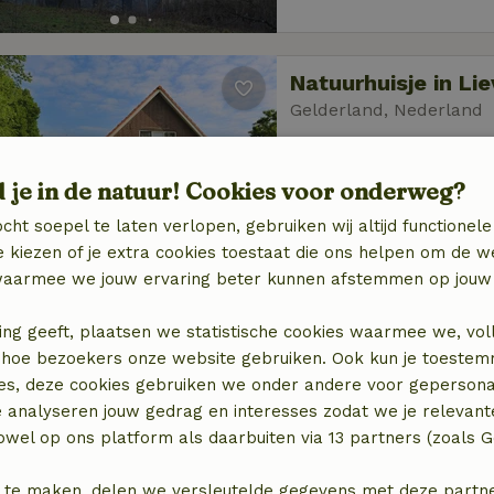
Natuurhuisje in Li
Gelderland, Nederland
10 personen
5 slaap
d je in de natuur! Cookies voor onderweg?
cht soepel te laten verlopen, gebruiken wij altijd functionele
 kiezen of je extra cookies toestaat die ons helpen om de w
aarmee we jouw ervaring beter kunnen afstemmen op jouw 
ing geeft, plaatsen we statistische cookies waarmee we, vol
Natuurhuisje in B
 in hoe bezoekers onze website gebruiken. Ook kun je toeste
Gelderland, Nederland
es, deze cookies gebruiken we onder andere voor gepersona
6 personen
2 slaa
e analyseren jouw gedrag en interesses zodat we je relevant
wel op ons platform als daarbuiten via 13 partners (zoals G
 te maken, delen we versleutelde gegevens met deze partners