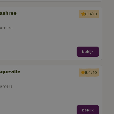
aasbree
8,9/10
kamers
bekijk
squeville
8,4/10
kamers
bekijk