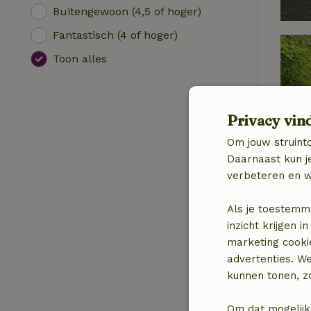
Buitengewoon (4,5 of hoger)
Fantastisch (4 of hoger)
Toon alles
Privacy vin
Om jouw struinto
Daarnaast kun je
verbeteren en w
Als je toestemm
inzicht krijgen
marketing cooki
advertenties. W
kunnen tonen, zo
Om dat mogelijk