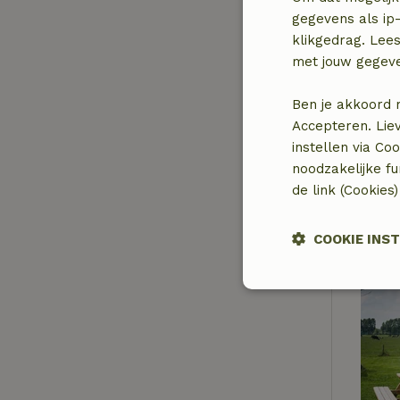
gegevens als ip-
klikgedrag. Lees
met jouw gegev
Ben je akkoord 
Accepteren. Lie
instellen via Co
noodzakelijke f
de link (Cookies
COOKIE INS
Strikt
noodzakelijk