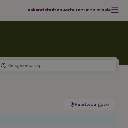
Vakantiehuizen
Verhuren
Onze missie
Kaartweergave