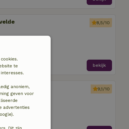
evelde
8,5/10
kamers
 cookies.
bekijk
ebsite te
interesses.
ledig anoniem,
eekbergen
9,1/10
mming geven voor
liseerde
pkamers
e advertenties
oogle).
. Dit zijn