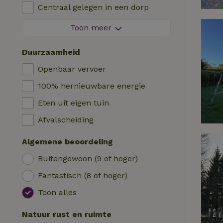
Kinderstoel
Centraal gelegen in een dorp
Logies
Kinderbed
Aan de rand van een dorp
Toon meer
Pipowagen
Bad
Op een eiland
Cabin
Duurzaamheid
Auto laadpaal
Safaritent
Openbaar vervoer
Zwembad (gemeenschappelijk)
Kampeerplek
100% hernieuwbare energie
Rolstoel toegankelijk
Yurt
Eten uit eigen tuin
Zwembad (privé)
Boot
Afvalscheiding
Boomhut
Algemene beoordeling
Wikkelhuisje
Buitengewoon (9 of hoger)
Fantastisch (8 of hoger)
Toon alles
Natuur rust en ruimte