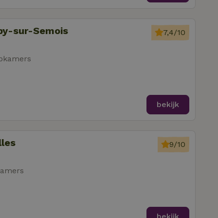
uby-sur-Semois
7,4/10
apkamers
bekijk
lles
9/10
kamers
bekijk