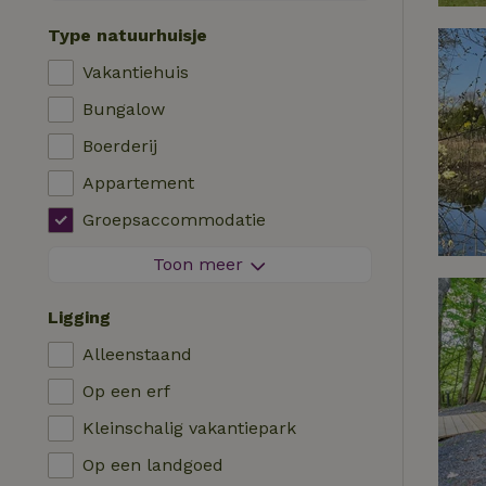
Contactloos verblijf
Type natuurhuisje
Direct boekbaar
Vakantiehuis
Wasmachine
Bungalow
Afwasmachine
Boerderij
Tuinmeubilair
Appartement
Internettoegang (WiFi)
Groepsaccommodatie
Koel-/vriescombinatie
Tiny house
Toon meer
Tuin
B&B
Tv
Ligging
Landhuis
Internet
Alleenstaand
Chalet
Oven
Op een erf
Villa
Barbecue
Kleinschalig vakantiepark
Glamping
Verwarming (CV)
Op een landgoed
Blokhut