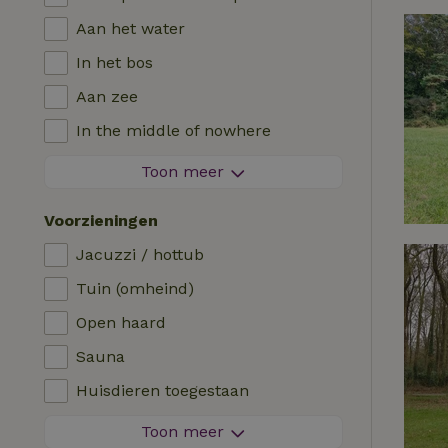
Aan het water
In het bos
Aan zee
In the middle of nowhere
Tussen de velden
Toon meer
Met uitzicht
Voorzieningen
In de polder
Jacuzzi / hottub
In de bergen
Tuin (omheind)
Helemaal alleen
Open haard
In een boomgaard
Sauna
Viswater in de buurt
Huisdieren toegestaan
Vuurwerkvrije omgeving
Toon meer