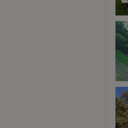
Strik
Strikt noodzakelijk
accountbeheer. De w
Naam
_tt_enable_cookie
CookieScriptCons
sqzl_session_id
_pinterest_ct_ua