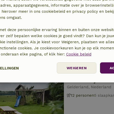
adres, apparaatgegevens, informatie over je browserinstelli
 hierover meer in ons cookiebeleid en privacy policy en beki
ens omgaat.
Natuurhuisje in Sp
Drenthe, Nederland
met deze persoonlijke ervaring binnen en buiten onze websit
ver zelf bepalen welke cookies je goed vindt? Dan kun je jo
10 personen
5 slaap
okie instellingen. Als je kiest voor Weigeren, plaatsen we alle
unctionele cookies. Je cookievoorkeuren kun je op elk mome
) onderaan elke pagina, of klik hier:
Cookie beleid
TELLINGEN
WEIGEREN
A
Natuurhuisje in Dr
Prestatie
Targeting
Functioneel
Gelderland, Nederland
12 personen
5 slaapk