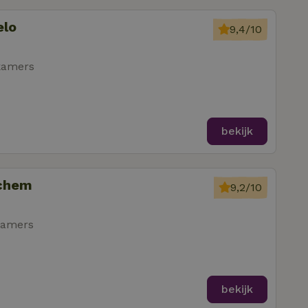
elo
9,4/10
kamers
bekijk
ochem
9,2/10
kamers
bekijk