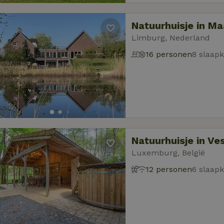
Natuurhuisje in M
Limburg, Nederland
16 personen
8 slaap
Natuurhuisje in Ve
Luxemburg, België
12 personen
6 slaap