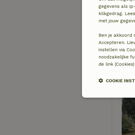
gegevens als ip-
klikgedrag. Lees
met jouw gegev
Ben je akkoord 
Accepteren. Lie
instellen via Co
noodzakelijke f
de link (Cookies
COOKIE INS
Strikt
noodzakelijk