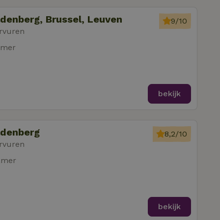
ldenberg, Brussel, Leuven
9/10
rvuren
amer
bekijk
ldenberg
8,2/10
rvuren
amer
bekijk