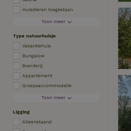
Viswater in de buurt
Huisdieren toegestaan
Vuurwerkvrije omgeving
Toon meer
Contactloos verblijf
Type natuurhuisje
Direct boekbaar
Vakantiehuis
Wasmachine
Bungalow
Afwasmachine
Boerderij
Tuinmeubilair
Appartement
Internettoegang (WiFi)
Groepsaccommodatie
Koel-/vriescombinatie
Tiny house
Toon meer
Tuin
B&B
Tv
Ligging
Landhuis
Internet
Alleenstaand
Chalet
Oven