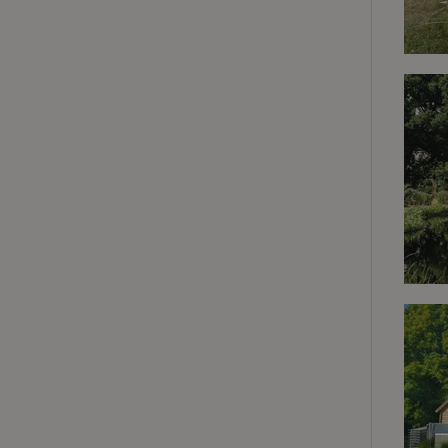
Strik
Strikt noodzakelijk
accountbeheer. De w
Naam
_tt_enable_cookie
CookieScriptCons
sqzl_session_id
_pinterest_ct_ua