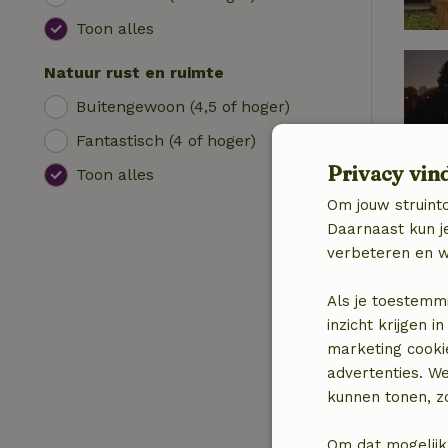
Toon alles
Natuur rust en ruimte
Buitengewoon (4,5 of hoger)
Fantastisch (4 of hoger)
Privacy vin
Toon alles
Om jouw struinto
Daarnaast kun je
verbeteren en w
Als je toestemm
inzicht krijgen
marketing cooki
advertenties. W
kunnen tonen, zo
Om dat mogelijk