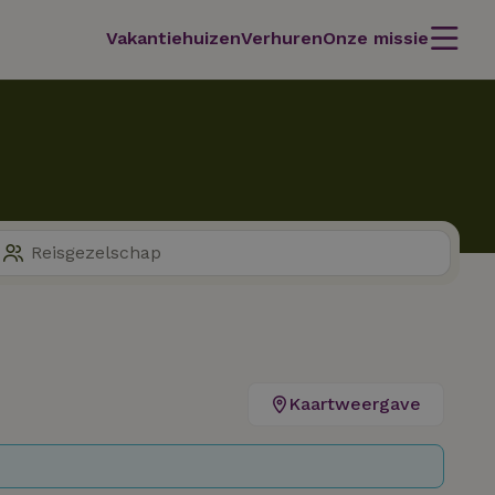
Vakantiehuizen
Verhuren
Onze missie
Kaartweergave