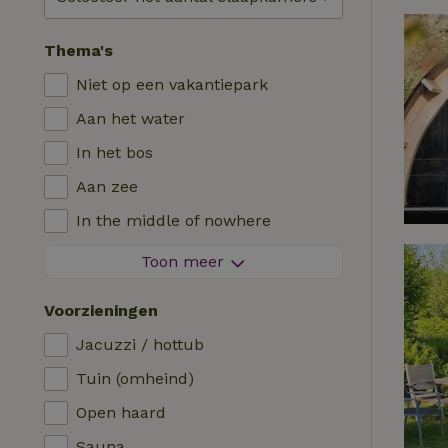
Thema's
Niet op een vakantiepark
Aan het water
In het bos
Aan zee
In the middle of nowhere
Tussen de velden
Toon meer
Met uitzicht
Voorzieningen
In de polder
Jacuzzi / hottub
In de bergen
Tuin (omheind)
Helemaal alleen
Open haard
In een boomgaard
Sauna