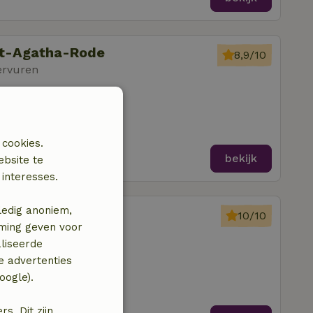
int-Agatha-Rode
8,9/10
ervuren
mer
 cookies.
bekijk
ebsite te
interesses.
ledig anoniem,
rimbergen
10/10
mming geven voor
ervuren
liseerde
amer
e advertenties
oogle).
. Dit zijn