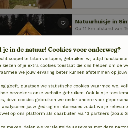
Natuurhuisje in S
Op 11 km afstand van T
3 personen
1 slaapka
d je in de natuur! Cookies voor onderweg?
cht soepel te laten verlopen, gebruiken wij altijd functionele
 kiezen of je extra cookies toestaat die ons helpen om de w
aarmee we jouw ervaring beter kunnen afstemmen op jouw 
ing geeft, plaatsen we statistische cookies waarmee we, vol
Natuurhuisje in G
 in hoe bezoekers onze website gebruiken. Ook kun je toeste
Op 15 km afstand van T
es, deze cookies gebruiken we onder andere voor gepersona
2 personen
1 slaapk
e analyseren jouw gedrag en interesses zodat we je relevant
wel op ons platform als daarbuiten via 13 partners (zoals G
 te maken, delen we versleutelde gegevens met deze partners