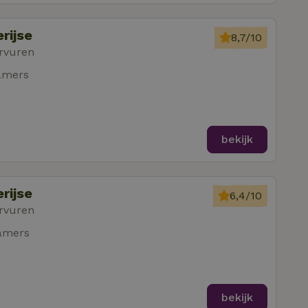
rijse
8,7/10
rvuren
amers
bekijk
rijse
6,4/10
rvuren
amers
bekijk