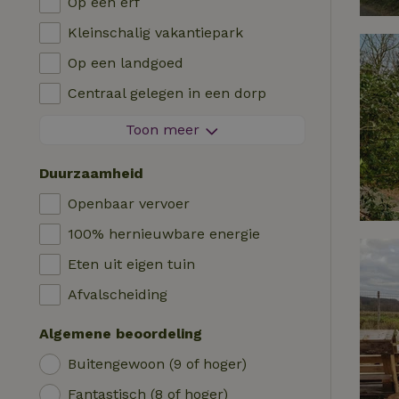
Op een erf
Villa
Barbecue
Kleinschalig vakantiepark
Glamping
Verwarming (CV)
Op een landgoed
Blokhut
Kinderstoel
Centraal gelegen in een dorp
Logies
Kinderbed
Aan de rand van een dorp
Toon meer
Pipowagen
Bad
Op een eiland
Cabin
Duurzaamheid
Auto laadpaal
Safaritent
Openbaar vervoer
Zwembad (gemeenschappelijk)
Kampeerplek
100% hernieuwbare energie
Rolstoel toegankelijk
Yurt
Eten uit eigen tuin
Zwembad (privé)
Boot
Afvalscheiding
Boomhut
Algemene beoordeling
Wikkelhuisje
Buitengewoon (9 of hoger)
Fantastisch (8 of hoger)