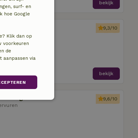
bekijk
ngen, surf- en
jk hoe Google
rimbergen
9,3/10
ervuren
e? Klik dan op
uw voorkeuren
amer
en de
nt aanpassen via
bekijk
CCEPTEREN
lsemberg
9,6/10
Niet-
ervuren
geclassificeerd