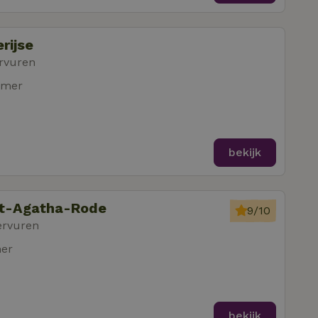
rijse
rvuren
amer
bekijk
int-Agatha-Rode
9/10
ervuren
mer
bekijk