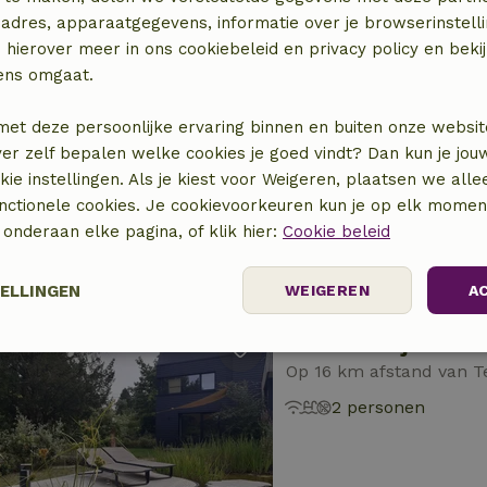
adres, apparaatgegevens, informatie over je browserinstelli
 hierover meer in ons cookiebeleid en privacy policy en beki
ens omgaat.
Natuurhuisje in G
Op 15 km afstand van T
met deze persoonlijke ervaring binnen en buiten onze websit
ver zelf bepalen welke cookies je goed vindt? Dan kun je jo
2 personen
1 slaapk
okie instellingen. Als je kiest voor Weigeren, plaatsen we alle
unctionele cookies. Je cookievoorkeuren kun je op elk mome
) onderaan elke pagina, of klik hier:
Cookie beleid
TELLINGEN
WEIGEREN
A
Natuurhuisje in A
Prestatie
Targeting
Functioneel
Op 16 km afstand van T
2 personen