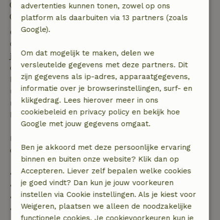
Uitchecken: 07:00- 11:00
advertenties kunnen tonen, zowel op ons
Contactloos verblijf mogelijk
platform als daarbuiten via 13 partners (zoals
Google).
Gratis annuleren binnen 7 dagen
Gratis annuleren binnen 7 dagen na bevestiging van
Om dat mogelijk te maken, delen we
je boeking, bij een boekingsaanvraag meer dan 28
versleutelde gegevens met deze partners. Dit
dagen voor aanvang. Bij een boeking met aanvang
zijn gegevens als ip-adres, apparaatgegevens,
binnen 28 dagen geldt gratis annuleren binnen 24
informatie over je browserinstellingen, surf- en
uur. Bij annulering binnen gestelde periode heb je
klikgedrag. Lees hierover meer in ons
recht op volledige terugbetaling van het
cookiebeleid en privacy policy en bekijk hoe
boekingsbedrag.
Google met jouw gegevens omgaat.
Daarna krijg je een deel van de reissom en 100% van
Ben je akkoord met deze persoonlijke ervaring
de borg terugbetaald:
binnen en buiten onze website? Klik dan op
Accepteren. Liever zelf bepalen welke cookies
• tot 42 dagen voor aankomst: 70% terugbetaald
je goed vindt? Dan kun je jouw voorkeuren
• 42–28 dagen voor aankomst: 40% terugbetaald
instellen via Cookie instellingen. Als je kiest voor
• 28 dagen tot de aankomstdag: 10% terugbetaald
Weigeren, plaatsen we alleen de noodzakelijke
• op de aankomstdag of later: geen terugbetaling
functionele cookies. Je cookievoorkeuren kun je