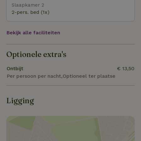
Slaapkamer 2
waar het zalig fietsen is.
2-pers. bed (1x)
Bekijk alle faciliteiten
Optionele extra's
Ontbijt
€ 13,50
Per persoon per nacht,Optioneel ter plaatse
Ligging