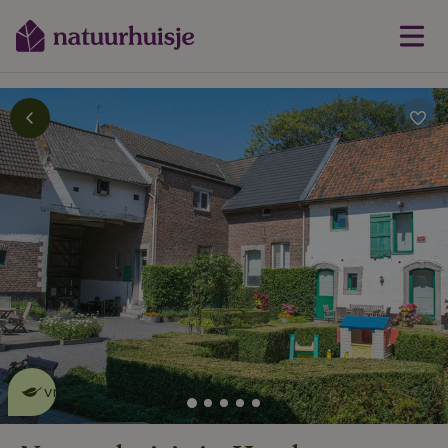
Dit natuurhuisje is eco-
vriendelijk
lees meer