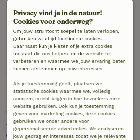
luxe, comfortabel, goede bedden, makkelijk te
onderhouden en er is ruimte genoeg.
Privacy vind je in de natuur!
De eigenaars zijn vriendelijk en gastvrij.
Cookies voor onderweg?
Een aanrader voor fietsers en wandelaars.
Natuur, rust & ruimte: 5
/5
Om jouw struintocht soepel te laten verlopen,
De omgeving is prachtig, weids tussen de
gebruiken wij altijd functionele cookies.
maisvelden en de akkers met mooie fietspaden.
Daarnaast kun je kiezen of je extra cookies
Op 2,5 km afstand heb je de winkels.
toestaat die ons helpen om de website te
Op ongeveer 10 á 15 km vind je bossen en heide.
verbeteren en waarmee we jouw ervaring beter
Voor elk wat wils.
kunnen afstemmen op jouw interesses.
Als je toestemming geeft, plaatsen we
Bekijk alle 35 beoordelingen
statistische cookies waarmee we, volledig
anoniem, inzicht krijgen in hoe bezoekers onze
website gebruiken. Ook kun je toestemming
Goed om te weten
geven voor marketing cookies, deze cookies
gebruiken we onder andere voor
Verblijfdetails
gepersonaliseerde advertenties. We analyseren
Inchecken: 16:30- 21:00
jouw gedrag en interesses zodat we je relevante