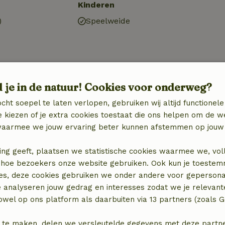
Kinderen
)
Speelweide
kt)
d je in de natuur! Cookies voor onderweg?
cht soepel te laten verlopen, gebruiken wij altijd functionele
 kiezen of je extra cookies toestaat die ons helpen om de w
aarmee we jouw ervaring beter kunnen afstemmen op jouw 
ing geeft, plaatsen we statistische cookies waarmee we, vol
 in hoe bezoekers onze website gebruiken. Ook kun je toeste
es, deze cookies gebruiken we onder andere voor gepersona
e analyseren jouw gedrag en interesses zodat we je relevant
€ 12,50
wel op ons platform als daarbuiten via 13 partners (zoals G
€ 7,50
 te maken, delen we versleutelde gegevens met deze partners