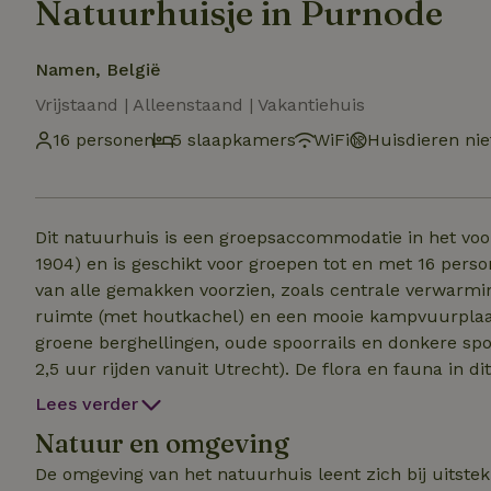
Natuurhuisje in Purnode
Namen, België
Vrijstaand | Alleenstaand | Vakantiehuis
16 personen
5 slaapkamers
WiFi
Huisdieren nie
Dit natuurhuis is een groepsaccommodatie in het vo
1904) en is geschikt voor groepen tot en met 16 pers
van alle gemakken voorzien, zoals centrale verwarming
ruimte (met houtkachel) en een mooie kampvuurplaat
groene berghellingen, oude spoorrails en donkere sp
2,5 uur rijden vanuit Utrecht). De flora en fauna in di
zijn er regelmatig everzwijnen, herten en vossen te zi
Lees verder
deze accommodatie alleen boekt als je de lokale ove
Natuur en omgeving
bijvoorbeeld de maximale groepsgrootte of goedgekeu
De omgeving van het natuurhuis leent zich bij uitstek 