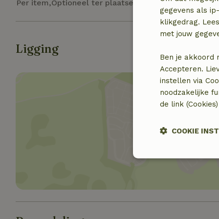
Per item,Optioneel ter plaatse
gegevens als ip-
klikgedrag. Lees
met jouw gegev
Ligging
Ben je akkoord 
Accepteren. Lie
instellen via Co
noodzakelijke f
de link (Cookies
Toon 
COOKIE INS
Strikt
noodzakelijk