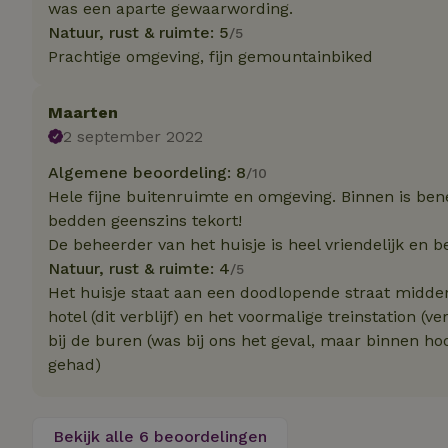
Naam
Naam
was een aparte gewaarwording.
Naam
Natuur, rust & ruimte: 5
/5
sqzllocal
_nhft_booking-wi
Naam
_ttp
Prachtige omgeving, fijn gemountainbiked
_nhftconstraint_t
uid
_nhftconstraint_h
Maarten
_nhft_eu-rental-r
_nhftconstraint_
2 september 2022
_ttp
onboarding
_nhftconstraint_
Algemene beoordeling: 8
/10
nh_experiments
ttcsid_D3OACIBC
_nhft_translation
Hele fijne buitenruimte en omgeving. Binnen is be
_nhftconstraint_e
bedden geenszins tekort!
_ga
IDE
_nhftconstraint_r
De beheerder van het huisje is heel vriendelijk en 
FPAU
Natuur, rust & ruimte: 4
_nhft_wizard-en
/5
Het huisje staat aan een doodlopende straat midden
uet_vid
hotel (dit verblijf) en het voormalige treinstation (
MUID
_nhft_house-relev
bij de buren (was bij ons het geval, maar binnen ho
_ga_JRK1QL37RY
_nhftconstraint_
_nhft_search-gro
gehad)
locations
_nhft_tourist-tax
_nhft_recently-vi
_nhftconstraint_t
Bekijk alle 6 beoordelingen
_pin_unauth