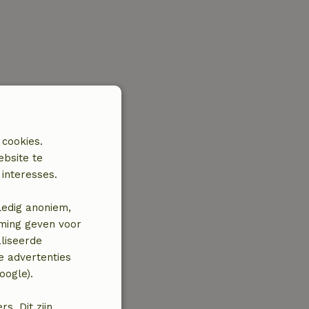
 cookies.
ebsite te
interesses.
ledig anoniem,
mming geven voor
liseerde
e advertenties
oogle).
. Dit zijn