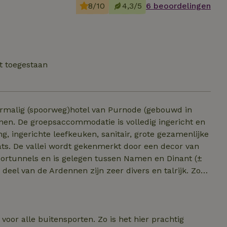
8/10
4,3/5
6 beoordelingen
t toegestaan
ormalig (spoorweg)hotel van Purnode (gebouwd in
onen. De groepsaccommodatie is volledig ingericht en
, ingerichte leefkeuken, sanitair, grote gezamenlijke
s. De vallei wordt gekenmerkt door een decor van
oortunnels en is gelegen tussen Namen en Dinant (±
t deel van de Ardennen zijn zeer divers en talrijk. Zo
en. LET OP: Zorg er i.v.m. het coronavirus voor dat je
rheidsmaatregelen van de bestemming opvolgt, zoals
rde reisdoelen.
voor alle buitensporten. Zo is het hier prachtig