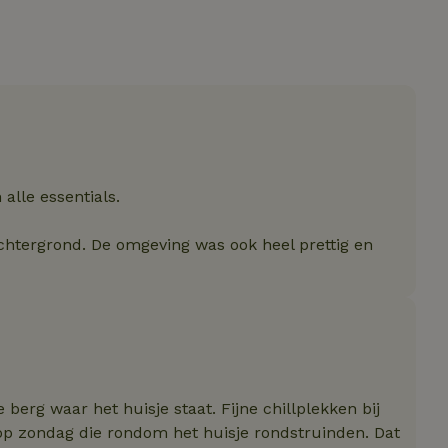
t noodzakelijk
Prestatie
Targeting
Functioneel
Niet-geclassif
e cookies maken de kernfunctionaliteiten van de website mogelijk, zoals gebru
ebsite kan niet goed worden gebruikt zonder de strikt noodzakelijke cookies.
Aanbieder
/
Vervaldatum
Omschrijving
Domein
.natuurhuisje.nl
2 maanden
Deze cookie wordt gebruikt om de vo
4 weken
gebruiker met betrekking tot het gebr
de website te onthouden.
alle essentials.
ent
CookieScript
4 weken 2
Deze cookie wordt gebruikt door de C
.natuurhuisje.nl
dagen
service om de cookievoorkeuren van 
chtergrond. De omgeving was ook heel prettig en
onthouden. De cookie-banner van Coo
noodzakelijk om correct te werken.
.natuurhuisje.nl
29 minuten
Dit cookie wordt gebruikt om een gebr
53
onderhouden door de webserver, waa
seconden
consistente en efficiënte gebruikerse
bieden tijdens paginabezoeken en sess
Google Privacy Policy
Pinterest Inc.
1 jaar
Deze cookie wordt geplaatst in relatie 
.ct.pinterest.com
Marketing
berg waar het huisje staat. Fijne chillplekken bij
 op zondag die rondom het huisje rondstruinden. Dat