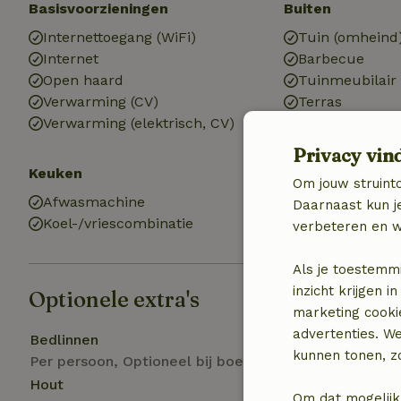
Basisvoorzieningen
Buiten
Internettoegang (WiFi)
Tuin (omheind
Internet
Barbecue
Open haard
Tuinmeubilair
Verwarming (CV)
Terras
Verwarming (elektrisch, CV)
Terras (overde
Privacy vin
Keuken
Om jouw struinto
Afwasmachine
Daarnaast kun je
Koel-/vriescombinatie
verbeteren en w
Als je toestemm
inzicht krijgen
Optionele extra's
marketing cooki
advertenties. W
Bedlinnen
kunnen tonen, zo
Per persoon, Optioneel bij boeking
Hout
Om dat mogelijk