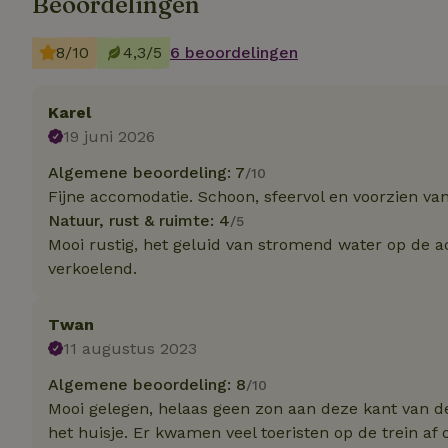
Beoordelingen
Strik
8/10
4,3/5
6 beoordelingen
Strikt noodzakelijk
accountbeheer. De w
Karel
Naam
19 juni 2026
_tt_enable_cookie
Algemene beoordeling: 7
/10
Fijne accomodatie. Schoon, sfeervol en voorzien van 
Natuur, rust & ruimte: 4
/5
CookieScriptCons
Mooi rustig, het geluid van stromend water op de a
verkoelend.
sqzl_session_id
Twan
11 augustus 2023
_pinterest_ct_ua
Algemene beoordeling: 8
/10
Mooi gelegen, helaas geen zon aan deze kant van de 
het huisje. Er kwamen veel toeristen op de trein af