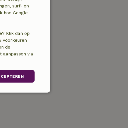
ngen, surf- en
jk hoe Google
e? Klik dan op
uw voorkeuren
en de
nt aanpassen via
CCEPTEREN
Niet-
geclassificeerd