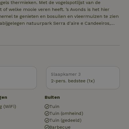
ogels thermieken. Met de vogelspotlijst van de
 of welke mooie veren heeft. ’s Avonds is het hier
el te genieten en bosuilen en vleermuizen te zien
abijgelegen natuurpark Serra d'aire e Candeeiros,
ootste kurkeikenbos van Portugal, Mata das Mestras,
eden, van fietsen tot (bodyboard)surfen. Verder is het
sstijl een aanrader, evenals het park Buddha Eden
t Dinosaurus attractiepark in Lourinha slechts 40
Slaapkamer 3
)
2-pers. bedstee (1x)
gen
Buiten
g (WiFi)
Tuin
Tuin (omheind)
Tuin (gedeeld)
Barbecue