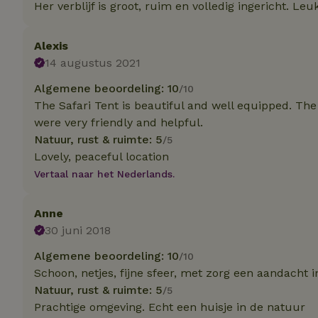
Naam
Naam
Her verblijf is groot, ruim en volledig ingericht. Le
Naam
sqzllocal
_nhft_booking-wi
Naam
_ttp
Alexis
_nhftconstraint_t
uid
14 augustus 2021
_nhftconstraint_h
_nhft_eu-rental-r
Algemene beoordeling: 10
/10
_nhftconstraint_
_ttp
The Safari Tent is beautiful and well equipped. The
onboarding
_nhftconstraint_
were very friendly and helpful.
nh_experiments
ttcsid_D3OACIBC
_nhft_translation
Natuur, rust & ruimte: 5
/5
_nhftconstraint_e
Lovely, peaceful location
_ga
IDE
_nhftconstraint_r
Vertaal naar het Nederlands.
FPAU
_nhft_wizard-en
uet_vid
Anne
30 juni 2018
MUID
_nhft_house-relev
_ga_JRK1QL37RY
_nhftconstraint_
Algemene beoordeling: 10
/10
_nhft_search-gro
locations
Schoon, netjes, fijne sfeer, met zorg een aandacht i
_nhft_tourist-tax
Natuur, rust & ruimte: 5
/5
_nhft_recently-vi
_nhftconstraint_t
Prachtige omgeving. Echt een huisje in de natuur
_pin_unauth