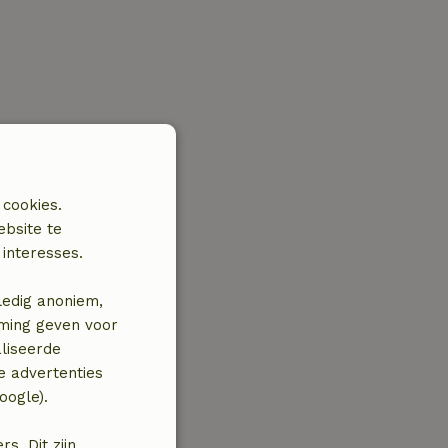
 cookies.
ebsite te
interesses.
ledig anoniem,
mming geven voor
liseerde
e advertenties
oogle).
. Dit zijn