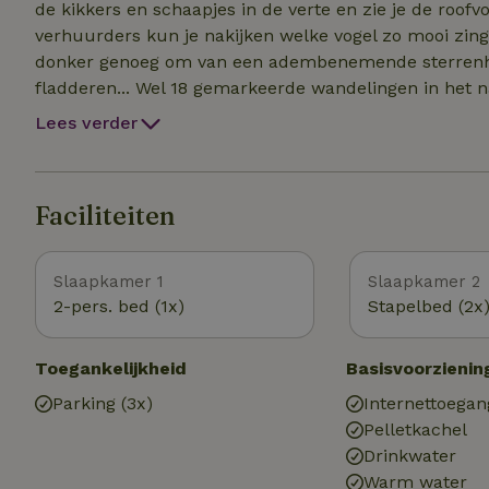
de kikkers en schaapjes in de verte en zie je de roofv
verhuurders kun je nakijken welke vogel zo mooi zingt
donker genoeg om van een adembenemende sterrenhem
fladderen... Wel 18 gemarkeerde wandelingen in het n
mooie zandstranden op 20 minuten afstand en het gr
Lees verder
vrijwel direct voor de deur. Veel buitensportmogelijkh
stadspark van Caldas da Rainha in Engelse landschap
(grootste Europese Oosterse tuin in Bombarral) en he
Faciliteiten
minuten bij het natuurhuisje vandaan.
Slaapkamer 1
Slaapkamer 2
2-pers. bed (1x)
Stapelbed (2x
Toegankelijkheid
Basisvoorzienin
Parking (3x)
Internettoegan
Pelletkachel
Drinkwater
Warm water