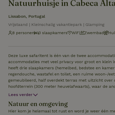
Natuurhuisje in Cabeca Alt
Lissabon, Portugal
Vrijstaand | Kleinschalig vakantiepark | Glamping
8 personen
3 slaapkamers
WiFi
Zwembad
Hui
Deze luxe safaritent is één van de twee accommodatie
accommodaties met veel privacy voor groot en klein i
heeft drie slaapkamers (hemelbed, bedstee en kame
regendouche, wastafel en toilet, een ruime woon-/ee
gemeubileerd, half overdekt terras met uitzicht over
hoofdterrein (300 meter heuvelafwaarts), waar de and
speelveld met buitenspeelgoed, trampoline, speelpl
Lees verder
zwembad. In de zomerperiode wordt een indonesische 
Natuur en omgeving
gezellige, voordelige, traditionele Portugese restaura
slechts 20 minuten rijden.
Hier kom je helemaal tot rust en word je weer één met 