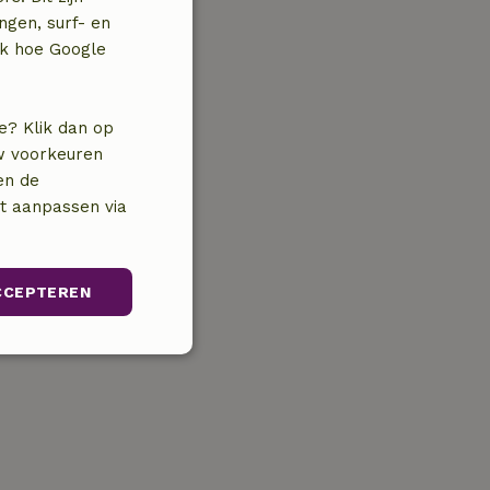
ngen, surf- en
jk hoe Google
e? Klik dan op
uw voorkeuren
en de
nt aanpassen via
CCEPTEREN
Niet-
geclassificeerd