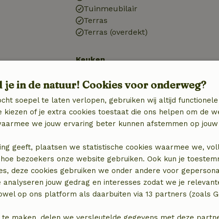
Tuinmeubilair
Terras
Terras (overdekt)
Keuken
n
Keuken
d je in de natuur! Cookies voor onderweg?
Koel-/vriescombinatie
Gasfornuis
cht soepel te laten verlopen, gebruiken wij altijd functionele
 kiezen of je extra cookies toestaat die ons helpen om de w
aarmee we jouw ervaring beter kunnen afstemmen op jouw 
ing geeft, plaatsen we statistische cookies waarmee we, vol
 in hoe bezoekers onze website gebruiken. Ook kun je toeste
elijk)
es, deze cookies gebruiken we onder andere voor gepersona
e analyseren jouw gedrag en interesses zodat we je relevant
wel op ons platform als daarbuiten via 13 partners (zoals G
 te maken, delen we versleutelde gegevens met deze partners