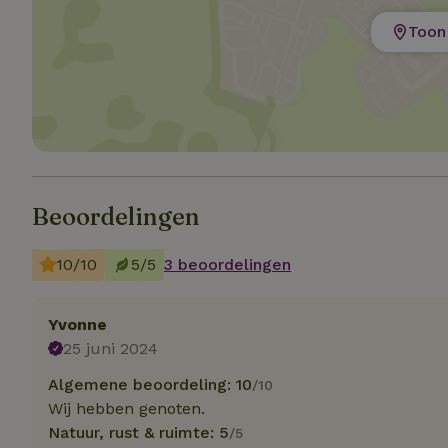
Toon 
Strik
Strikt noodzakelijk
accountbeheer. De w
Naam
_tt_enable_cookie
Beoordelingen
CookieScriptCons
10/10
5/5
3 beoordelingen
sqzl_session_id
Yvonne
25 juni 2024
_pinterest_ct_ua
Algemene beoordeling: 10
/10
Wij hebben genoten.
Natuur, rust & ruimte: 5
/5