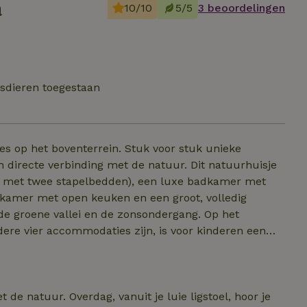
a
10/10
5/5
3 beoordelingen
sdieren toegestaan
s op het boventerrein. Stuk voor stuk unieke
n directe verbinding met de natuur. Dit natuurhuisje
r met twee stapelbedden), een luxe badkamer met
tkamer met open keuken en een groot, volledig
 de groene vallei en de zonsondergang. Op het
ere vier accommodaties zijn, is voor kinderen een
ek voor tieners, een boomhut en het verwarmde
avond georganiseerd. In de buurt zijn er ook
nts en om een terrasje te pakken aan het strand, dat is
de natuur. Overdag, vanuit je luie ligstoel, hoor je