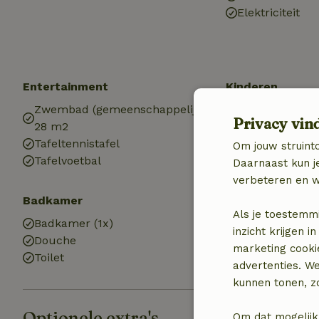
Elektriciteit
Entertainment
Kinderen
Zwembad (gemeenschappelijk)
Speeltoestelle
Privacy vin
28 m2
Speelweide
Tafeltennistafel
Trampoline
Om jouw struinto
Tafelvoetbal
Daarnaast kun je
verbeteren en w
Badkamer
Wasserij
Als je toestemm
Badkamer (1x)
Wasmachine
inzicht krijgen
Douche
(gemeenschapp
marketing cooki
Toilet
advertenties. W
kunnen tonen, zo
Optionele extra's
Om dat mogelijk