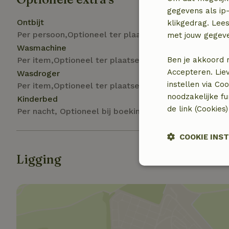
gegevens als ip-
Ontbijt
klikgedrag. Lees
Per persoon,Optioneel ter plaatse
met jouw gegev
Wasmachine
Per item,Optioneel ter plaatse
Ben je akkoord 
Accepteren. Lie
Wasdroger
instellen via Co
Per item,Optioneel ter plaatse
noodzakelijke f
Kinderbed
de link (Cookies
Per nacht, Optioneel bij boeking
COOKIE INS
Ligging
Strikt
noodzakelijk