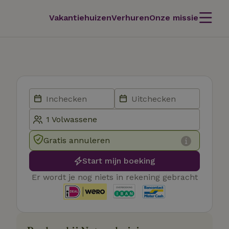
Vakantiehuizen
Verhuren
Onze missie
Gratis annuleren
Start mijn boeking
Er wordt je nog niets in rekening gebracht