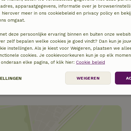
adres, apparaatgegevens, informatie over je browserinstelli
€ 7,50
 hierover meer in ons cookiebeleid en privacy policy en beki
ens omgaat.
€ 5,00
met deze persoonlijke ervaring binnen en buiten onze websit
ver zelf bepalen welke cookies je goed vindt? Dan kun je jo
€ 5,00
okie instellingen. Als je kiest voor Weigeren, plaatsen we alle
unctionele cookies. Je cookievoorkeuren kun je op elk mome
€ 5,00
) onderaan elke pagina, of klik hier:
Cookie beleid
TELLINGEN
WEIGEREN
A
Prestatie
Targeting
Functioneel