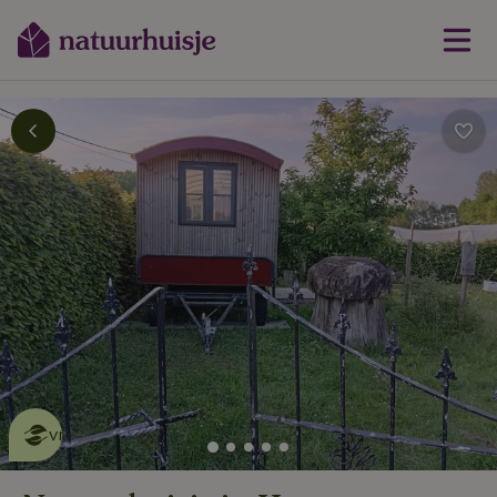
Dit natuurhuisje is eco-
vriendelijk
lees meer