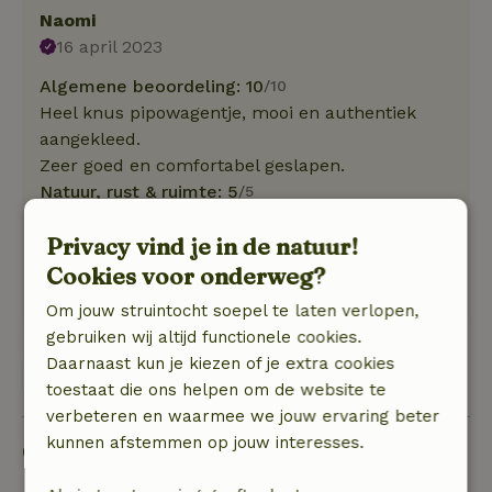
Naomi
16 april 2023
Algemene beoordeling: 10
/10
Heel knus pipowagentje, mooi en authentiek
aangekleed.
Zeer goed en comfortabel geslapen.
Natuur, rust & ruimte: 5
/5
Lekker vertoeven op het platteland.
Privacy vind je in de natuur!
Rustige omgeving met een mooie tuin en
uitzicht op de nabije akkers met een prachtige
Cookies voor onderweg?
zonsondergang
Om jouw struintocht soepel te laten verlopen,
gebruiken wij altijd functionele cookies.
Daarnaast kun je kiezen of je extra cookies
Bekijk alle 2 beoordelingen
toestaat die ons helpen om de website te
verbeteren en waarmee we jouw ervaring beter
kunnen afstemmen op jouw interesses.
Goed om te weten