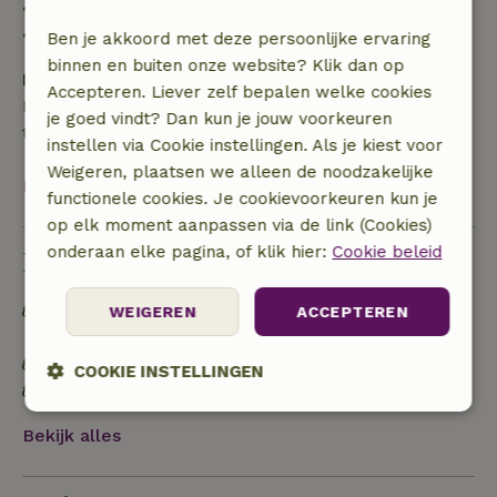
• 28 dagen tot de aankomstdag: 10% terugbetaald
• op de aankomstdag of later: geen terugbetaling
Ben je akkoord met deze persoonlijke ervaring
binnen en buiten onze website? Klik dan op
Borg
Accepteren. Liever zelf bepalen welke cookies
Een borg van € 100,00 is van toepassing. Je wordt
je goed vindt? Dan kun je jouw voorkeuren
terugbetaald na het uitchecken.
instellen via Cookie instellingen. Als je kiest voor
Weigeren, plaatsen we alleen de noodzakelijke
Bekijk alles
functionele cookies. Je cookievoorkeuren kun je
op elk moment aanpassen via de link (Cookies)
onderaan elke pagina, of klik hier:
Cookie beleid
Duurzaamheid
Off grid of voorzien van 100% hernieuwbare
WEIGEREN
ACCEPTEREN
energie
Natuurlijke isolatiematerialen
COOKIE INSTELLINGEN
Gebouwd met natuurlijke bouwmaterialen
Strikt
Prestatie
Targeting
Bekijk alles
noodzakelijk