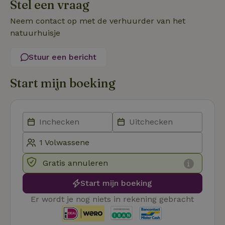
Stel een vraag
Functioneel
Niet-geclassificeerd
Neem contact op met de verhuurder van het
natuurhuisje
Stuur een bericht
Start mijn boeking
Strikt noodzakelijk
Prestatie
Targeting
Functioneel
Niet-geclassificeerd
Strikt noodzakelijke cookies maken de kernfunctionaliteiten
van de website mogelijk, zoals gebruikersaanmelding en
accountbeheer. De website kan niet goed worden gebruikt
zonder de strikt noodzakelijke cookies.
Aanbieder
/
Naam
Vervaldatum
Omschrij
Gratis annuleren
Domein
_tt_enable_cookie
.natuurhuisje.nl
2 maanden
Deze coo
Start mijn boeking
4 weken
gebruikt
voorkeur
Er wordt je nog niets in rekening gebracht
gebruike
betrekkin
gebruik v
op de web