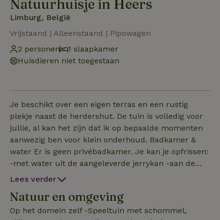
Natuurhuisje in Heers
Limburg, België
Vrijstaand | Alleenstaand | Pipowagen
2 personen
1 slaapkamer
Huisdieren niet toegestaan
Je beschikt over een eigen terras en een rustig
plekje naast de herdershut. De tuin is volledig voor
jullie, al kan het zijn dat ik op bepaalde momenten
aanwezig ben voor klein onderhoud. Badkamer &
water Er is geen privébadkamer. Je kan je opfrissen:
-met water uit de aangeleverde jerrykan -aan de
lavabo in de buitenkeuken -of onder de
Lees verder
buitendouche met warm water In de tuin vind je
Natuur en omgeving
altijd een fijn plekje: -aan het kampvuur -onder de
wilgentipi -bij de dierenweide -aan de overdekte
Op het domein zelf -Speeltuin met schommel,