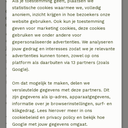
Als je toestemming geeft, plaatsen we
Verblijfdetails
statistische cookies waarmee we, volledig
Inchecken: 15:00- 20:00
anoniem, inzicht krijgen in hoe bezoekers onze
Uitchecken: 09:00- 11:00
website gebruiken. Ook kun je toestemming
Contactloos verblijf mogelijk
geven voor marketing cookies, deze cookies
Gratis annuleren binnen 7 dagen
gebruiken we onder andere voor
Gratis annuleren binnen 7 dagen na bevestiging van
gepersonaliseerde advertenties. We analyseren
je boeking, bij een boekingsaanvraag meer dan 28
jouw gedrag en interesses zodat we je relevante
dagen voor aanvang. Bij een boeking met aanvang
advertenties kunnen tonen, zowel op ons
binnen 28 dagen geldt gratis annuleren binnen 24
platform als daarbuiten via 13 partners (zoals
uur. Bij annulering binnen gestelde periode heb je
Google).
recht op volledige terugbetaling van het
boekingsbedrag.
Om dat mogelijk te maken, delen we
versleutelde gegevens met deze partners. Dit
Daarna krijg je een deel van de reissom en 100% van
zijn gegevens als ip-adres, apparaatgegevens,
de borg terugbetaald:
informatie over je browserinstellingen, surf- en
klikgedrag. Lees hierover meer in ons
• tot 42 dagen voor aankomst: 70% terugbetaald
cookiebeleid en privacy policy en bekijk hoe
• 42–28 dagen voor aankomst: 40% terugbetaald
Google met jouw gegevens omgaat.