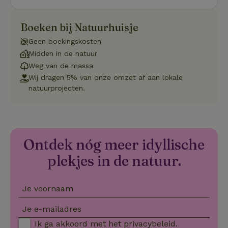
onthoude
CookieScriptConsent
CookieScript
4 weken 2
Deze coo
.natuurhuisje.nl
dagen
gebruikt 
Boeken bij Natuurhuisje
Cookie-S
service 
Geen boekingskosten
cookievo
van bezo
Midden in de natuur
onthoude
Weg van de massa
cookie-b
Cookie-Sc
Google
Wij dragen 5% van onze omzet af aan lokale
noodzake
Privacy Policy
natuurprojecten.
correct t
sqzl_session_id
.natuurhuisje.nl
29 minuten
Dit cooki
53
gebruikt
seconden
gebruiker
onderhou
de webse
waardoor
Ontdek nóg meer idyllische
consisten
efficiënte
plekjes in de natuur.
gebruiker
kan biede
paginabe
sessies.
Je voornaam
_pinterest_ct_ua
Pinterest Inc.
1 jaar
Deze coo
.ct.pinterest.com
geplaatst 
Je e-mailadres
tot Pinter
Marketin
Ik ga akkoord met het
privacybeleid
.