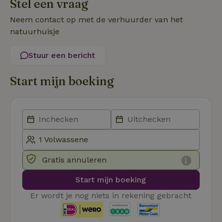
Stel een vraag
Functioneel
Niet-geclassificeerd
Neem contact op met de verhuurder van het
natuurhuisje
Stuur een bericht
Start mijn boeking
Strikt noodzakelijk
Prestatie
Targeting
Functioneel
Niet-geclassificeerd
Strikt noodzakelijke cookies maken de kernfunctionaliteiten
van de website mogelijk, zoals gebruikersaanmelding en
accountbeheer. De website kan niet goed worden gebruikt
zonder de strikt noodzakelijke cookies.
Gratis annuleren
Aanbieder
/
Naam
Vervaldatum
Omschrij
Domein
Start mijn boeking
_tt_enable_cookie
.natuurhuisje.nl
2 maanden
Deze coo
4 weken
gebruikt
Er wordt je nog niets in rekening gebracht
voorkeur
gebruike
betrekkin
gebruik v