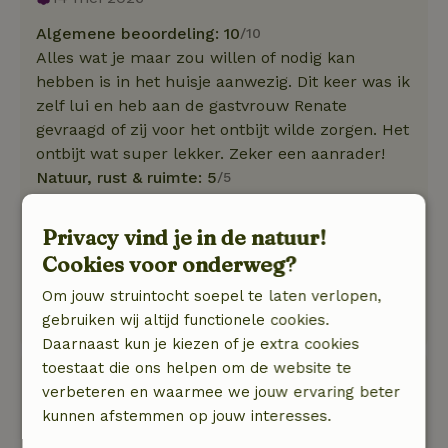
Algemene beoordeling: 10
/10
Alles wat je maar zou willen of nodig kan
hebben is in het huisje aanwezig. Dit keer was ik
zelf lui en heb aan de gastvrouw Renate
gevraagd of zij voor het ontbijt wilde zorgen. Het
ontbijt wat super lekker. Zeker een aanrader!
Natuur, rust & ruimte: 5
/5
Dit huisje is fantastisch. Het ligt op een vrije
plek achter op erf. Als je zelf paarden
Privacy vind je in de natuur!
meebrengt kijk je uit op de wei en op de stallen.
Cookies voor onderweg?
De omgeving is prachtig. Het ligt op loopafstand
Om jouw struintocht soepel te laten verlopen,
van het zand. Waar je heerlijk kan wandelen of
gebruiken wij altijd functionele cookies.
uitwaaien.
Daarnaast kun je kiezen of je extra cookies
toestaat die ons helpen om de website te
Corine
verbeteren en waarmee we jouw ervaring beter
30 januari 2026
kunnen afstemmen op jouw interesses.
Algemene beoordeling: 9
/10