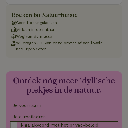
op de web
onthoude
CookieScriptConsent
CookieScript
4 weken 2
Deze coo
Boeken bij Natuurhuisje
.natuurhuisje.nl
dagen
gebruikt 
Cookie-S
Geen boekingskosten
service 
cookievo
Midden in de natuur
van bezo
Weg van de massa
onthoude
cookie-b
Wij dragen 5% van onze omzet af aan lokale
Cookie-Sc
Google
natuurprojecten.
noodzake
Privacy Policy
correct t
sqzl_session_id
.natuurhuisje.nl
29 minuten
Dit cooki
53
gebruikt
seconden
gebruiker
onderhou
de webse
Ontdek nóg meer idyllische
waardoor
consisten
plekjes in de natuur.
efficiënte
gebruiker
kan biede
paginabe
Je voornaam
sessies.
_pinterest_ct_ua
Pinterest Inc.
1 jaar
Deze coo
Je e-mailadres
.ct.pinterest.com
geplaatst 
tot Pinter
Ik ga akkoord met het
privacybeleid
.
Marketin