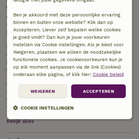
Google met jouw gegevens omgaat.
Contactloos verblijf mogelijk
Ben je akkoord met deze persoonlijke ervaring
Gratis annuleren binnen 24 uur
binnen en buiten onze website? Klik dan op
Gratis annuleren binnen 24 uur na bevestiging van
Accepteren. Liever zelf bepalen welke cookies
je boeking.
je goed vindt? Dan kun je jouw voorkeuren
instellen via Cookie instellingen. Als je kiest voor
Bij annulering binnen gestelde periode heb je recht
Weigeren, plaatsen we alleen de noodzakelijke
op volledige terugbetaling van het boekingsbedrag.
functionele cookies. Je cookievoorkeuren kun je
Daarna krijg je een deel van de reissom en 100% van
op elk moment aanpassen via de link (Cookies)
de borg terugbetaald:
onderaan elke pagina, of klik hier:
Cookie beleid
• tot 42 dagen voor aankomst: 70% terugbetaald
• 42–28 dagen voor aankomst: 40% terugbetaald
WEIGEREN
ACCEPTEREN
• 28 dagen tot de aankomstdag: 10% terugbetaald
• op de aankomstdag of later: geen terugbetaling
COOKIE INSTELLINGEN
Bekijk alles
Strikt
Prestatie
Targeting
noodzakelijk