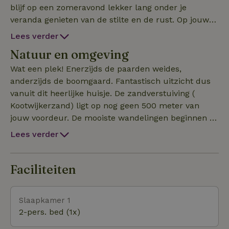
blijf op een zomeravond lekker lang onder je
veranda genieten van de stilte en de rust. Op jouw
terras staat een grote stenen Bbq en een vuurschaal
Lees verder
( hout ligt klaar).
Natuur en omgeving
Wat een plek! Enerzijds de paarden weides,
anderzijds de boomgaard. Fantastisch uitzicht dus
vanuit dit heerlijke huisje. De zandverstuiving (
Kootwijkerzand) ligt op nog geen 500 meter van
jouw voordeur. De mooiste wandelingen beginnen al
als je de deur achter je dicht trekt.
Lees verder
Faciliteiten
Slaapkamer 1
2-pers. bed (1x)