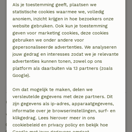
gewoon een goed huisje.
Als je toestemming geeft, plaatsen we
Natuur, rust & ruimte: 4
/5
statistische cookies waarmee we, volledig
Dit is een mooi huisje, van alles voorzien en een
anoniem, inzicht krijgen in hoe bezoekers onze
leuk uitzicht. Inderdaad staan er nog een paar
website gebruiken. Ook kun je toestemming
huisjes op dit terrein, maar daar merk je niets
geven voor marketing cookies, deze cookies
van. Helaas was het druilerig weer, maar
gebruiken we onder andere voor
wanneer je buiten kan zitten lijkt het me
gepersonaliseerde advertenties. We analyseren
helemaal fijn. Erg mooi overdekt terras! Ik raad
jouw gedrag en interesses zodat we je relevante
dit huisje zeker aan.
advertenties kunnen tonen, zowel op ons
platform als daarbuiten via 13 partners (zoals
Google).
Bekijk alle 42 beoordelingen
Om dat mogelijk te maken, delen we
versleutelde gegevens met deze partners. Dit
Goed om te weten
zijn gegevens als ip-adres, apparaatgegevens,
informatie over je browserinstellingen, surf- en
Verblijfdetails
klikgedrag. Lees hierover meer in ons
Inchecken: 15:00- 21:00
cookiebeleid en privacy policy en bekijk hoe
Uitchecken: 07:00- 10:30