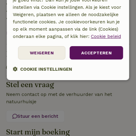
• 42–28 dagen voor aankomst: 40% terugbetaald
instellen via Cookie instellingen. Als je kiest voor
• 28 dagen tot de aankomstdag: 10% terugbetaald
Weigeren, plaatsen we alleen de noodzakelijke
• op de aankomstdag of later: geen terugbetaling
functionele cookies. Je cookievoorkeuren kun je
op elk moment aanpassen via de link (Cookies)
Bekijk alles
onderaan elke pagina, of klik hier:
Cookie beleid
Duurzaamheid
WEIGEREN
ACCEPTEREN
OV gelegenheid op maximaal 1 kilometer
COOKIE INSTELLINGEN
Strikt
Prestatie
Targeting
Stel een vraag
noodzakelijk
Neem contact op met de verhuurder van het
natuurhuisje
Functioneel
Niet-geclassificeerd
Stuur een bericht
Start mijn boeking