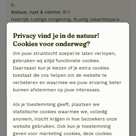
9.
Natuur, rust & ruimte: 5
/5
Heerlijk rustige omgeving. Rustig vakantiepark
in het bos met kleine houten challetjes. Lekker
gewandeld en gefietst met gravelbike in de
Privacy vind je in de natuur!
Hoge Kempen.
Cookies voor onderweg?
Om jouw struintocht soepel te laten verlopen,
Aaj
gebruiken wij altijd functionele cookies.
25 augustus 2025
Daarnaast kun je kiezen of je extra cookies
toestaat die ons helpen om de website te
Algemene beoordeling: 8
/10
verbeteren en waarmee we jouw ervaring beter
Pipowagen de pauw
kunnen afstemmen op jouw interesses.
Prima en schoon.
Natuur, rust & ruimte: 3
/5
Als je toestemming geeft, plaatsen we
Het park is voor mij te veel bos.
statistische cookies waarmee we, volledig
Totaal geen zon, jammer.
anoniem, inzicht krijgen in hoe bezoekers onze
website gebruiken. Ook kun je toestemming
geven voor marketing cookies, deze cookies
Bekijk alle 17 beoordelingen