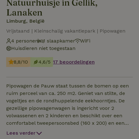
Natuurhuisje in Gellik,
Lanaken
Limburg, België
Vrijstaand | Kleinschalig vakantiepark | Pipowagen
4 personen
1 slaapkamer
WiFi
Huisdieren niet toegestaan
8,8/10
4,6/5
17 beoordelingen
Pipowagen de Pauw staat tussen de bomen op een
ruim perceel van ca. 250 m2. Geniet van stilte, de
vogeltjes en de rondhuppelende eekhoorntjes. De
gezellige pipowagenwagen is ingericht voor 2
volwassenen en 2 kinderen en beschikt over een
comfortabel tweepersoonsbed (160 x 200) en een
slaapbank (140 x 200), eethoek met 4 stoelen.
Lees verder
Internet TV, WiFi, keuken en badkamer met douche