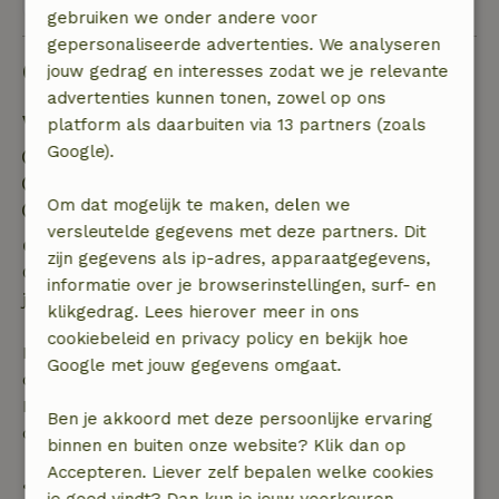
gebruiken we onder andere voor
gepersonaliseerde advertenties. We analyseren
Goed om te weten
jouw gedrag en interesses zodat we je relevante
advertenties kunnen tonen, zowel op ons
Verblijfdetails
platform als daarbuiten via 13 partners (zoals
Google).
Inchecken: 15:00- 23:30
Uitchecken: 06:00- 11:00
Om dat mogelijk te maken, delen we
Contactloos verblijf mogelijk
versleutelde gegevens met deze partners. Dit
Gratis annuleren binnen 24 uur
zijn gegevens als ip-adres, apparaatgegevens,
Gratis annuleren binnen 24 uur na bevestiging van
informatie over je browserinstellingen, surf- en
je boeking.
klikgedrag. Lees hierover meer in ons
cookiebeleid en privacy policy en bekijk hoe
Bij annulering binnen gestelde periode heb je recht
Google met jouw gegevens omgaat.
op volledige terugbetaling van het boekingsbedrag.
Daarna krijg je een deel van de reissom en 100% van
Ben je akkoord met deze persoonlijke ervaring
de borg terugbetaald:
binnen en buiten onze website? Klik dan op
Accepteren. Liever zelf bepalen welke cookies
• tot 42 dagen voor aankomst: 70% terugbetaald
je goed vindt? Dan kun je jouw voorkeuren