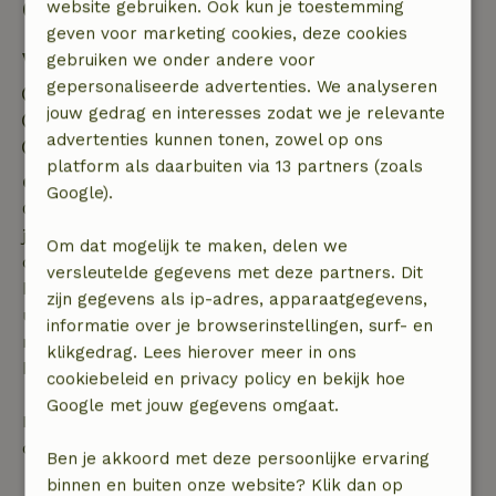
Goed om te weten
website gebruiken. Ook kun je toestemming
geven voor marketing cookies, deze cookies
Verblijfdetails
gebruiken we onder andere voor
gepersonaliseerde advertenties. We analyseren
Inchecken: 16:00- 23:59
jouw gedrag en interesses zodat we je relevante
Uitchecken: 12:30- 12:31
advertenties kunnen tonen, zowel op ons
Contactloos verblijf mogelijk
platform als daarbuiten via 13 partners (zoals
Gratis annuleren binnen 7 dagen
Google).
Gratis annuleren binnen 7 dagen na bevestiging van
je boeking, bij een boekingsaanvraag meer dan 28
Om dat mogelijk te maken, delen we
dagen voor aanvang. Bij een boeking met aanvang
versleutelde gegevens met deze partners. Dit
binnen 28 dagen geldt gratis annuleren binnen 24
zijn gegevens als ip-adres, apparaatgegevens,
uur. Bij annulering binnen gestelde periode heb je
informatie over je browserinstellingen, surf- en
recht op volledige terugbetaling van het
klikgedrag. Lees hierover meer in ons
boekingsbedrag.
cookiebeleid en privacy policy en bekijk hoe
Google met jouw gegevens omgaat.
Daarna krijg je een deel van de reissom en 100% van
de borg terugbetaald:
Ben je akkoord met deze persoonlijke ervaring
binnen en buiten onze website? Klik dan op