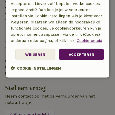
• tot 42 dagen voor aankomst: 70% terugbetaald
Accepteren. Liever zelf bepalen welke cookies
• 42–28 dagen voor aankomst: 40% terugbetaald
je goed vindt? Dan kun je jouw voorkeuren
• 28 dagen tot de aankomstdag: 10% terugbetaald
instellen via Cookie instellingen. Als je kiest voor
• op de aankomstdag of later: geen terugbetaling
Weigeren, plaatsen we alleen de noodzakelijke
functionele cookies. Je cookievoorkeuren kun je
Bekijk alles
op elk moment aanpassen via de link (Cookies)
onderaan elke pagina, of klik hier:
Cookie beleid
Duurzaamheid
WEIGEREN
ACCEPTEREN
Natuurlijke isolatiematerialen
Gebouwd met natuurlijke bouwmaterialen
COOKIE INSTELLINGEN
OV gelegenheid op maximaal 1 kilometer
Strikt
Prestatie
Targeting
noodzakelijk
Stel een vraag
Neem contact op met de verhuurder van het
natuurhuisje
Functioneel
Niet-geclassificeerd
Stuur een bericht