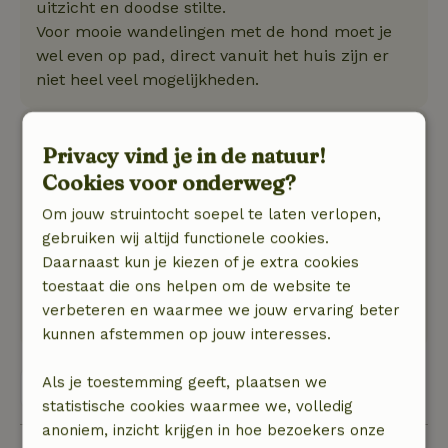
uitzicht en doodse stilte.
Voor mooie wandelingen met de hond moet je
wel even op pad, direct vanuit het huis zijn er
niet heel veel mogelijkheden.
Luc
Privacy vind je in de natuur!
9 augustus 2024
Cookies voor onderweg?
Algemene beoordeling: 9
/10
Om jouw struintocht soepel te laten verlopen,
Prima
gebruiken wij altijd functionele cookies.
Natuur, rust & ruimte: 5
/5
Daarnaast kun je kiezen of je extra cookies
Heerlijke week gehad in de chalet. Mooie ligging,
toestaat die ons helpen om de website te
grote tuin.
verbeteren en waarmee we jouw ervaring beter
Alles prima in orde.
kunnen afstemmen op jouw interesses.
Als je toestemming geeft, plaatsen we
Bekijk alle 4 beoordelingen
statistische cookies waarmee we, volledig
anoniem, inzicht krijgen in hoe bezoekers onze