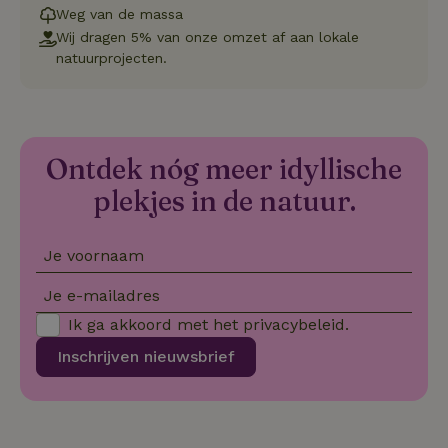
service 
Weg van de massa
cookievo
van bezo
Wij dragen 5% van onze omzet af aan lokale
onthoude
natuurprojecten.
cookie-b
Cookie-Sc
Google
noodzake
Privacy Policy
correct t
sqzl_session_id
.natuurhuisje.nl
29 minuten
Dit cooki
53
gebruikt
Ontdek nóg meer idyllische
seconden
gebruiker
onderhou
de webse
plekjes in de natuur.
waardoor
consisten
efficiënte
gebruiker
Je voornaam
kan biede
paginabe
sessies.
Je e-mailadres
_pinterest_ct_ua
Pinterest Inc.
1 jaar
Deze coo
Ik ga akkoord met het
privacybeleid
.
.ct.pinterest.com
geplaatst 
tot Pinter
Inschrijven nieuwsbrief
Marketin