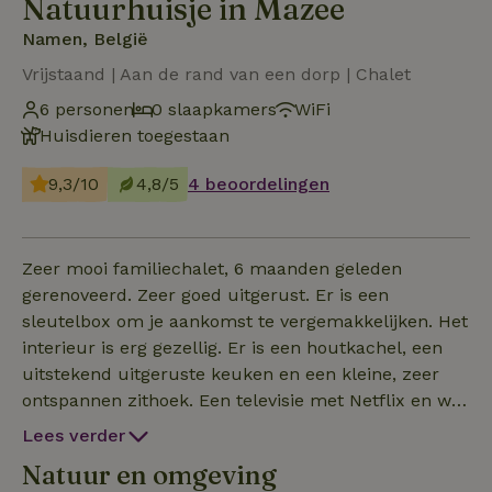
Natuurhuisje in Mazee
Namen, België
Vrijstaand | Aan de rand van een dorp | Chalet
6 personen
0 slaapkamers
WiFi
Huisdieren toegestaan
9,3/10
4,8/5
4 beoordelingen
Zeer mooi familiechalet, 6 maanden geleden
gerenoveerd. Zeer goed uitgerust. Er is een
sleutelbox om je aankomst te vergemakkelijken. Het
interieur is erg gezellig. Er is een houtkachel, een
uitstekend uitgeruste keuken en een kleine, zeer
ontspannen zithoek. Een televisie met Netflix en wifi
zijn ook beschikbaar. We hebben 3 slaapkamers
Lees verder
voor 6 personen. Ideaal chalet voor 4 personen!
Natuur en omgeving