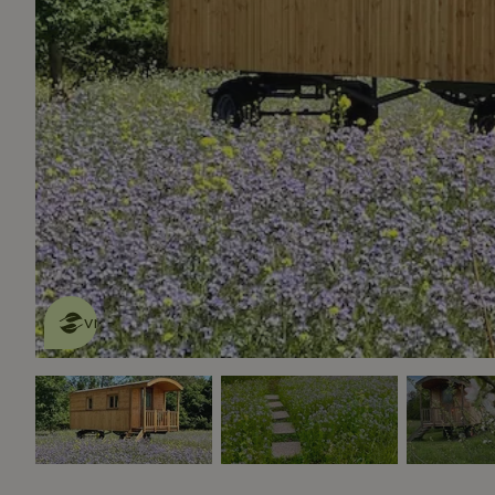
Dit natuurhuisje is eco-
vriendelijk
lees meer