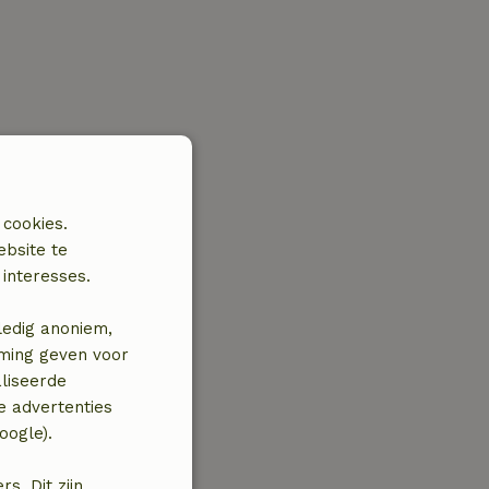
 cookies.
ebsite te
interesses.
ledig anoniem,
mming geven voor
liseerde
e advertenties
oogle).
. Dit zijn