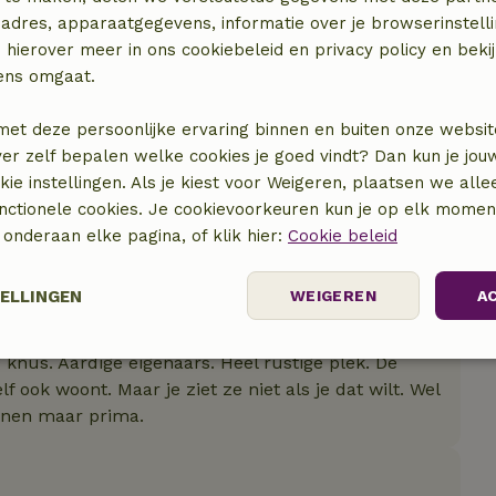
adres, apparaatgegevens, informatie over je browserinstelli
 hierover meer in ons cookiebeleid en privacy policy en beki
ens omgaat.
met deze persoonlijke ervaring binnen en buiten onze websit
ver zelf bepalen welke cookies je goed vindt? Dan kun je jo
okie instellingen. Als je kiest voor Weigeren, plaatsen we alle
unctionele cookies. Je cookievoorkeuren kun je op elk mome
) onderaan elke pagina, of klik hier:
Cookie beleid
TELLINGEN
WEIGEREN
A
r wordt lastig.
 knus. Aardige eigenaars. Heel rustige plek. De
Prestatie
Targeting
Functioneel
f ook woont. Maar je ziet ze niet als je dat wilt. Wel
nnen maar prima.