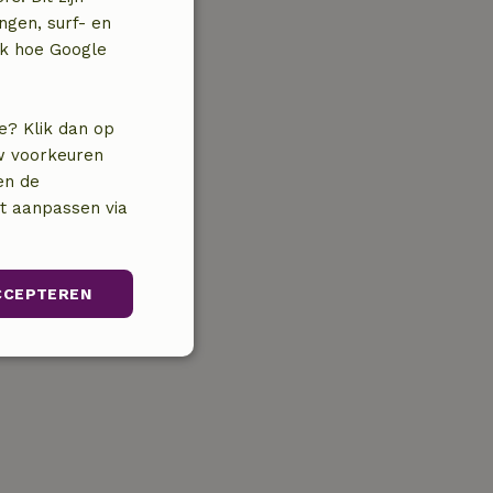
ngen, surf- en
jk hoe Google
e? Klik dan op
uw voorkeuren
en de
nt aanpassen via
CCEPTEREN
Niet-
geclassificeerd