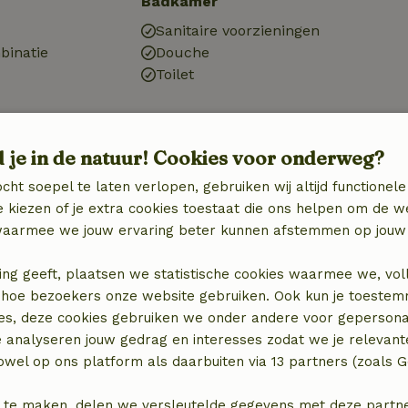
Badkamer
Sanitaire voorzieningen
binatie
Douche
Toilet
d je in de natuur! Cookies voor onderweg?
cht soepel te laten verlopen, gebruiken wij altijd functionele
 kiezen of je extra cookies toestaat die ons helpen om de w
aarmee we jouw ervaring beter kunnen afstemmen op jouw 
ing geeft, plaatsen we statistische cookies waarmee we, vol
 in hoe bezoekers onze website gebruiken. Ook kun je toeste
es, deze cookies gebruiken we onder andere voor gepersona
locatie
e analyseren jouw gedrag en interesses zodat we je relevant
wel op ons platform als daarbuiten via 13 partners (zoals G
 te maken, delen we versleutelde gegevens met deze partners