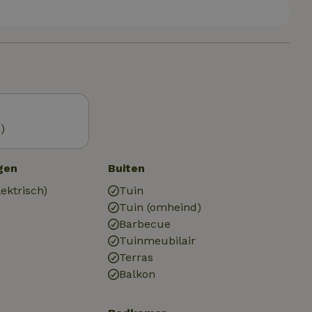
)
gen
Buiten
ektrisch)
Tuin
Tuin (omheind)
Barbecue
Tuinmeubilair
Terras
Balkon