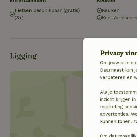
Entertainment
Keuken
Fietsen beschikbaar (gratis)
Keuken
(3x)
Koel-/vriescom
Privacy vin
Ligging
Om jouw struinto
Daarnaast kun je
verbeteren en w
Als je toestemm
inzicht krijgen
marketing cooki
Toon 
advertenties. W
kunnen tonen, zo
Om dat mogelijk