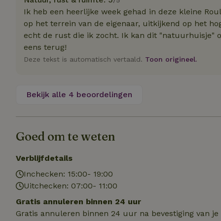
Naam
Naam
Naam
Ik heb een heerlijke week gehad in deze kleine Roulot
sqzllocal
_nhft_booking-wi
op het terrein van de eigenaar, uitkijkend op het ho
Naam
_ttp
_nhftconstraint_t
echt de rust die ik zocht. Ik kan dit "natuurhuisje
uid
_nhftconstraint_h
eens terug!
Deze tekst is automatisch vertaald.
Toon origineel.
_nhft_eu-rental-r
_nhftconstraint_
_ttp
onboarding
_nhftconstraint_
nh_experiments
ttcsid_D3OACIBC
Bekijk alle 4 beoordelingen
_nhft_translation
_nhftconstraint_e
_ga
IDE
_nhftconstraint_r
FPAU
_nhft_wizard-en
Goed om te weten
uet_vid
Verblijfdetails
MUID
_nhft_house-relev
_ga_JRK1QL37RY
Inchecken: 15:00- 19:00
_nhftconstraint_
_nhft_search-gro
Uitchecken: 07:00- 11:00
locations
_nhft_tourist-tax
Gratis annuleren binnen 24 uur
_nhft_recently-vi
_nhftconstraint_t
Gratis annuleren binnen 24 uur na bevestiging van je
_pin_unauth