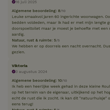
16 juli 2025
Strik
Algemene beoordeling: 8
/10
Leuke smaakvol jaren 60 ingerichte woonwagen. Oog
Strikt noodzakelijk
bedden voldeden, maar ik had er met mijn lengte g
accountbeheer. De w
doorspoeltoilet maar je moest je behoefte met een 
Naam
aardig.
Natuur, rust & ruimte: 5
/5
_tt_enable_cookie
We hebben er op doorreis een nacht overnacht. Dus 
gezien.
CookieScriptCons
Viktoria
3 augustus 2024
sqzl_session_id
Algemene beoordeling: 10
/10
Ik heb een heerlijke week gehad in deze kleine Roulot
_pinterest_ct_ua
op het terrein van de eigenaar, uitkijkend op het ho
echt de rust die ik zocht. Ik kan dit "natuurhuisje
eens terug!
Natuur, rust & ruimte: 5
/5