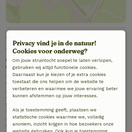
Goed om te weten
Privacy vind je in de natuur!
Cookies voor onderweg?
Verblijfdetails
Inchecken: 15:00- 19:30
Om jouw struintocht soepel te laten verlopen,
Uitchecken: 07:00- 10:30
gebruiken wij altijd functionele cookies.
Daarnaast kun je kiezen of je extra cookies
Gratis annuleren binnen 7 dagen
toestaat die ons helpen om de website te
Gratis annuleren binnen 7 dagen na bevestiging van
verbeteren en waarmee we jouw ervaring beter
je boeking, bij een boekingsaanvraag meer dan 28
kunnen afstemmen op jouw interesses.
dagen voor aanvang. Bij een boeking met aanvang
binnen 28 dagen geldt gratis annuleren binnen 24
Als je toestemming geeft, plaatsen we
uur. Bij annulering binnen gestelde periode heb je
statistische cookies waarmee we, volledig
recht op volledige terugbetaling van het
anoniem, inzicht krijgen in hoe bezoekers onze
boekingsbedrag.
website gebruiken. Ook kun je toestemming