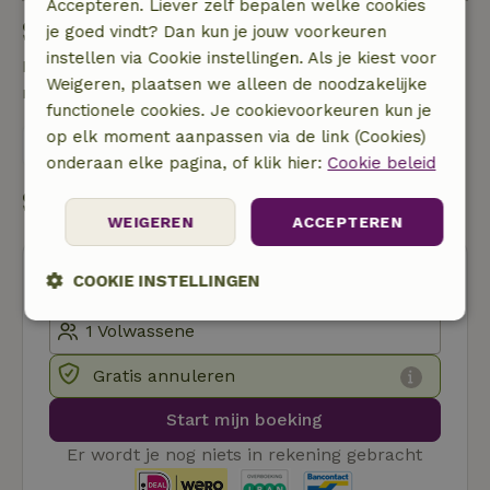
Accepteren. Liever zelf bepalen welke cookies
Stel een vraag
je goed vindt? Dan kun je jouw voorkeuren
instellen via Cookie instellingen. Als je kiest voor
Neem contact op met de verhuurder van het
Weigeren, plaatsen we alleen de noodzakelijke
natuurhuisje
functionele cookies. Je cookievoorkeuren kun je
op elk moment aanpassen via de link (Cookies)
Stuur een bericht
onderaan elke pagina, of klik hier:
Cookie beleid
Start mijn boeking
WEIGEREN
ACCEPTEREN
COOKIE INSTELLINGEN
Strikt
Prestatie
Targeting
noodzakelijk
Gratis annuleren
Start mijn boeking
Functioneel
Niet-geclassificeerd
Er wordt je nog niets in rekening gebracht