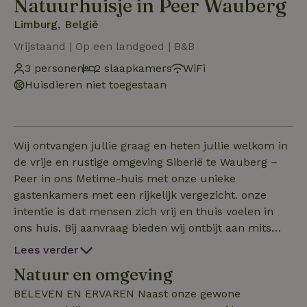
Natuurhuisje in Peer Wauberg
Limburg, België
Vrijstaand | Op een landgoed | B&B
3 personen
2 slaapkamers
WiFi
Huisdieren niet toegestaan
Wij ontvangen jullie graag en heten jullie welkom in
de vrije en rustige omgeving Siberië te Wauberg –
Peer in ons Metime-huis met onze unieke
gastenkamers met een rijkelijk vergezicht. onze
intentie is dat mensen zich vrij en thuis voelen in
ons huis. Bij aanvraag bieden wij ontbijt aan mits
betaling Prijs is per kamer op basis van 2 pers. Voor
Lees verder
de volledige ruimte te huren vraag info Daarnaast
Natuur en omgeving
hebben wij een gezellige gemeenschappelijke
leefruimte waar je kan genieten van natuur, rust, en
BELEVEN EN ERVAREN Naast onze gewone