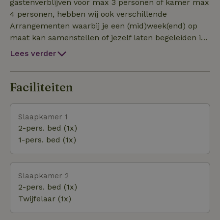
de stilte en waar je gewoonweg jezelf mag zijn.
gastenverblijven voor max 3 personen of kamer max
Tevens is er ook een gezellige buitenplaats met
4 personen, hebben wij ook verschillende
terras. In de winterperiode doen wij exclusiviteit wil
Arrangementen waarbij je een (mid)week(end) op
zeggen dat je de leefruimte prive hebt. Ons
maat kan samenstellen of jezelf laten begeleiden in
Natuurhuisje is gelegen in de rand van Bosland
een ochtendwandeling (aanrader!), massage of
Lees verder
dicht bij de oorsprong van de Dommelvallei fietsen
vrij/creatief schilderen.
door de bomen, het water Onze gasten bevinden
zich in een prachtig en rustig landschap omgeven
Faciliteiten
door weide, akkers, mooie landbouw en natuur.
Slaapkamer 1
2-pers. bed (1x)
1-pers. bed (1x)
Slaapkamer 2
2-pers. bed (1x)
Twijfelaar (1x)