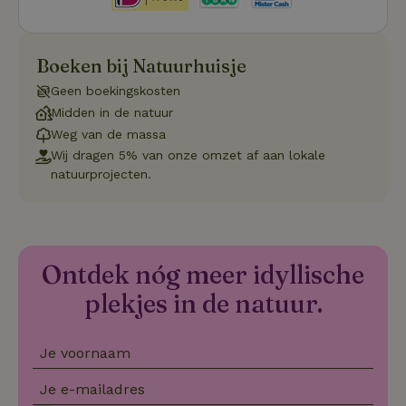
Boeken bij Natuurhuisje
Strikt noodzakelijk
Prestatie
Targeting
Geen boekingskosten
Functioneel
Niet-geclassificeerd
Midden in de natuur
Weg van de massa
Strikt noodzakelijke cookies maken de kernfunctionaliteiten
van de website mogelijk, zoals gebruikersaanmelding en
Wij dragen 5% van onze omzet af aan lokale
accountbeheer. De website kan niet goed worden gebruikt
natuurprojecten.
zonder de strikt noodzakelijke cookies.
Aanbieder
/
Naam
Vervaldatum
Omschrij
Domein
_tt_enable_cookie
.natuurhuisje.nl
2 maanden
Deze coo
4 weken
gebruikt
Ontdek nóg meer idyllische
voorkeur
gebruike
plekjes in de natuur.
betrekkin
gebruik v
op de web
onthoude
Je voornaam
CookieScriptConsent
CookieScript
4 weken 2
Deze coo
.natuurhuisje.nl
dagen
gebruikt 
Je e-mailadres
Cookie-S
service 