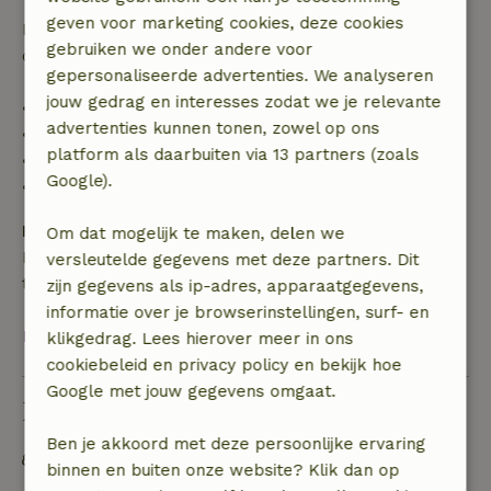
geven voor marketing cookies, deze cookies
Daarna krijg je een deel van de reissom en 100% van
gebruiken we onder andere voor
de borg terugbetaald:
gepersonaliseerde advertenties. We analyseren
jouw gedrag en interesses zodat we je relevante
• tot 42 dagen voor aankomst: 70% terugbetaald
advertenties kunnen tonen, zowel op ons
• 42–28 dagen voor aankomst: 40% terugbetaald
platform als daarbuiten via 13 partners (zoals
• 28 dagen tot de aankomstdag: 10% terugbetaald
Google).
• op de aankomstdag of later: geen terugbetaling
Borg
Om dat mogelijk te maken, delen we
Een borg van € 100,00 is van toepassing. Je wordt
versleutelde gegevens met deze partners. Dit
terugbetaald na het uitchecken.
zijn gegevens als ip-adres, apparaatgegevens,
informatie over je browserinstellingen, surf- en
Bekijk alles
klikgedrag. Lees hierover meer in ons
cookiebeleid en privacy policy en bekijk hoe
Google met jouw gegevens omgaat.
Duurzaamheid
Ben je akkoord met deze persoonlijke ervaring
Energie label: Uitgesloten
binnen en buiten onze website? Klik dan op