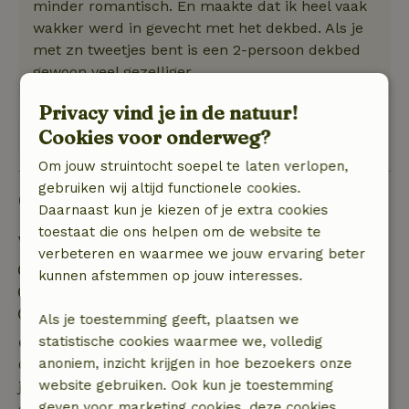
minder romantisch. En maakte dat ik heel vaak
wakker werd in gevecht met het dekbed. Als je
met zn tweetjes bent is een 2-persoon dekbed
gewoon veel gezelliger
Privacy vind je in de natuur!
Cookies voor onderweg?
Bekijk 1 beoordeling
Om jouw struintocht soepel te laten verlopen,
gebruiken wij altijd functionele cookies.
Goed om te weten
Daarnaast kun je kiezen of je extra cookies
toestaat die ons helpen om de website te
Verblijfdetails
verbeteren en waarmee we jouw ervaring beter
Inchecken: 15:00- 23:00
kunnen afstemmen op jouw interesses.
Uitchecken: 07:00- 10:00
Contactloos verblijf mogelijk
Als je toestemming geeft, plaatsen we
statistische cookies waarmee we, volledig
Gratis annuleren binnen 7 dagen
anoniem, inzicht krijgen in hoe bezoekers onze
Gratis annuleren binnen 7 dagen na bevestiging van
website gebruiken. Ook kun je toestemming
je boeking, bij een boekingsaanvraag meer dan 28
geven voor marketing cookies, deze cookies
dagen voor aanvang. Bij een boeking met aanvang