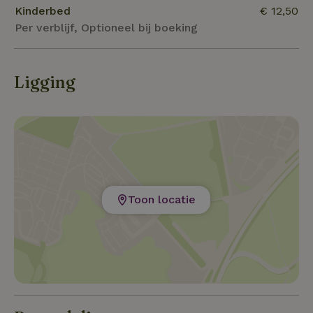
ons te hebben.
Kinderbed
€ 12,50
Per verblijf, Optioneel bij boeking
Ligging
Toon locatie