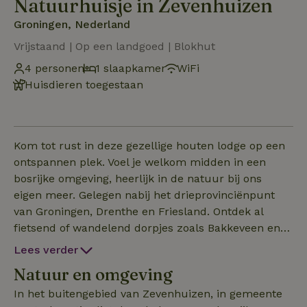
Natuurhuisje in Zevenhuizen
Groningen, Nederland
Vrijstaand | Op een landgoed | Blokhut
4 personen
1 slaapkamer
WiFi
Huisdieren toegestaan
Kom tot rust in deze gezellige houten lodge op een
ontspannen plek. Voel je welkom midden in een
bosrijke omgeving, heerlijk in de natuur bij ons
eigen meer. Gelegen nabij het drieprovinciënpunt
van Groningen, Drenthe en Friesland. Ontdek al
fietsend of wandelend dorpjes zoals Bakkeveen en
Norg, of natuurgebieden als de Bakkeveense
Lees verder
Duinen, het Nanninga’s Bos en het Harense Bos.
Natuur en omgeving
Nationaal Park Drents-Friese Wold ligt op ca. 23 km
afstand. Afstanden: Drachten 17 km, Groningen en
In het buitengebied van Zevenhuizen, in gemeente