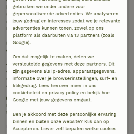
gebruiken we onder andere voor
binnen 28 dagen geldt gratis annuleren binnen 24
gepersonaliseerde advertenties. We analyseren
uur. Bij annulering binnen gestelde periode heb je
jouw gedrag en interesses zodat we je relevante
recht op volledige terugbetaling van het
advertenties kunnen tonen, zowel op ons
boekingsbedrag.
platform als daarbuiten via 13 partners (zoals
Google).
Daarna krijg je een deel van de reissom en 100% van
de borg terugbetaald:
Om dat mogelijk te maken, delen we
versleutelde gegevens met deze partners. Dit
• tot 42 dagen voor aankomst: 70% terugbetaald
zijn gegevens als ip-adres, apparaatgegevens,
• 42–28 dagen voor aankomst: 40% terugbetaald
informatie over je browserinstellingen, surf- en
• 28 dagen tot de aankomstdag: 10% terugbetaald
klikgedrag. Lees hierover meer in ons
• op de aankomstdag of later: geen terugbetaling
cookiebeleid en privacy policy en bekijk hoe
Borg
Google met jouw gegevens omgaat.
Een borg van € 100,00 is van toepassing. Je wordt
terugbetaald na het uitchecken.
Ben je akkoord met deze persoonlijke ervaring
binnen en buiten onze website? Klik dan op
Bekijk alles
Accepteren. Liever zelf bepalen welke cookies