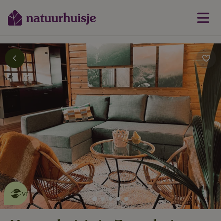
Dit natuurhuisje is eco-
vriendelijk
lees meer