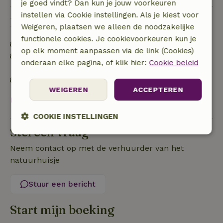
je goed vindt? Dan kun je jouw voorkeuren
instellen via Cookie instellingen. Als je kiest voor
Duurzaamheid
Weigeren, plaatsen we alleen de noodzakelijke
functionele cookies. Je cookievoorkeuren kun je
Energie label: A
op elk moment aanpassen via de link (Cookies)
Off grid of voorzien van 100% hernieuwbare
onderaan elke pagina, of klik hier:
Cookie beleid
energie
Gebouwd met natuurlijke bouwmaterialen
WEIGEREN
ACCEPTEREN
Bekijk alles
COOKIE INSTELLINGEN
Stel een vraag
Strikt
Prestatie
Targeting
noodzakelijk
Neem contact op met de verhuurder van het
natuurhuisje
Stuur een bericht
Functioneel
Niet-geclassificeerd
Start mijn boeking