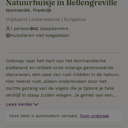
Natuurhuisje in Bellengreville
Normandië, Frankrijk
Vrijstaand | Alleenstaand | Bungalow
1 persoon
2 slaapkamers
Huisdieren niet toegestaan
Ontsnap naar het hart van het Normandische
platteland en ontdek onze onlangs gerenoveerde
stacaravan, een oase van rust midden in de natuur.
Hier heerst rust, alleen onderbroken door het
zachte gezang van de vogels die je tijdens je hele
verblijf in slaap zullen wiegen. Je geniet van een
privéjacuzzi voor momenten van absolute
Lees verder
ontspanning, evenals een groot terras om buiten te
eten of het weelderige groene landschap te
Deze tekst is automatisch vertaald.
Toon origineel.
bewonderen. Onze accommodatie is ideaal gelegen,