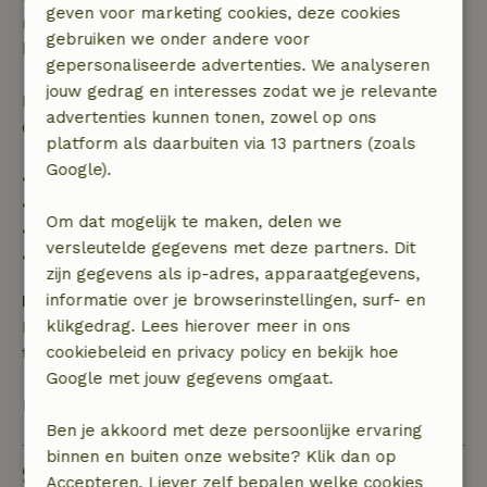
geven voor marketing cookies, deze cookies
recht op volledige terugbetaling van het
gebruiken we onder andere voor
boekingsbedrag.
gepersonaliseerde advertenties. We analyseren
jouw gedrag en interesses zodat we je relevante
Daarna krijg je een deel van de reissom en 100% van
advertenties kunnen tonen, zowel op ons
de borg terugbetaald:
platform als daarbuiten via 13 partners (zoals
Google).
• tot 42 dagen voor aankomst: 70% terugbetaald
• 42–28 dagen voor aankomst: 40% terugbetaald
Om dat mogelijk te maken, delen we
• 28 dagen tot de aankomstdag: 10% terugbetaald
versleutelde gegevens met deze partners. Dit
• op de aankomstdag of later: geen terugbetaling
zijn gegevens als ip-adres, apparaatgegevens,
informatie over je browserinstellingen, surf- en
Borg
klikgedrag. Lees hierover meer in ons
Een borg van € 20,00 is van toepassing. Je wordt
cookiebeleid en privacy policy en bekijk hoe
terugbetaald na het uitchecken.
Google met jouw gegevens omgaat.
Bekijk alles
Ben je akkoord met deze persoonlijke ervaring
binnen en buiten onze website? Klik dan op
Stel een vraag
Accepteren. Liever zelf bepalen welke cookies