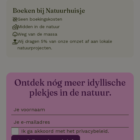
Boeken bij Natuurhuisje
Geen boekingskosten
Strikt noodzakelijk
Prestatie
Targeting
Midden in de natuur
Functioneel
Niet-geclassificeerd
Weg van de massa
Wij dragen 5% van onze omzet af aan lokale
Strikt noodzakelijke cookies maken de kernfunctionaliteiten
natuurprojecten.
van de website mogelijk, zoals gebruikersaanmelding en
accountbeheer. De website kan niet goed worden gebruikt
zonder de strikt noodzakelijke cookies.
Aanbieder
/
Naam
Vervaldatum
Omschrij
Domein
Ontdek nóg meer idyllische
_tt_enable_cookie
.natuurhuisje.nl
2 maanden
Deze coo
4 weken
gebruikt
plekjes in de natuur.
voorkeur
gebruike
betrekkin
gebruik v
Je voornaam
op de web
onthoude
Je e-mailadres
CookieScriptConsent
CookieScript
4 weken 2
Deze coo
.natuurhuisje.nl
dagen
gebruikt 
Ik ga akkoord met het
privacybeleid
.
Cookie-S
service 