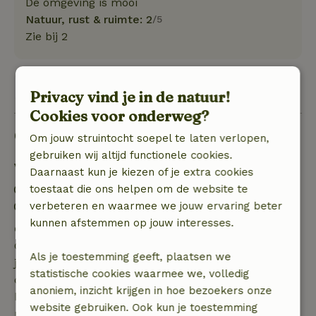
De omgeving is mooi
Natuur, rust & ruimte: 2
/5
Zie bij 2
Bekijk 1 beoordeling
Privacy vind je in de natuur!
Cookies voor onderweg?
Goed om te weten
Om jouw struintocht soepel te laten verlopen,
gebruiken wij altijd functionele cookies.
Verblijfdetails
Daarnaast kun je kiezen of je extra cookies
toestaat die ons helpen om de website te
Inchecken: 15:00- 22:00
verbeteren en waarmee we jouw ervaring beter
Uitchecken: 07:00- 11:00
kunnen afstemmen op jouw interesses.
Gratis annuleren binnen 7 dagen
Gratis annuleren binnen 7 dagen na bevestiging van
Als je toestemming geeft, plaatsen we
je boeking, bij een boekingsaanvraag meer dan 28
statistische cookies waarmee we, volledig
dagen voor aanvang. Bij een boeking met aanvang
anoniem, inzicht krijgen in hoe bezoekers onze
binnen 28 dagen geldt gratis annuleren binnen 24
website gebruiken. Ook kun je toestemming
uur. Bij annulering binnen gestelde periode heb je