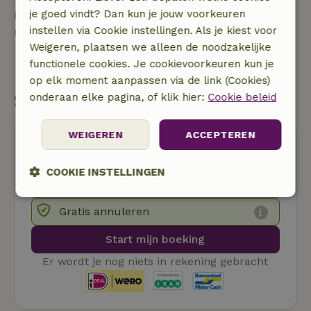
je goed vindt? Dan kun je jouw voorkeuren
Neem contact op met de verhuurder van het
instellen via Cookie instellingen. Als je kiest voor
natuurhuisje
Weigeren, plaatsen we alleen de noodzakelijke
functionele cookies. Je cookievoorkeuren kun je
Stuur een bericht
op elk moment aanpassen via de link (Cookies)
onderaan elke pagina, of klik hier:
Cookie beleid
Start mijn boeking
WEIGEREN
ACCEPTEREN
COOKIE INSTELLINGEN
Strikt
Prestatie
Targeting
Gratis annuleren
noodzakelijk
Start mijn boeking
Er wordt je nog niets in rekening gebracht
Functioneel
Niet-geclassificeerd