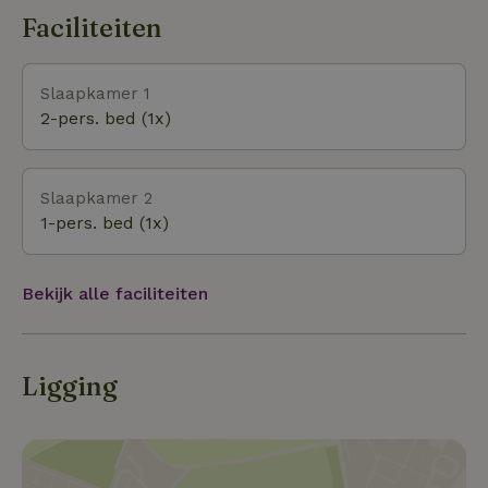
op slechts 10 minuten van het strand, ideaal voor
Faciliteiten
wandelingen in de geur van de zee, en op 15
minuten van Dieppe, een stad vol charme en ontdekkin
Slaapkamer 1
2-pers. bed (1x)
Slaapkamer 2
1-pers. bed (1x)
Bekijk alle faciliteiten
Ligging